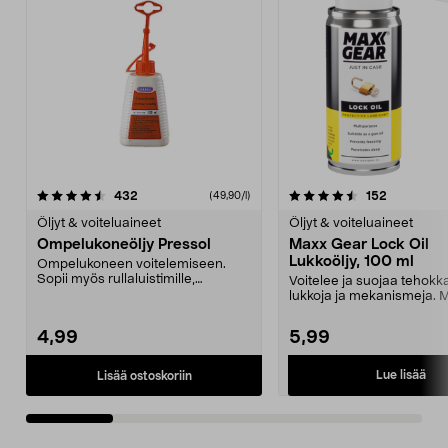
4.5 viidestä
arvostelut
4.5 viidestä
arvostelut
432
152
(49,90/l)
tähdestä
t
Öljyt & voiteluaineet
Öljyt & voiteluaineet
Ompelukoneöljy Pressol
Maxx Gear Lock Oil
Lukkoöljy, 100 ml
Ompelukoneen voitelemiseen.
Sopii myös rullaluistimille,
Voitelee ja suojaa tehokk
skettilaudoille, kuulal...
lukkoja ja mekanismeja. 
Gear -lukkoöljy – po...
4,99
5,99
Lue lisää
Lisää ostoskoriin