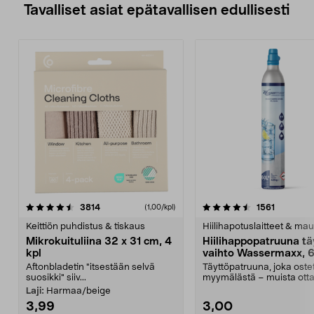
Tavalliset asiat epätavallisen edullisesti
4.5viidestä
arvostelut
4.5viidestä
arvostelu
3814
1561
(1,00/kpl)
tähdestä
t
Keittiön puhdistus & tiskaus
Hiilihapotuslaitteet & mau
Mikrokuituliina 32 x 31 cm, 4
Hiilihappopatruuna tä
kpl
vaihto Wassermaxx, 6
Aftonbladetin "itsestään selvä
Täyttöpatruuna, joka ost
suosikki" siiv...
myymälästä – muista ott
patruuna mukaasi m...
Laji:
Harmaa/beige
3,99
3,00