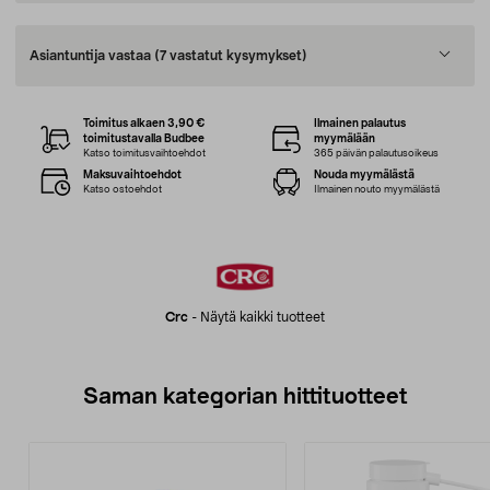
Asiantuntija vastaa
(7 vastatut kysymykset)
Toimitus alkaen 3,90 €
Ilmainen palautus
toimitustavalla Budbee
myymälään
Katso toimitusvaihtoehdot
365 päivän palautusoikeus
Maksuvaihtoehdot
Nouda myymälästä
Katso ostoehdot
Ilmainen nouto myymälästä
Crc
-
Näytä kaikki tuotteet
Saman kategorian hittituotteet