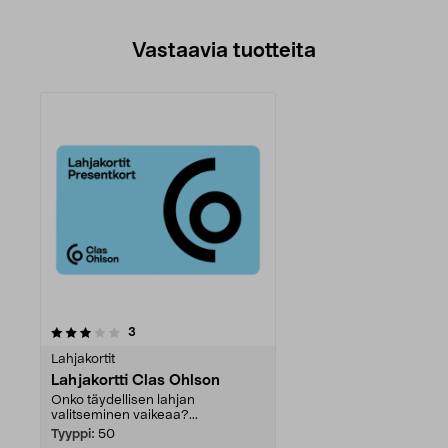
Vastaavia tuotteita
arvostelut
3
Lahjakortit
Lahjakortti Clas Ohlson
Onko täydellisen lahjan
valitseminen vaikeaa?...
Tyyppi:
50