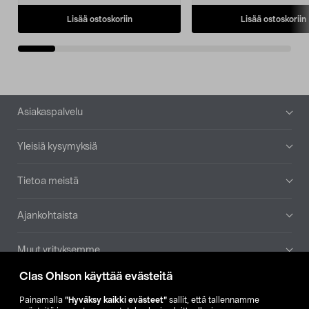
Lisää ostoskoriin
Lisää ostoskoriin
Alatunniste
Asiakaspalvelu
Yleisiä kysymyksiä
Tietoa meistä
Ajankohtaista
Muut yrityksemme
Clas Ohlson käyttää evästeitä
Etsi myymälä
Painamalla
”Hyväksy kaikki evästeet”
sallit, että tallennamme