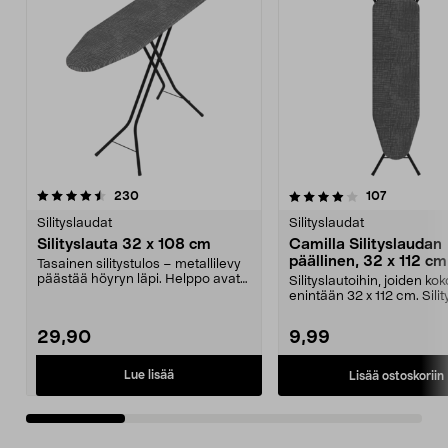
4.0 viidestä
arvostelut
4.5 viidestä
arvostelut
230
107
tähdestä
t
Silityslaudat
Silityslaudat
Silityslauta 32 x 108 cm
Camilla Silityslaudan
päällinen, 32 x 112 cm
Tasainen silitystulos – metallilevy
päästää höyryn läpi. Helppo avata
Silityslautoihin, joiden ko
ja taittaa...
enintään 32 x 112 cm. Sili
päällinen –...
29,90
9,99
Lue lisää
Lisää ostoskoriin