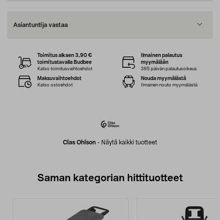
Asiantuntija vastaa
Toimitus alkaen 3,90 €
Ilmainen palautus
toimitustavalla Budbee
myymälään
Katso toimitusvaihtoehdot
365 päivän palautusoikeus
Maksuvaihtoehdot
Nouda myymälästä
Katso ostoehdot
Ilmainen nouto myymälästä
Clas Ohlson
-
Näytä kaikki tuotteet
Saman kategorian hittituotteet