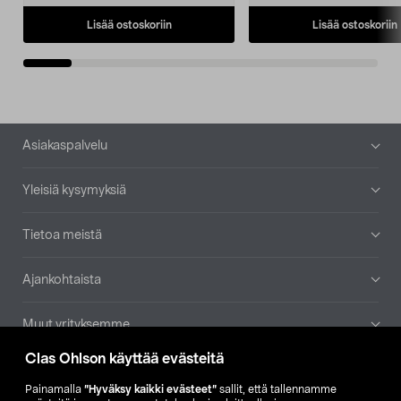
Lisää ostoskoriin
Lisää ostoskoriin
Alatunniste
Asiakaspalvelu
Yleisiä kysymyksiä
Tietoa meistä
Ajankohtaista
Muut yrityksemme
Clas Ohlson käyttää evästeitä
Etsi myymälä
Painamalla
”Hyväksy kaikki evästeet”
sallit, että tallennamme