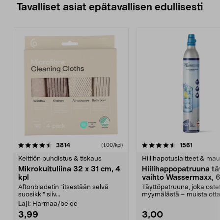
Tavalliset asiat epätavallisen edullisesti
4.5viidestä
arvostelut
4.5viidestä
arvostelu
3814
1561
(1,00/kpl)
tähdestä
t
Keittiön puhdistus & tiskaus
Hiilihapotuslaitteet & mau
Mikrokuituliina 32 x 31 cm, 4
Hiilihappopatruuna tä
kpl
vaihto Wassermaxx, 6
Aftonbladetin "itsestään selvä
Täyttöpatruuna, joka ost
suosikki" siiv...
myymälästä – muista ott
patruuna mukaasi m...
Laji:
Harmaa/beige
3,99
3,00