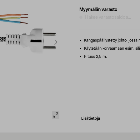
Myymälän varasto
Hakee varastosaldoa...
Kangaspäällystetty johto, jossa 
Käytetään korvaamaan esim. sili
Pituus 2,5 m.
Lisätietoja