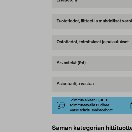
Lisätietoja
Tuotetiedot, liitteet ja mahdolliset var
Ostotiedot, toimitukset ja palautukset
Arvostelut
(94)
Asiantuntija vastaa
Toimitus alkaen 3,90 €
toimitustavalla Budbee
Katso toimitusvaihtoehdot
Saman kategorian hittituott