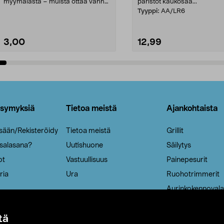
myymälästä – muista ottaa vanha
paristot kaukosää...
patruuna mukaasi m...
Tyyppi:
AA/LR6
3,00
12,99
Lisää ostoskoriin
Lisää ostoskoriin
ysymyksiä
Tietoa meistä
Ajankohtaista
isään/Rekisteröidy
Tietoa meistä
Grillit
 salasana?
Uutishuone
Säilytys
ot
Vastuullisuus
Painepesurit
ria
Ura
Ruohotrimmerit
Aurinkokennovala
tä