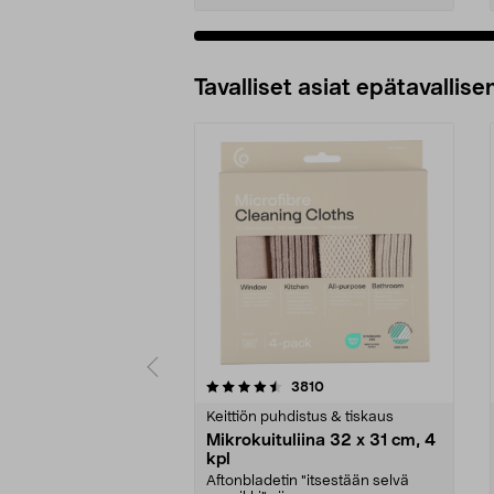
Tavalliset asiat epätavallisen
5viidestä
4.5viidestä
arvostelut
3810
tähdestä
tähdestä
Keittiön puhdistus & tiskaus
Mikrokuituliina 32 x 31 cm, 4
kpl
Aftonbladetin "itsestään selvä