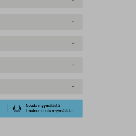
Nouda myymälästä
Ilmainen nouto myymälästä