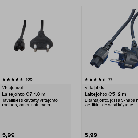
4.5 viidestä
arvostelut
4.5 viidestä
arvostelut
160
77
tähdestä
Virtajohdot
Virtajohdot
Laitejohto C7, 1,8 m
Laitejohto C5, 2 m
Tavallisesti käytetty virtajohto
Liitäntäjohto, jossa 3-napai
radioon, kasettisoittimeen,
C5-liitin. Yleisesti käytetty
parranajokoneeseen ...
laitejohto kannett...
5,99
5,99