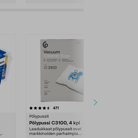
4.5viidestä
arvostelut
4.5
471
6
tähdestä
tähdestä
Pölypussit
Kierrätys & ro
Pölypussi C3100, 4 kpl
Roskapussi,
kahvat, 30 l
Laadukkaat pölypussit ovat
markkinoiden parhaimpia.
A-
Testivoittaja 