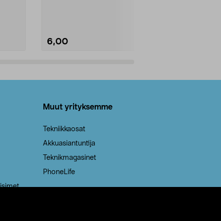
Kestävä, jopa 50 % suurempi ...
roskapussi u
Roskapussi, jo
6,00
2,00
Lisää ostoskoriin
Lisää
Muut yrityksemme
Tekniikkaosat
Akkuasiantuntija
Teknikmagasinet
PhoneLife
isimet