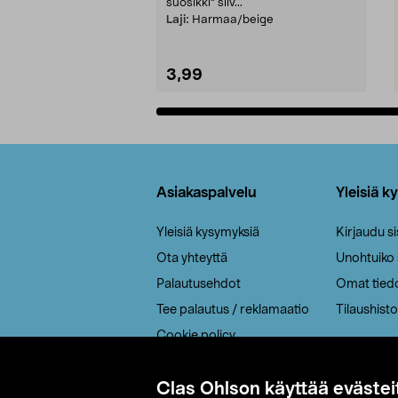
suosikki" siiv...
Laji:
Harmaa/beige
3,99
Lisää ostoskoriin
Alatunniste
Asiakaspalvelu
Yleisiä k
Yleisiä kysymyksiä
Kirjaudu s
Ota yhteyttä
Unohtuiko
Palautusehdot
Omat tied
Tee palautus / reklamaatio
Tilaushisto
Cookie policy
Toimitustavat
Clas Ohlson käyttää evästei
Saavutettavuus