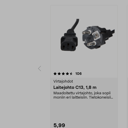
5 viidestä
4.5 viidestä
arvostelut
106
tähdestä
tähdestä
Virtajohdot
Laitejohto C13, 1,8 m
Maadoitettu virtajohto, joka sopii
moniin eri laitteisiin. Tietokoneisiin,
tulos...
5,99