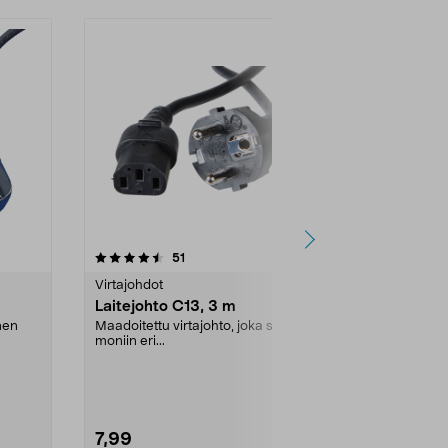
4.5 viidestä
arvostelut
4.5
51
1
tähdestä
tähdestä
Virtajohdot
Virtajohdot
Laitejohto C13, 3 m
Laitejohto 
nen
Maadoitettu virtajohto, joka sopii
Tavallisesti kä
moniin eri...
radioon, kas...
7,99
7,99