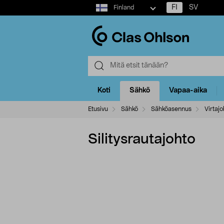
Select
FI
SV
Finland
market
Koti
Sähkö
Vapaa-aika
Etusivu
Sähkö
Sähköasennus
Virtaj
Silitysrautajohto