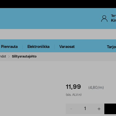
Ter
Ki
Pienrauta
Elektroniikka
Varaosat
Tarjo
ohdot
Silitysrautajohto
11,99
(4,80/m)
(sis. ALV:n)
Product
quantity