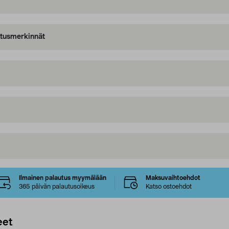
oitusmerkinnät
Ilmainen palautus myymälään
Maksuvaihtoehdot
365 päivän palautusoikeus
Katso ostoehdot
eet