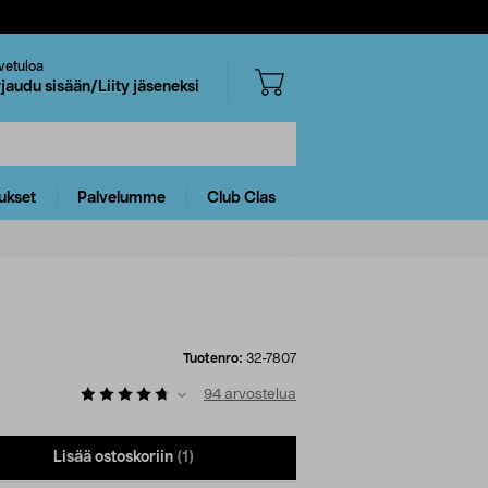
vetuloa
rjaudu sisään/Liity jäseneksi
ukset
Palvelumme
Club Clas
Tuotenro:
32-7807
94
arvostelua
Lisää ostoskoriin
(1)