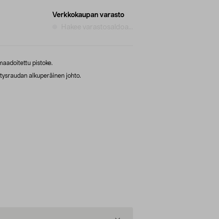
Verkkokaupan varasto
Hakee varastosaldoa...
maadoitettu pistoke.
tysraudan alkuperäinen johto.