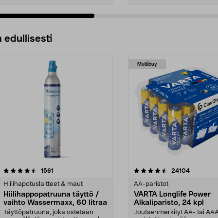
 edullisesti
Multibuy
4.5viidestä
arvostelut
4.5viidestä
arvostelut
1561
24104
tähdestä
Hiilihapotuslaitteet & maut
AA-paristot
Hiilihappopatruuna täyttö /
VARTA Longlife Power
vaihto Wassermaxx, 60 litraa
Alkaliparisto, 24 kpl
Täyttöpatruuna, joka ostetaan
Joutsenmerkityt AA- tai AA