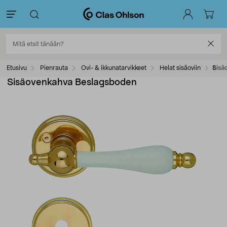
Etusivu
Pienrauta
Ovi- & ikkunatarvikkeet
Helat sisäoviin
Sisä
Sisäovenkahva Beslagsboden