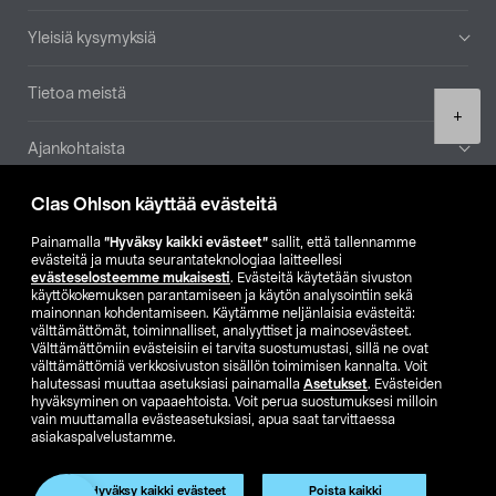
Yleisiä kysymyksiä
Tietoa meistä
Product
+
quantity
Ajankohtaista
Clas Ohlson käyttää evästeitä
Muut yrityksemme
Painamalla
”Hyväksy kaikki evästeet”
sallit, että tallennamme
Etsi myymälä
evästeitä ja muuta seurantateknologiaa laitteellesi
evästeselosteemme mukaisesti
. Evästeitä käytetään sivuston
käyttökokemuksen parantamiseen ja käytön analysointiin sekä
mainonnan kohdentamiseen. Käytämme neljänlaisia evästeitä:
SE
NO
FI
välttämättömät, toiminnalliset, analyyttiset ja mainosevästeet.
Välttämättömiin evästeisiin ei tarvita suostumustasi, sillä ne ovat
FI
SV
välttämättömiä verkkosivuston sisällön toimimisen kannalta. Voit
halutessasi muuttaa asetuksiasi painamalla
Asetukset
. Evästeiden
hyväksyminen on vapaaehtoista. Voit perua suostumuksesi milloin
vain muuttamalla evästeasetuksiasi, apua saat tarvittaessa
asiakaspalvelustamme.
Hyväksy kaikki evästeet
Poista kaikki
Club Clas
Ostoehdot
Tietosuojaseloste