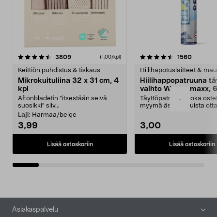
4.5viidestä
arvostelut
4.5viidestä
arvostel
3809
1560
(1,00/kpl)
tähdestä
t
Keittiön puhdistus & tiskaus
Hiilihapotuslaitteet & mau
Mikrokuituliina 32 x 31 cm, 4
Hiilihappopatruuna tä
kpl
vaihto Wassermaxx, 6
Aftonbladetin "itsestään selvä
Täyttöpatruuna, joka ost
-
suosikki" siiv...
myymälästä – muista ott
patruuna mukaasi m...
Laji:
Harmaa/beige
3,99
3,00
Lisää ostoskoriin
Lisää ostoskoriin
Alatunniste
Asiakaspalvelu