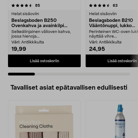
4.5 viidestä
arvostelut
4.5 viidestä
arvostelut
85
63
tähdestä
t
Helat sisäoviin
Helat sisäoviin
Beslagsboden B250
Beslagsboden B210
Ovenkahva ja avainkilpi
Vääntönuppi, lukko
sisäoveen
sisäoveen
Selkeälinjainen välioven kahva,
Perinteinen WC-oven lukk
jossa hienoja...
näyttää vihre...
Väri:
Antiikkikulta
Väri:
Antiikkikulta
19,99
24,95
Lisää ostoskoriin
Lisää ostoskoriin
Tavalliset asiat epätavallisen edullisesti