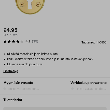
24,95
(sis. ALV:n)
4.1
(
35
)
Tuotenro:
41-3165
Kiiltävää messinkiä ja valkoista puuta.
PVD-käsittely takaa erittäin kovan ja kulutusta kestävän pinnan.
Mukana avainkilpi ja ruuvi.
Lisätietoja
Myymälän varasto
Verkkokaupan varasto
Hakee varastosaldoa...
Hakee varastosaldoa...
Tuotetiedot