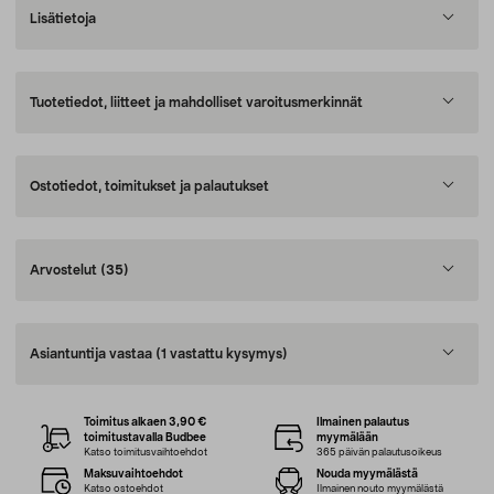
Lisätietoja
Tuotetiedot, liitteet ja mahdolliset varoitusmerkinnät
Ostotiedot, toimitukset ja palautukset
Arvostelut
(35)
Asiantuntija vastaa
(1 vastattu kysymys)
Toimitus alkaen 3,90 €
Ilmainen palautus
toimitustavalla Budbee
myymälään
Katso toimitusvaihtoehdot
365 päivän palautusoikeus
Maksuvaihtoehdot
Nouda myymälästä
Katso ostoehdot
Ilmainen nouto myymälästä