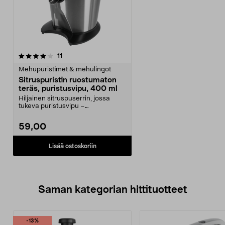
arvostelut
11
Mehupuristimet & mehulingot
Sitruspuristin ruostumaton
teräs, puristusvipu, 400 ml
Hiljainen sitruspuserrin, jossa
tukeva puristusvipu –
pienemmällä voimalla enemm...
59,00
Lisää ostoskoriin
Saman kategorian hittituotteet
-13%