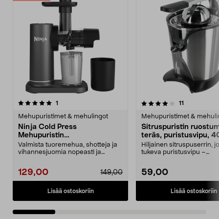
4.0 viidestä
arvostelut
4.5 viidestä
arvostelut
1
11
tähdestä
t
Mehupuristimet & mehulingot
Mehupuristimet & mehuli
Ninja Cold Press
Sitruspuristin ruostu
Mehupuristin
teräs, puristusvipu, 
kylmäpuristetulle mehulle, 1,1
Valmista tuoremehua, shotteja ja
Hiljainen sitruspuserrin, j
l, JC151EU
vihannesjuomia nopeasti ja
tukeva puristusvipu –
helposti kotona. Nin...
pienemmällä voimalla en
129,00
59,00
149,00
Lisää ostoskoriin
Lisää ostoskoriin