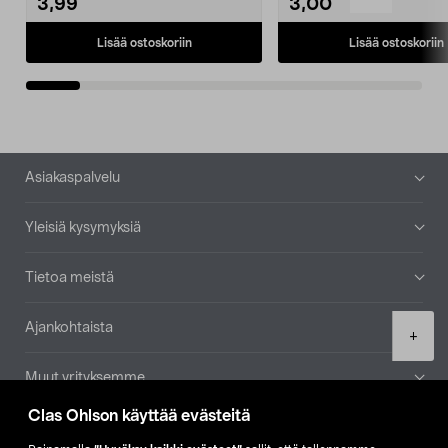
3,99
3,00
Lisää ostoskoriin
Lisää ostoskoriin
Alatunniste
Asiakaspalvelu
Yleisiä kysymyksiä
Tietoa meistä
Ajankohtaista
Product
+
quantity
Muut yrityksemme
Clas Ohlson käyttää evästeitä
Etsi myymälä