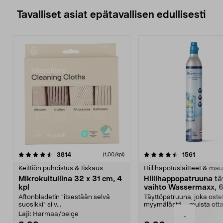
Tavalliset asiat epätavallisen edullisesti
4.5viidestä
arvostelut
4.5viidestä
arvostelu
3814
1561
(1,00/kpl)
tähdestä
t
Keittiön puhdistus & tiskaus
Hiilihapotuslaitteet & mau
Mikrokuituliina 32 x 31 cm, 4
Hiilihappopatruuna tä
kpl
vaihto Wassermaxx, 6
Aftonbladetin "itsestään selvä
Täyttöpatruuna, joka ost
suosikki" siiv...
myymälästä – muista ott
patruuna mukaasi m...
Laji:
Harmaa/beige
-