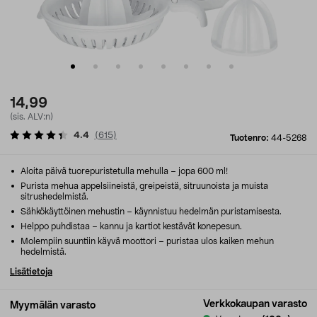
14,99
(sis. ALV:n)
4.4
(
615
)
Tuotenro:
44-5268
Aloita päivä tuorepuristetulla mehulla – jopa 600 ml!
Purista mehua appelsiineistä, greipeistä, sitruunoista ja muista
sitrushedelmistä.
Sähkökäyttöinen mehustin – käynnistuu hedelmän puristamisesta.
Helppo puhdistaa – kannu ja kartiot kestävät konepesun.
Molempiin suuntiin käyvä moottori – puristaa ulos kaiken mehun
hedelmistä.
Lisätietoja
Verkkokaupan varasto
Myymälän varasto