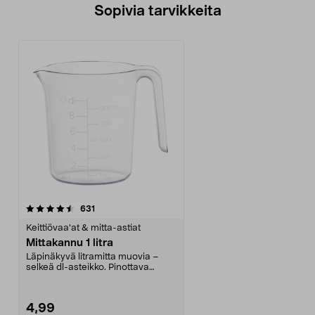
Sopivia tarvikkeita
arvostelut
631
Keittiövaa'at & mitta-astiat
Mittakannu 1 litra
Läpinäkyvä litramitta muovia –
selkeä dl-asteikko. Pinottava
mittakannu, jossa o...
4,99