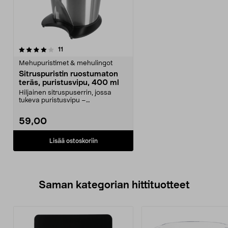
arvostelut
11
Mehupuristimet & mehulingot
Sitruspuristin ruostumaton
teräs, puristusvipu, 400 ml
Hiljainen sitruspuserrin, jossa
tukeva puristusvipu –
pienemmällä voimalla enemm...
59,00
Lisää ostoskoriin
Saman kategorian hittituotteet