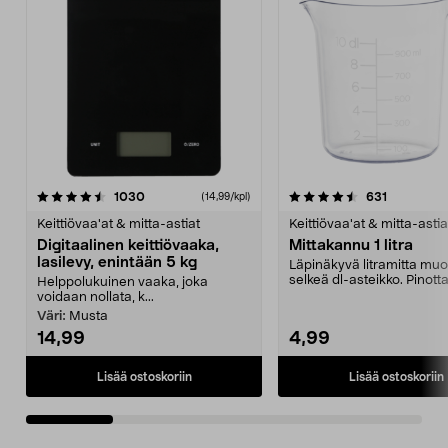
4.5 viidestä
arvostelut
4.5 viidestä
arvostelut
1030
631
(14,99/kpl)
tähdestä
t
Keittiövaa'at & mitta-astiat
Keittiövaa'at & mitta-astia
Digitaalinen keittiövaaka,
Mittakannu 1 litra
lasilevy, enintään 5 kg
Läpinäkyvä litramitta muo
selkeä dl-asteikko. Pinott
Helppolukuinen vaaka, joka
mittakannu, jossa o...
voidaan nollata, k...
Väri:
Musta
14,99
4,99
Lisää ostoskoriin
Lisää ostoskoriin