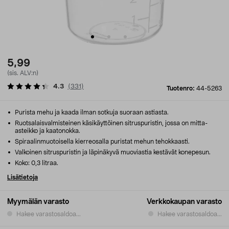
5,99
(sis. ALV:n)
4.3
(
331
)
Tuotenro:
44-5263
Purista mehu ja kaada ilman sotkuja suoraan astiasta.
Ruotsalaisvalmisteinen käsikäyttöinen sitruspuristin, jossa on mitta-
asteikko ja kaatonokka.
Spiraalinmuotoisella kierreosalla puristat mehun tehokkaasti.
Valkoinen sitruspuristin ja läpinäkyvä muoviastia kestävät konepesun.
Koko: 0,3 litraa.
Lisätietoja
Myymälän varasto
Verkkokaupan varasto
Hakee varastosaldoa...
Hakee varastosaldoa...