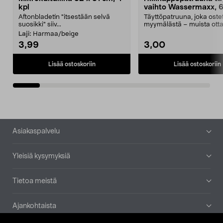
kpl
vaihto Wassermaxx, 6
Aftonbladetin "itsestään selvä
Täyttöpatruuna, joka ost
suosikki" siiv...
myymälästä – muista ott
patruuna mukaasi m...
Laji:
Harmaa/beige
3,99
3,00
Lisää ostoskoriin
Lisää ostoskoriin
Alatunniste
Asiakaspalvelu
Yleisiä kysymyksiä
Tietoa meistä
Ajankohtaista