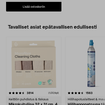
Lisää ostoskoriin
Tavalliset asiat epätavallisen edullisesti
4.5viidestä
arvostelut
4.5viidestä
arvostelu
3814
1563
(1,00/kpl)
tähdestä
t
Keittiön puhdistus & tiskaus
Hiilihapotuslaitteet & mau
Mikrokuituliina 32 x 31 cm, 4
Hiilihappopatruuna tä