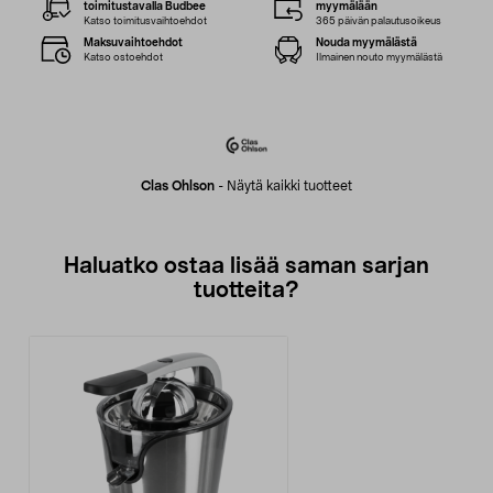
toimitustavalla Budbee
myymälään
Katso toimitusvaihtoehdot
365 päivän palautusoikeus
Maksuvaihtoehdot
Nouda myymälästä
Katso ostoehdot
Ilmainen nouto myymälästä
Clas Ohlson
-
Näytä kaikki tuotteet
Haluatko ostaa lisää saman sarjan
tuotteita?