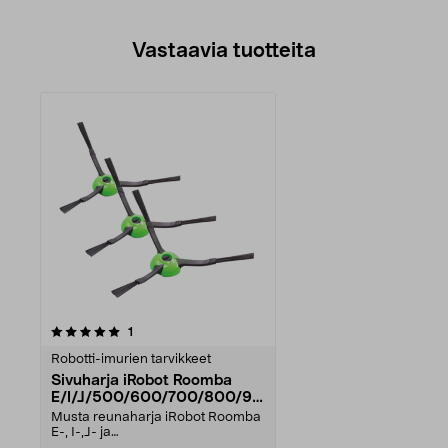
Vastaavia tuotteita
arvostelut
1
Robotti-imurien tarvikkeet
Sivuharja iRobot Roomba
E/I/J/500/600/700/800/90
0-sarja, 3 kpl
Musta reunaharja iRobot Roomba
E-, I-,J- ja
500/600/700/800/900 sarjan