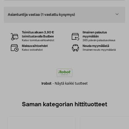
Asiantuntija vastaa
(1 vastattu kysymys)
Toimitus alkaen 3,90 €
Ilmainen palautus
toimitustavalla Budbee
myymälään
Katso toimitusvaihtoehdot
365 päivän palautusoikeus
Maksuvaihtoehdot
Nouda myymälästä
Katso ostoehdot
Ilmainen nouto myymälästä
Irobot
-
Näytä kaikki tuotteet
Saman kategorian hittituotteet