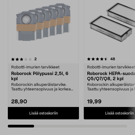
4.5 viidestä
arvostelut
4.5 viidestä
arvostelut
2
48
tähdestä
t
Robotti-imurien tarvikkeet
Robotti-imurien tarvikkee
Roborock Pölypussi 2,5l, 6
Roborock HEPA-suoda
kpl
Q5/Q7/Q8, 2 kpl
Roborockin alkuperäistarvike.
Roborockin alkuperäistarv
Taattu yhteensopivuus ja korkea
Taattu yhteensopivuus ja
laatu. 2,5 litran ...
laatu. Tehokas suo...
28,90
19,99
Lisää ostoskoriin
Lisää ostoskoriin