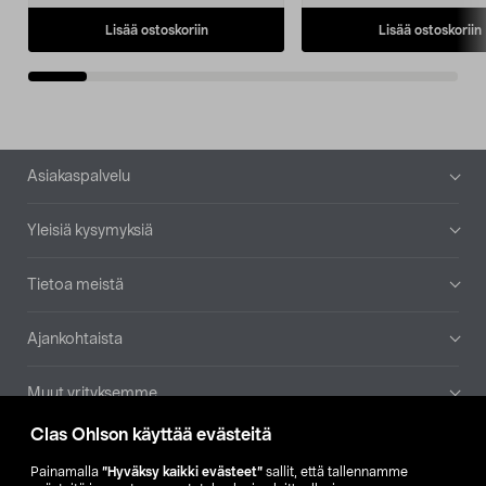
Lisää ostoskoriin
Lisää ostoskoriin
Alatunniste
Asiakaspalvelu
Yleisiä kysymyksiä
Tietoa meistä
Ajankohtaista
Muut yrityksemme
Clas Ohlson käyttää evästeitä
Etsi myymälä
Painamalla
”Hyväksy kaikki evästeet”
sallit, että tallennamme