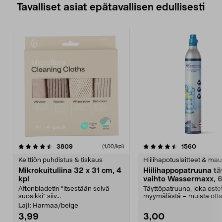
Tavalliset asiat epätavallisen edullisesti
4.5viidestä
arvostelut
4.5viidestä
arvostel
3809
1560
(1,00/kpl)
tähdestä
t
Keittiön puhdistus & tiskaus
Hiilihapotuslaitteet & mau
Mikrokuituliina 32 x 31 cm, 4
Hiilihappopatruuna tä
kpl
vaihto Wassermaxx, 6
Aftonbladetin "itsestään selvä
Täyttöpatruuna, joka ost
suosikki" siiv...
myymälästä – muista ott
patruuna mukaasi m...
Laji:
Harmaa/beige
3,99
3,00