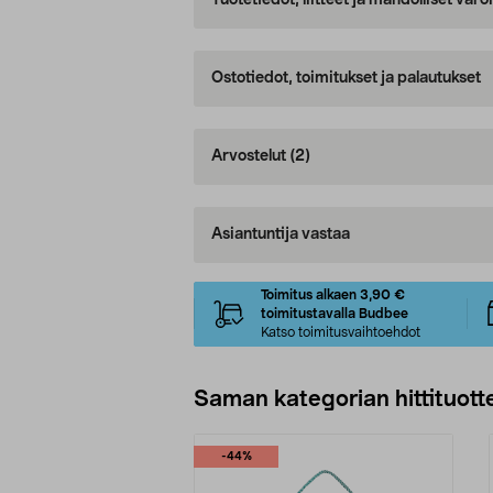
Tuotetiedot, liitteet ja mahdolliset var
Ostotiedot, toimitukset ja palautukset
Arvostelut
(2)
Asiantuntija vastaa
Toimitus alkaen 3,90 €
toimitustavalla Budbee
Katso toimitusvaihtoehdot
Saman kategorian hittituott
-44%