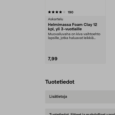
0viidestä
arvostelut
190
tähdestä
Askartelu
Helmimassa Foam Clay 12
kpl, yli 3-vuotiaille
Muovailuvaha on kiva vaihtoehto
lapsille, jotka haluavat leikkiä
slime-massalla....
7,99
Lisää ostoskoriin
Tuotetiedot
Lisätietoja