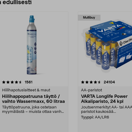
 edullisesti
Multibuy
4.5viidestä
arvostelut
4.5viidestä
arvostelut
1561
24104
tähdestä
Hiilihapotuslaitteet & maut
AA-paristot
Hiilihappopatruuna täyttö /
VARTA Longlife Power
vaihto Wassermaxx, 60 litraa
Alkaliparisto, 24 kpl
Täyttöpatruuna, joka ostetaan
Joutsenmerkityt AA- tai AA
myymälästä – muista ottaa vanha
paristot kaukosää...
patruuna mukaasi m...
Tyyppi:
AA/LR6