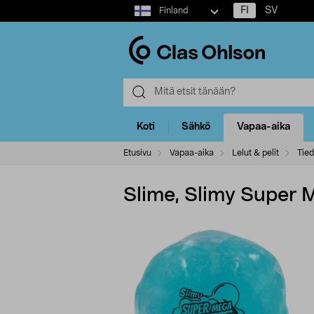
Select
FI
SV
Finland
market
Koti
Sähkö
Vapaa-aika
Etusivu
Vapaa-aika
Lelut & pelit
Tied
Slime, Slimy Super 