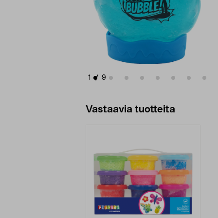
1
/
9
Vastaavia tuotteita