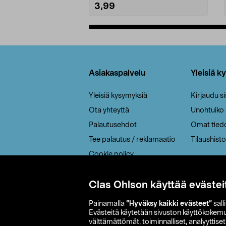
3,99
Lisää ostoskoriin
Alatunniste
Asiakaspalvelu
Yleisiä k
Yleisiä kysymyksiä
Kirjaudu s
Ota yhteyttä
Unohtuiko
Palautusehdot
Omat tied
Tee palautus / reklamaatio
Tilaushisto
Cookie policy
Toimitustavat
Saavutettavuus
Clas Ohlson käyttää evästei
Painamalla
”Hyväksy kaikki evästeet”
sall
Evästeitä käytetään sivuston käyttökokem
välttämättömät, toiminnalliset, analyyttise