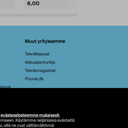
6,00
2,00
Lisää ostoskoriin
Lisää
Muut yrityksemme
Tekniikkaosat
Akkuasiantuntija
Teknikmagasinet
PhoneLife
isimet
i
evästeselosteemme mukaisesti
.
miseen. Käytämme neljänlaisia evästeitä:
i, sillä ne ovat välttämättömiä