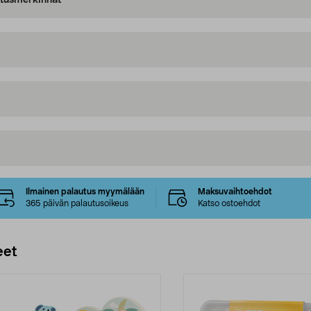
oitusmerkinnät
Ilmainen palautus myymälään
Maksuvaihtoehdot
365 päivän palautusoikeus
Katso ostoehdot
eet