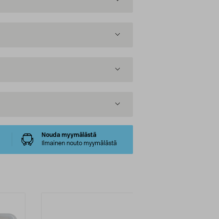
Nouda myymälästä
Ilmainen nouto myymälästä