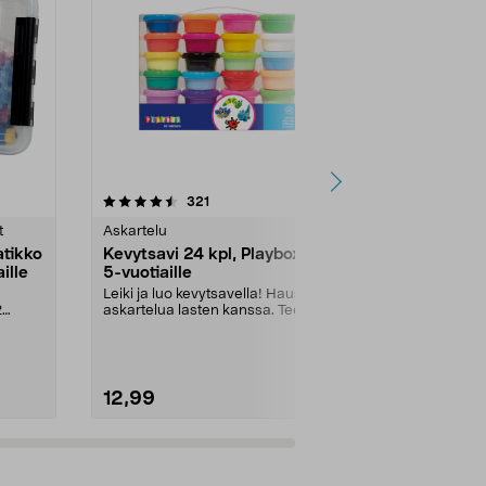
4.5 viidestä
arvostelut
4.5
321
tähdestä
tähdestä
t
Askartelu
Askartelu
atikko
Kevytsavi 24 kpl, Playbox, yli
Suuri aska
ille
5-vuotiaille
osaa, yli 5-
Leiki ja luo kevytsavella! Hauskaa
Askartelulaat
2
askartelua lasten kanssa. Tee
vesiväreistä
monivärisiä hah...
kyniin, paperii.
12,99
14,90