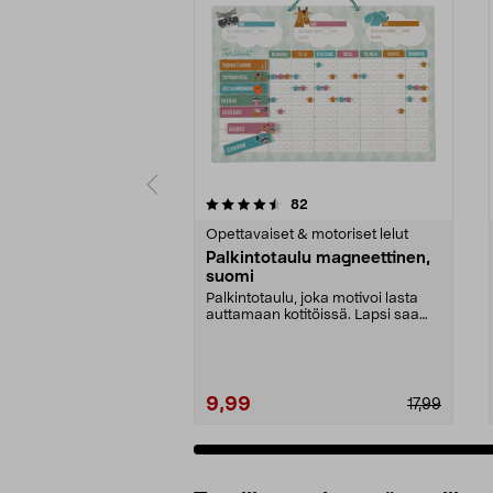
5 viidestä
4.5 viidestä
arvostelut
82
tähdestä
tähdestä
Opettavaiset & motoriset lelut
Palkintotaulu magneettinen,
suomi
Palkintotaulu, joka motivoi lasta
auttamaan kotitöissä. Lapsi saa
tähden jokaise...
9,99
17,99