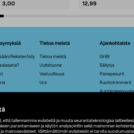
3,00
12,99
Lisää ostoskoriin
Lisää ostoskoriin
ysymyksiä
Tietoa meistä
Ajankohtaista
isään/Rekisteröidy
Tietoa meistä
Grillit
 salasana?
Uutishuone
Säilytys
ot
Vastuullisuus
Painepesurit
ria
Ura
Ruohotrimmerit
Aurinkokennovala
tä
it, että tallennamme evästeitä ja muuta seurantateknologiaa laitteelles
uksen parantamiseen ja käytön analysointiin sekä mainonnan kohdenta
t ja mainosevästeet. Välttämättömiin evästeisiin ei tarvita suostumustas