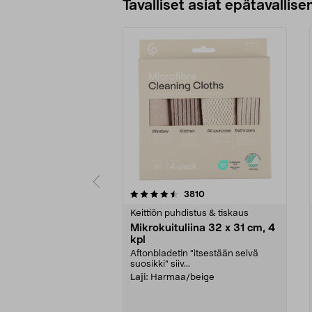
Tavalliset asiat epätavallisen
5viidestä
4.5viidestä
arvostelut
3810
tähdestä
tähdestä
Keittiön puhdistus & tiskaus
Mikrokuituliina 32 x 31 cm, 4
kpl
Aftonbladetin "itsestään selvä
suosikki" siiv...
Laji:
Harmaa/beige