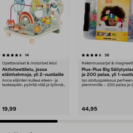
4.5 viidestä
arvostelut
4.5 viidestä
arvostelut
14
36
tähdestä
Opettavaiset & motoriset lelut
Rakennussarjat & magneeti
Aktiviteettilelu, jossa
Plus-Plus Big Säilytysla
eläinhahmoja, yli 2-vuotiaille
ja 200 palaa, yli 1-vuotia
Anna eläinten kulkea eteen- ja
Iso aloituspakkaus perheen
taaksepäin, pyöritä niitä ja työnnä
pienimmille – 200 palaa ja 
ne aukkojen l...
rakennusalustaa käteväss...
19,99
44,95