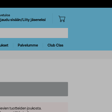
vetuloa
rjaudu sisään/Liity jäseneksi
ukset
Palvelumme
Club Clas
levien tuotteiden joukosta.