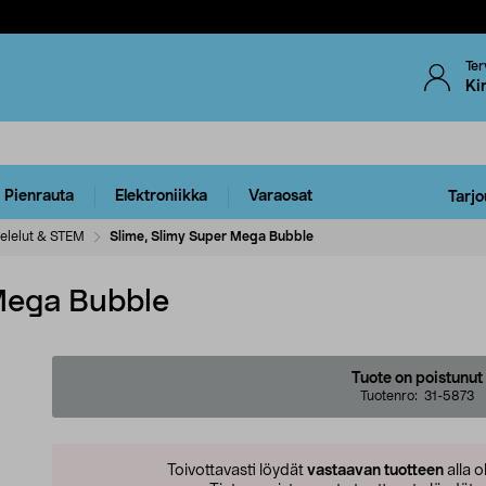
Ter
Ki
Pienrauta
Elektroniikka
Varaosat
Tarjo
elelut & STEM
Slime, Slimy Super Mega Bubble
Mega Bubble
Tuote on poistunut
Tuotenro:
31-5873
Toivottavasti löydät
vastaavan tuotteen
alla o