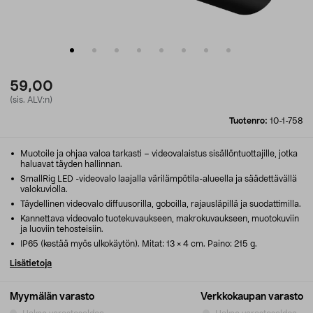
59,00
(sis. ALV:n)
Tuotenro:
10-1-758
Muotoile ja ohjaa valoa tarkasti – videovalaistus sisällöntuottajille, jotka
haluavat täyden hallinnan.
SmallRig LED -videovalo laajalla värilämpötila-alueella ja säädettävällä
valokuviolla.
Täydellinen videovalo diffuusorilla, goboilla, rajausläpillä ja suodattimilla.
Kannettava videovalo tuotekuvaukseen, makrokuvaukseen, muotokuviin
ja luoviin tehosteisiin.
IP65 (kestää myös ulkokäytön). Mitat: 13 × 4 cm. Paino: 215 g.
Lisätietoja
Myymälän varasto
Verkkokaupan varasto