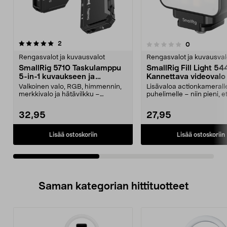
arvostelut
2
arvostelut
0
0.0 viidestä
0.0 viidestä
tähdestä
t
Rengasvalot ja kuvausvalot
Rengasvalot ja kuvausval
SmallRig 5710 Taskulamppu
SmallRig Fill Light 5
5-in-1 kuvaukseen ja
Kannettava videovalo
videointiin
Valkoinen valo, RGB, himmennin,
Lisävaloa actionkameralle
merkkivalo ja hätävilkku –
puhelimelle – niin pieni, e
monipuolinen valaistu...
mahtuu aina mukaan. ...
32,95
27,95
Lisää ostoskoriin
Lisää ostoskoriin
Saman kategorian hittituotteet