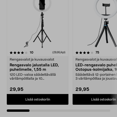
4.0 viidestä
arvostelut
4.0 viidestä
arvostelut
10
75
(29,95/kpl)
tähdestä
t
Rengasvalot ja kuvausvalot
Rengasvalot ja kuvausval
Rengasvalo jalustalla LED,
LED-rengasvalo puhel
puhelimelle, 1,55 m
Octopus-kolmijalka, 1
tuumaa
120 LED-valoa säädettävällä
Säädettävä 12-portainen 
värilämpötilalla ja 10
3 värilämpötilaa ja jousta
kirkkaustasolla – sopiva valo...
kolmijalka. Renga...
29,95
29,95
Lisää ostoskoriin
Lisää ostoskoriin