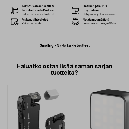
Toimitus alkaen 3,90 €
Ilmainen palautus
toimitustavalla Budbee
myymälään
Katso toimitusvaihtoehdot
365 päivän palautusoikeus
Maksuvaihtoehdot
Nouda myymälästä
Katso ostoehdot
Ilmainen nouto myymälästä
Smallrig
-
Näytä kaikki tuotteet
Haluatko ostaa lisää saman sarjan
tuotteita?