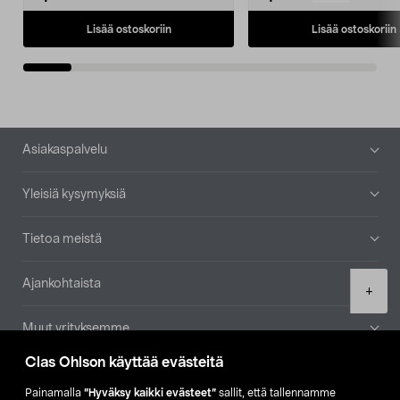
Lisää ostoskoriin
Lisää ostoskoriin
Alatunniste
Asiakaspalvelu
Yleisiä kysymyksiä
Tietoa meistä
Ajankohtaista
Product
+
quantity
Muut yrityksemme
Clas Ohlson käyttää evästeitä
Etsi myymälä
Painamalla
”Hyväksy kaikki evästeet”
sallit, että tallennamme