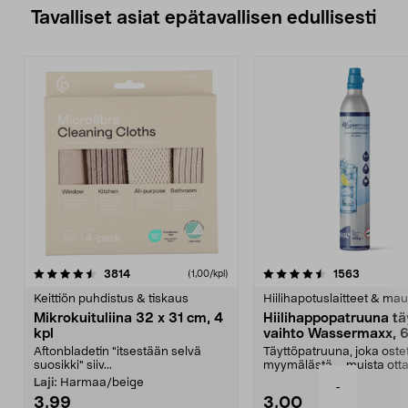
Tavalliset asiat epätavallisen edullisesti
4.5viidestä
arvostelut
4.5viidestä
arvostelu
3814
1563
(1,00/kpl)
tähdestä
t
Keittiön puhdistus & tiskaus
Hiilihapotuslaitteet & mau
Mikrokuituliina 32 x 31 cm, 4
Hiilihappopatruuna tä
kpl
vaihto Wassermaxx, 6
Aftonbladetin "itsestään selvä
Täyttöpatruuna, joka ost
suosikki" siiv...
myymälästä – muista ott
patruuna mukaasi m...
Laji:
Harmaa/beige
-
3,99
3,00