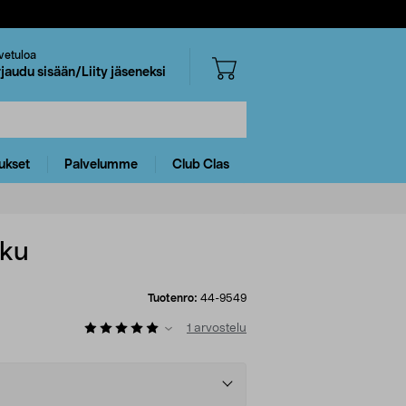
vetuloa
rjaudu sisään/Liity jäseneksi
ukset
Palvelumme
Club Clas
kku
Tuotenro:
44-9549
1
arvostelu