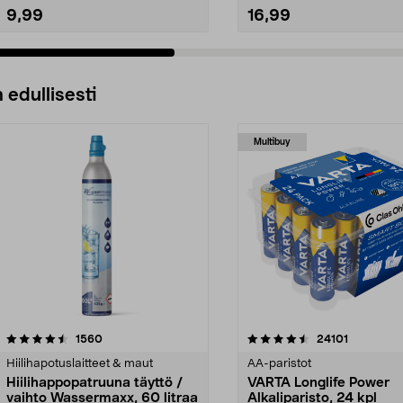
9,99
16,99
 edullisesti
Multibuy
4.5viidestä
arvostelut
4.5viidestä
arvostelut
1560
24101
tähdestä
Hiilihapotuslaitteet & maut
AA-paristot
Hiilihappopatruuna täyttö /
VARTA Longlife Power
vaihto Wassermaxx, 60 litraa
Alkaliparisto, 24 kpl