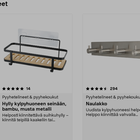
eet
4.5 viidestä
arvostelut
4.5 viidestä
arvostelut
14
294
tähdestä
Pyyhetelineet & pyyhekoukut
Pyyhetelineet & pyyhekouku
Hylly kylpyhuoneen seinään,
Naulakko
bambu, musta metalli
Uudista kylpyhuoneesi helpo
Helppo kiinnittää vahvalla
Helposti kiinnitettävä suihkuhylly –
kaksipuolisella teipi...
kiinnitä teipillä kaakeliin tai
klinkkeriin...