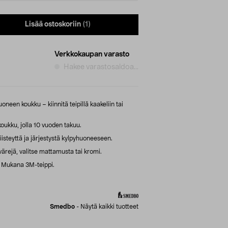
Lisää ostoskoriin
(1)
Verkkokaupan varasto
Hakee varastosaldoa...
een koukku – kiinnitä teipillä kaakeliin tai
kku, jolla 10 vuoden takuu.
iisteyttä ja järjestystä kylpyhuoneeseen.
rejä, valitse mattamusta tai kromi.
. Mukana 3M-teippi.
Smedbo
-
Näytä kaikki tuotteet