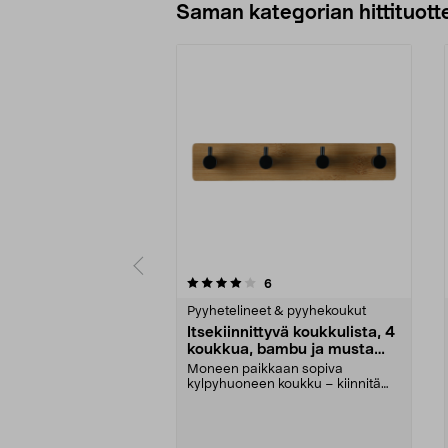
Saman kategorian hittituott
0 viidestä
5.0 viidestä
arvostelut
6
tähdestä
tähdestä
Pyyhetelineet & pyyhekoukut
Itsekiinnittyvä koukkulista, 4
koukkua, bambu ja musta
metalli
Moneen paikkaan sopiva
kylpyhuoneen koukku – kiinnitä
teipillä kaakeliin tai kli...