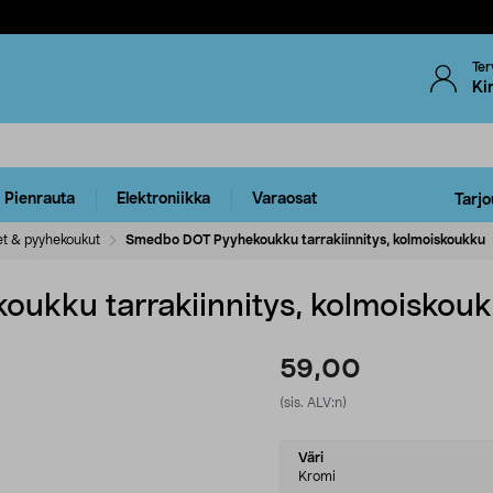
Ter
Ki
Pienrauta
Elektroniikka
Varaosat
Tarjo
et & pyyhekoukut
Smedbo DOT Pyyhekoukku tarrakiinnitys, kolmoiskoukku
ukku tarrakiinnitys, kolmoiskou
59,00
(sis. ALV:n)
Select
Väri
variant
Kromi