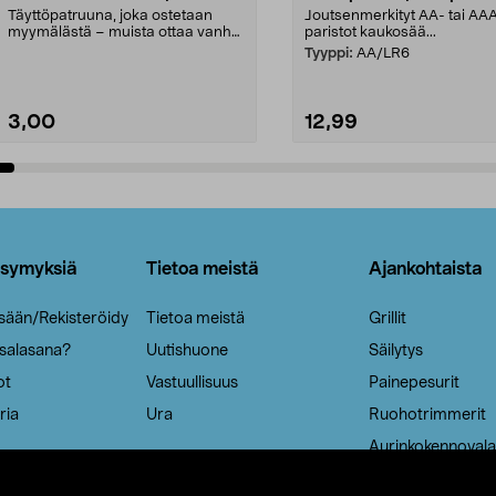
Täyttöpatruuna, joka ostetaan
Joutsenmerkityt AA- tai AA
myymälästä – muista ottaa vanha
paristot kaukosää...
patruuna mukaasi m...
Tyyppi:
AA/LR6
3,00
12,99
Lisää ostoskoriin
Lisää ostoskoriin
ysymyksiä
Tietoa meistä
Ajankohtaista
isään/Rekisteröidy
Tietoa meistä
Grillit
 salasana?
Uutishuone
Säilytys
ot
Vastuullisuus
Painepesurit
ria
Ura
Ruohotrimmerit
Aurinkokennovala