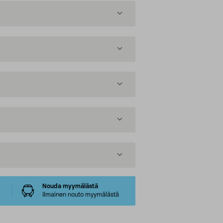
Nouda myymälästä
Ilmainen nouto myymälästä