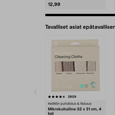
12,99
Tavalliset asiat epätavallisen
5viidestä
4.5viidestä
arvostelut
3809
tähdestä
tähdestä
Keittiön puhdistus & tiskaus
Mikrokuituliina 32 x 31 cm, 4
kpl