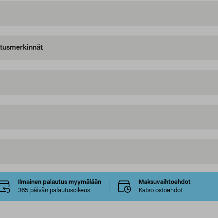
oitusmerkinnät
Ilmainen palautus myymälään
Maksuvaihtoehdot
365 päivän palautusoikeus
Katso ostoehdot