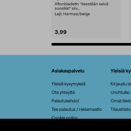
Aftonbladetin "itsestään selvä
suosikki" siiv...
Laji:
Harmaa/beige
3,99
Lisää ostoskoriin
Alatunniste
Asiakaspalvelu
Yleisiä k
Yleisiä kysymyksiä
Kirjaudu s
Ota yhteyttä
Unohtuiko
Palautusehdot
Omat tied
Tee palautus / reklamaatio
Tilaushisto
Cookie policy
Toimitustavat