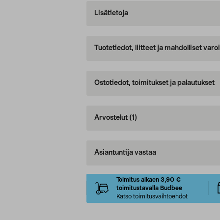
Lisätietoja
Tuotetiedot, liitteet ja mahdolliset var
Ostotiedot, toimitukset ja palautukset
Arvostelut
(1)
Asiantuntija vastaa
Toimitus alkaen 3,90 €
toimitustavalla Budbee
Katso toimitusvaihtoehdot