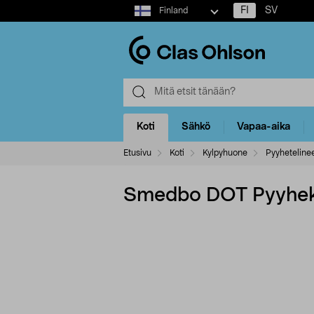
Select
FI
SV
Finland
market
Koti
Sähkö
Vapaa-aika
Etusivu
Koti
Kylpyhuone
Pyyheteline
Smedbo DOT Pyyheko