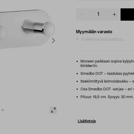
Product
quantity
Myymälän varasto
Hakee varastosaldoa...
Moneen paikkaan sopiva kylpyhuon
klinkkeriin.
Smedbo DOT – laadukas pyyhekou
Itsekiinnittyvä kolmoiskoukku – s
Osa Smedbo DOT -sarjaa – eri vä
Pituus: 19,5 cm. Syvyys: 30 mm
Lisätietoja