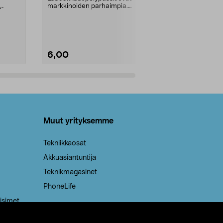
markkinoiden parhaimpia.
A-
Testivoittaja 
Kestävä, jopa 50 % suurempi ...
roskapussi u
Roskapussi, jo
6,00
2,00
Lisää ostoskoriin
Lisää
Muut yrityksemme
Tekniikkaosat
Akkuasiantuntija
Teknikmagasinet
PhoneLife
isimet