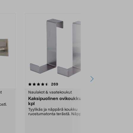
4.5 viidestä
arvostelut
4.0
269
2
tähdestä
tähdestä
t
Naulakot & vaatekoukut
Pyyhetelinee
Kaksipuolinen ovikoukku, 2
Itsekiinnit
kpl
sti.
Kiinnitä ripus
kylpyhuonees
Tyylikäs ja näppärä koukku
ruostumatonta terästä. Näppärä,
Malli:
2 koukk
käännettävä koukku, j...