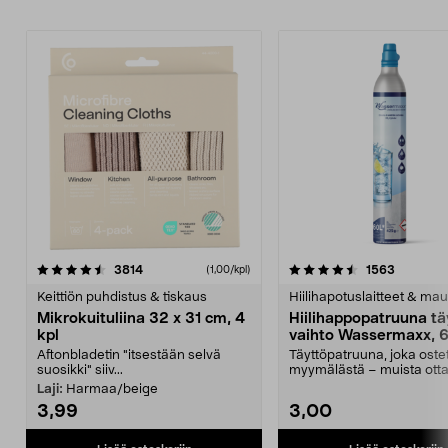
4.5viidestä
arvostelut
4.5viidestä
arvostelu
3814
1563
(1,00/kpl)
tähdestä
t
Keittiön puhdistus & tiskaus
Hiilihapotuslaitteet & mau
Mikrokuituliina 32 x 31 cm, 4
Hiilihappopatruuna tä
kpl
vaihto Wassermaxx, 6
Aftonbladetin "itsestään selvä
Täyttöpatruuna, joka ost
suosikki" siiv...
myymälästä – muista ott
patruuna mukaasi m...
Laji:
Harmaa/beige
3,99
3,00