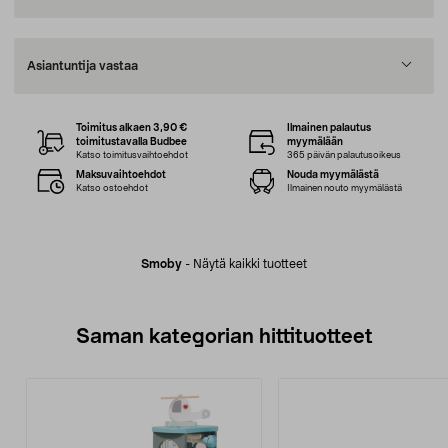
Asiantuntija vastaa
Toimitus alkaen 3,90 €
Ilmainen palautus
toimitustavalla Budbee
myymälään
Katso toimitusvaihtoehdot
365 päivän palautusoikeus
Maksuvaihtoehdot
Nouda myymälästä
Katso ostoehdot
Ilmainen nouto myymälästä
Smoby
-
Näytä kaikki tuotteet
Saman kategorian hittituotteet