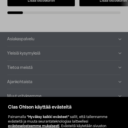
Lisää ostoskoriin
Lisää ostoskoriin
Alatunniste
Asiakaspalvelu
Yleisiä kysymyksiä
Tietoa meistä
Ajankohtaista
Muut yrityksemme
Clas Ohlson käyttää evästeitä
Etsi myymälä
Painamalla
”Hyväksy kaikki evästeet”
sallit, että tallennamme
evästeitä ja muuta seurantateknologiaa laitteellesi
SE
NO
FI
evästeselosteemme mukaisesti
. Evästeitä käytetään sivuston