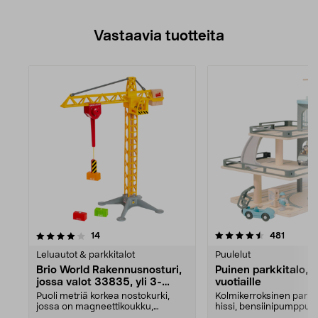
Vastaavia tuotteita
4.5viidestä
arvostelut
arvostel
14
481
tähdestä
Leluautot & parkkitalot
Puulelut
Brio World Rakennusnosturi,
Puinen parkkitalo, yl
jossa valot 33835, yli 3-
vuotiaille
vuotiaille
Puoli metriä korkea nostokurki,
Kolmikerroksinen parkki
jossa on magneettikoukku,
hissi, bensiinipumppu j
tunnetulta Briolta. Py...
helikopterin laskeut...