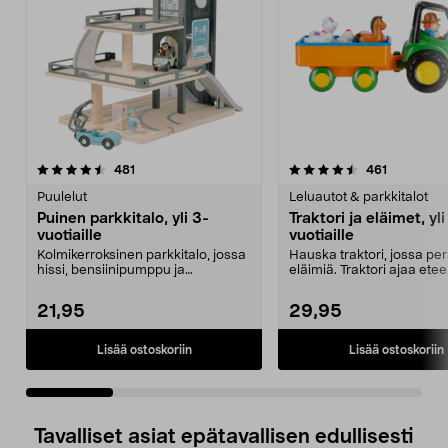
4.5 viidestä
arvostelut
4.5 viidestä
arvostelut
481
461
tähdestä
t
Puulelut
Leluautot & parkkitalot
Puinen parkkitalo, yli 3-
Traktori ja eläimet, yli
vuotiaille
vuotiaille
Kolmikerroksinen parkkitalo, jossa
Hauska traktori, jossa per
hissi, bensiinipumppu ja
eläimiä. Traktori ajaa ete
helikopterin laskeut...
siinä on...
21,95
29,95
Lisää ostoskoriin
Lisää ostoskoriin
Tavalliset asiat epätavallisen edullisesti