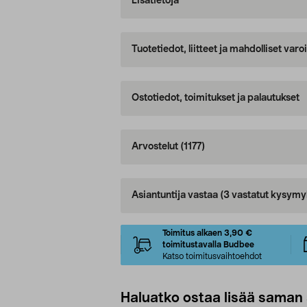
Lisätietoja
Tuotetiedot, liitteet ja mahdolliset var
Ostotiedot, toimitukset ja palautukset
Arvostelut
(1177)
Asiantuntija vastaa
(3 vastatut kysymy
Toimitus alkaen 3,90 €
toimitustavalla Budbee
Katso toimitusvaihtoehdot
Haluatko ostaa lisää saman 