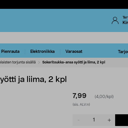
Ter
Ki
Pienrauta
Elektroniikka
Varaosat
Tarjo
laisten torjunta sisällä
Sokeritoukka-ansa syötti ja liima, 2 kpl
tti ja liima, 2 kpl
7,99
(4,00/kpl)
(sis. ALV:n)
Product
quantity