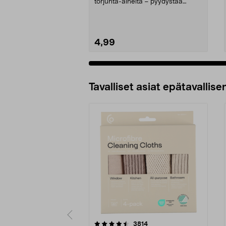
torjunta-aineita – pyydystää
koiperhosia ruokako...
4,99
Tavalliset asiat epätavallisen
5viidestä
4.5viidestä
arvostelut
3814