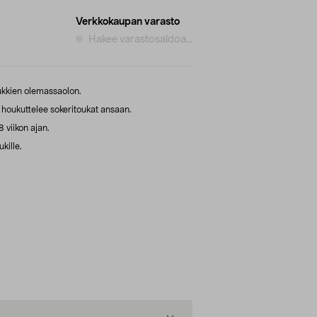
Verkkokaupan varasto
Hakee varastosaldoa...
oukkien olemassaolon.
a houkuttelee sokeritoukat ansaan.
 viikon ajan.
kille.