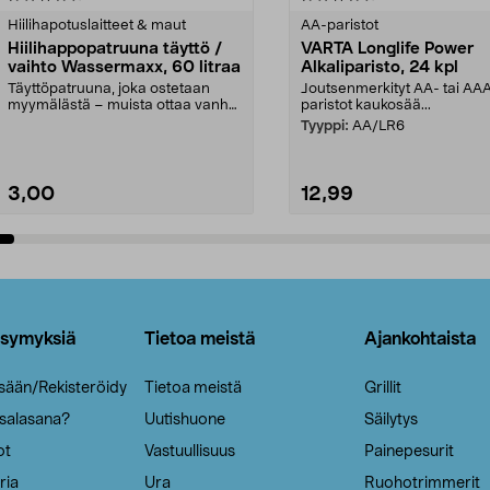
tähdestä
Hiilihapotuslaitteet & maut
AA-paristot
Hiilihappopatruuna täyttö /
VARTA Longlife Power
vaihto Wassermaxx, 60 litraa
Alkaliparisto, 24 kpl
Täyttöpatruuna, joka ostetaan
Joutsenmerkityt AA- tai AA
myymälästä – muista ottaa vanha
paristot kaukosää...
patruuna mukaasi m...
Tyyppi:
AA/LR6
3,00
12,99
Lisää ostoskoriin
Lisää ostoskoriin
ysymyksiä
Tietoa meistä
Ajankohtaista
isään/Rekisteröidy
Tietoa meistä
Grillit
 salasana?
Uutishuone
Säilytys
ot
Vastuullisuus
Painepesurit
ria
Ura
Ruohotrimmerit