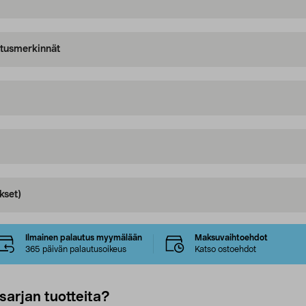
oitusmerkinnät
kset)
Ilmainen palautus myymälään
Maksuvaihtoehdot
365 päivän palautusoikeus
Katso ostoehdot
sarjan tuotteita?