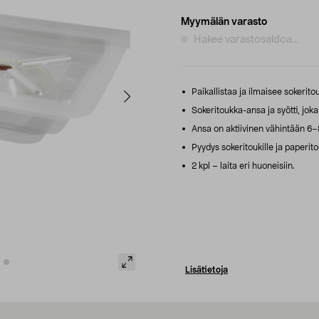
Myymälän varasto
Hakee varastosaldoa...
Paikallistaa ja ilmaisee sokerit
Sokeritoukka-ansa ja syötti, jok
Ansa on aktiivinen vähintään 6−8
Pyydys sokeritoukille ja paperitou
2 kpl – laita eri huoneisiin.
Lisätietoja