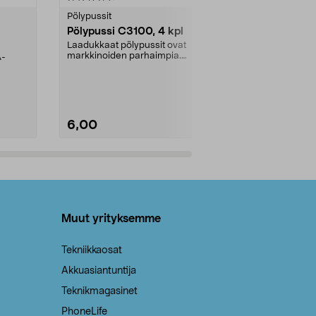
tähdestä
tähdestä
Pölypussit
Kierrätys & ro
Pölypussi C3100, 4 kpl
Roskapussi,
kahvat, 30 l
Laadukkaat pölypussit ovat
markkinoiden parhaimpia.
A-
Testivoittaja 
Kestävä, jopa 50 % suurempi ...
roskapussi u
Roskapussi, jo
6,00
2,00
Lisää ostoskoriin
Lisää
Muut yrityksemme
Tekniikkaosat
Akkuasiantuntija
Teknikmagasinet
PhoneLife