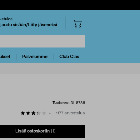
vetuloa
rjaudu sisään/Liity jäseneksi
ukset
Palvelumme
Club Clas
Tuotenro:
31-8786
1177
arvostelua
Lisää ostoskoriin
(1)