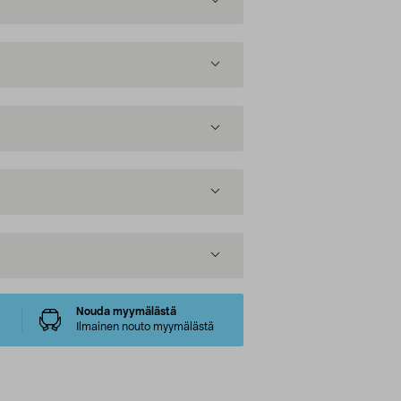
Nouda myymälästä
Ilmainen nouto myymälästä