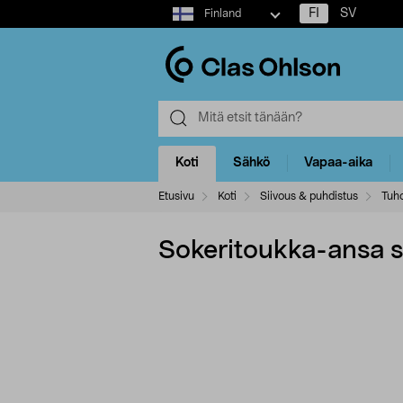
Select
FI
SV
Finland
market
Koti
Sähkö
Vapaa-aika
Etusivu
Koti
Siivous & puhdistus
Tuho
Sokeritoukka-ansa syö