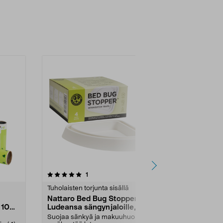
3.5 viidestä
arvostelut
4.0
1
7
tähdestä
tähdestä
Tuholaisten torjunta sisällä
Tuholaisten to
Nattaro Bed Bug Stopper
Nelson Gar
 10
Ludeansa sängynjaloille, 4
banaanikär
kpl
Suojaa sänkyä ja makuuhuonetta
Täyttöpakkaus