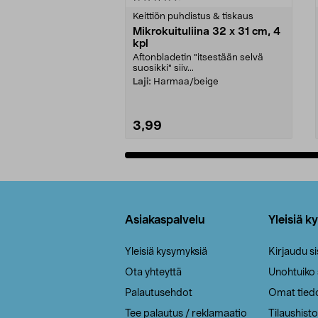
tähdestä
tähdestä
Keittiön puhdistus & tiskaus
Mikrokuituliina 32 x 31 cm, 4
kpl
Aftonbladetin "itsestään selvä
suosikki" siiv...
Laji:
Harmaa/beige
3,99
Lisää ostoskoriin
Alatunniste
Asiakaspalvelu
Yleisiä k
Yleisiä kysymyksiä
Kirjaudu s
Ota yhteyttä
Unohtuiko
Palautusehdot
Omat tied
Tee palautus / reklamaatio
Tilaushisto