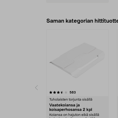
Lisää ostoskoriin
Saman kategorian hittituott
5 viidestä
3.0 viidestä
arvostelut
583
tähdestä
tähdestä
Tuholaisten torjunta sisällä
Vaatekoiansa ja
koisaperhosansa 2 kpl
Koiansa on hajuton eikä sisällä