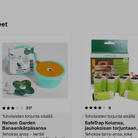
eet
4.0 viidestä
arvostelut
5.0 viidestä
arvostelut
317
9
tähdestä
Tuholaisten torjunta sisällä
Tuholaisten torjunta sisällä
Nelson Garden
SafeTrap Koiansa,
Banaanikärpäsansa
jauhokoisan torjuntaan,
kpl
Tehokas ansa – kerää
Tehokas tarra-ansa, joka