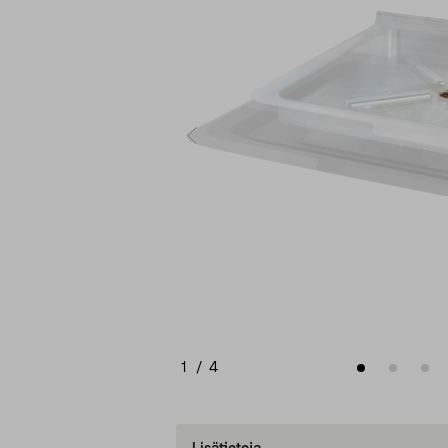
1
/
4