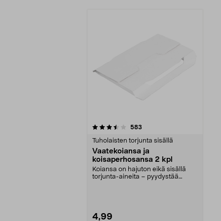
5viidestä
arvostelut
583
tähdestä
Tuholaisten torjunta sisällä
Vaatekoiansa ja
koisaperhosansa 2 kpl
Koiansa on hajuton eikä sisällä
torjunta-aineita – pyydystää
koiperhosia ruokako...
4,99