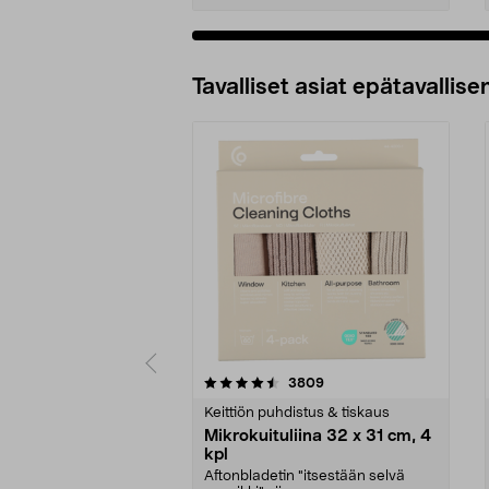
Tavalliset asiat epätavallisen
5viidestä
4.5viidestä
arvostelut
3809
tähdestä
tähdestä
Keittiön puhdistus & tiskaus
Mikrokuituliina 32 x 31 cm, 4
kpl
Aftonbladetin "itsestään selvä