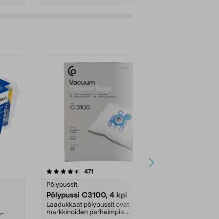
4.5viidestä
arvostelut
4.5
471
6
tähdestä
tähdestä
Pölypussit
Kierrätys & ro
Pölypussi C3100, 4 kpl
Roskapussi,
kahvat, 30 l
Laadukkaat pölypussit ovat
markkinoiden parhaimpia.
A-
Testivoittaja 