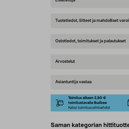
Lisätietoja
Tuotetiedot, liitteet ja mahdolliset var
Ostotiedot, toimitukset ja palautukset
Arvostelut
Asiantuntija vastaa
Toimitus alkaen 3,90 €
toimitustavalla Budbee
Katso toimitusvaihtoehdot
Saman kategorian hittituott