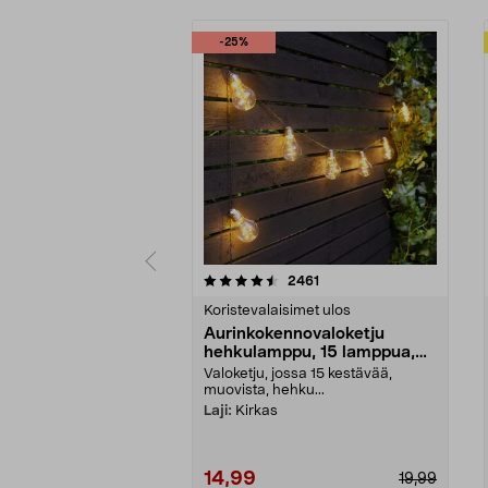
-25%
5 viidestä
4.5 viidestä
arvostelut
2461
tähdestä
tähdestä
Koristevalaisimet ulos
Aurinkokennovaloketju
hehkulamppu, 15 lamppua,
7,2 m
Valoketju, jossa 15 kestävää,
muovista, hehku...
Laji:
Kirkas
14,99
19,99