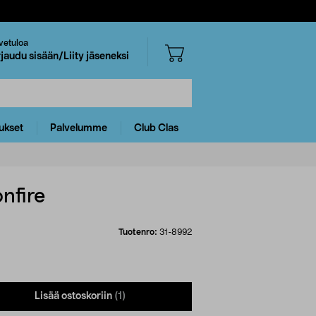
vetuloa
rjaudu sisään/Liity jäseneksi
ukset
Palvelumme
Club Clas
nfire
Tuotenro:
31-8992
Lisää ostoskoriin
(1)