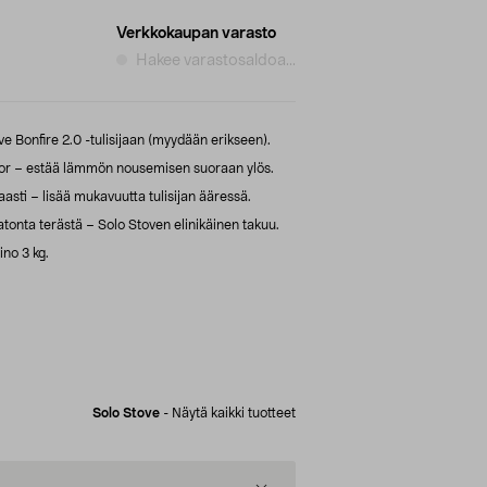
Verkkokaupan varasto
Hakee varastosaldoa...
 Bonfire 2.0 -tulisijaan (myydään erikseen).
tor – estää lämmön nousemisen suoraan ylös.
asti – lisää mukavuutta tulisijan ääressä.
nta terästä – Solo Stoven elinikäinen takuu.
ino 3 kg.
Solo Stove
-
Näytä kaikki tuotteet