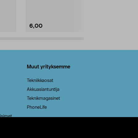
Kestävä, jopa 50 % suurempi ...
roskapussi u
Roskapussi, jo
6,00
2,00
Lisää ostoskoriin
Lisää
Muut yrityksemme
Tekniikkaosat
Akkuasiantuntija
Teknikmagasinet
PhoneLife
isimet