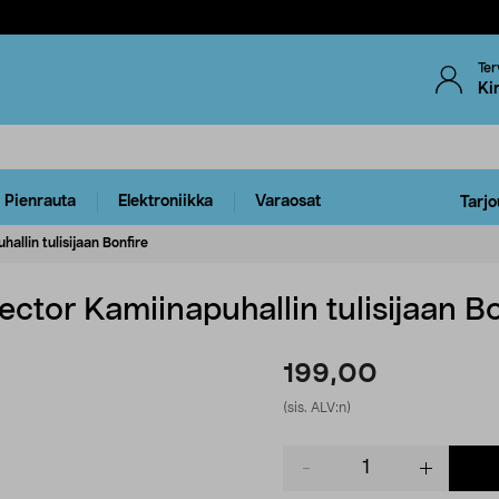
Ter
Ki
Pienrauta
Elektroniikka
Varaosat
Tarjo
allin tulisijaan Bonfire
ector Kamiinapuhallin tulisijaan Bo
199,00
(sis. ALV:n)
Product
quantity