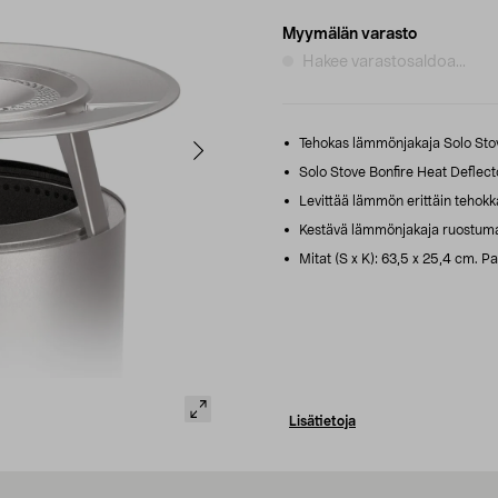
Myymälän varasto
Hakee varastosaldoa...
Tehokas lämmönjakaja Solo Stove
Solo Stove Bonfire Heat Deflec
Levittää lämmön erittäin tehokka
Kestävä lämmönjakaja ruostumato
Mitat (S x K): 63,5 x 25,4 cm. Pa
Lisätietoja