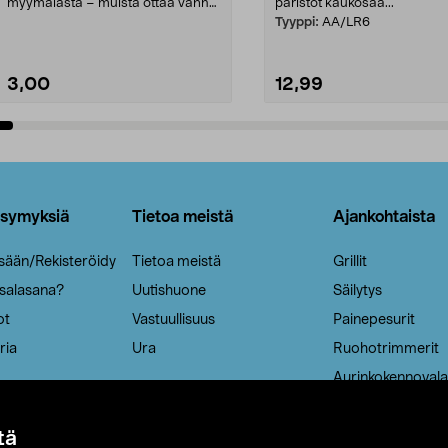
myymälästä – muista ottaa vanha
paristot kaukosää...
patruuna mukaasi m...
Tyyppi:
AA/LR6
3,00
12,99
Lisää ostoskoriin
Lisää ostoskoriin
ysymyksiä
Tietoa meistä
Ajankohtaista
isään/Rekisteröidy
Tietoa meistä
Grillit
 salasana?
Uutishuone
Säilytys
ot
Vastuullisuus
Painepesurit
ria
Ura
Ruohotrimmerit
Aurinkokennovala
tä