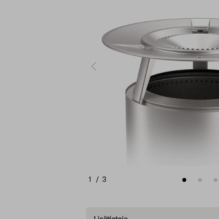
1
/
3