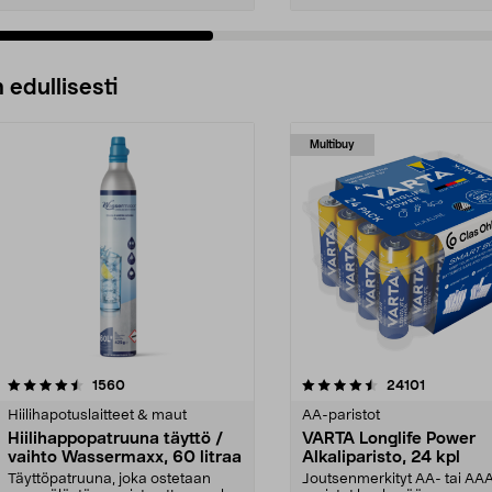
 edullisesti
Multibuy
4.5viidestä
arvostelut
4.5viidestä
arvostelut
1560
24101
tähdestä
Hiilihapotuslaitteet & maut
AA-paristot
Hiilihappopatruuna täyttö /
VARTA Longlife Power
vaihto Wassermaxx, 60 litraa
Alkaliparisto, 24 kpl
Täyttöpatruuna, joka ostetaan
Joutsenmerkityt AA- tai AA