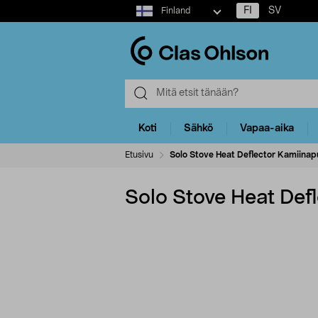
Select
FI
SV
Finland
market
Koti
Sähkö
Vapaa-aika
Etusivu
Solo Stove Heat Deflector Kamiinapuh
Solo Stove Heat Defl