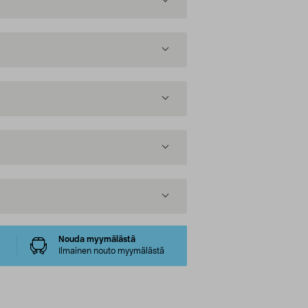
Nouda myymälästä
Ilmainen nouto myymälästä