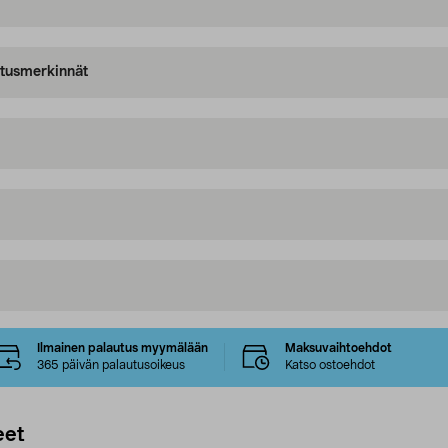
oitusmerkinnät
Ilmainen palautus myymälään
Maksuvaihtoehdot
365 päivän palautusoikeus
Katso ostoehdot
eet