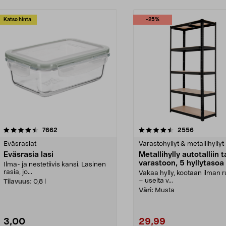
Katso hinta
-25%
4.5 viidestä
arvostelut
4.5 viidestä
arvostelut
7662
2556
tähdestä
Eväsrasiat
Varastohyllyt & metallihyllyt
Eväsrasia lasi
Metallihylly autotalliin t
varastoon, 5 hyllytasoa
Ilma- ja nestetiivis kansi. Lasinen
rasia, jo...
Vakaa hylly, kootaan ilman 
– useita v...
Tilavuus:
0,8 l
Väri:
Musta
3,00
29,99