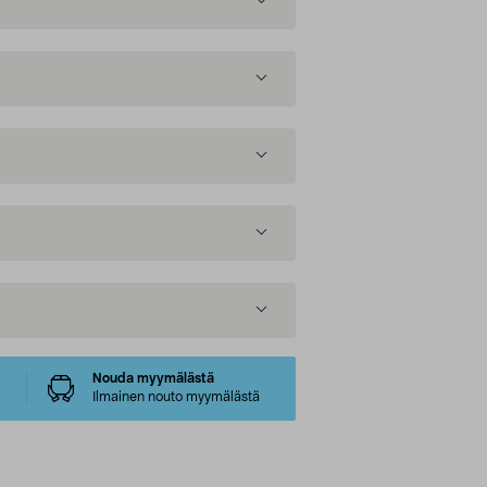
Nouda myymälästä
Ilmainen nouto myymälästä