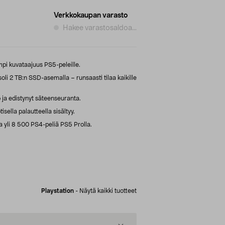
Verkkokaupan varasto
Hakee varastosaldoa...
mpi kuvataajuus PS5-peleille.
oli 2 TB:n SSD-asemalla – runsaasti tilaa kaikille
 ja edistynyt säteenseuranta.
ella palautteella sisältyy.
 yli 8 500 PS4-peliä PS5 Prolla.
Playstation
-
Näytä kaikki tuotteet