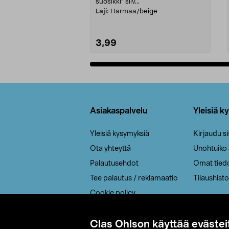
suosikki" siiv...
Laji:
Harmaa/beige
3,99
Lisää ostoskoriin
Alatunniste
Asiakaspalvelu
Yleisiä k
Yleisiä kysymyksiä
Kirjaudu s
Ota yhteyttä
Unohtuiko
Palautusehdot
Omat tied
Tee palautus / reklamaatio
Tilaushisto
Cookie policy
Toimitustavat
Saavutettavuus
Clas Ohlson käyttää evästei