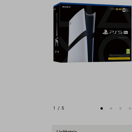
1
/
5