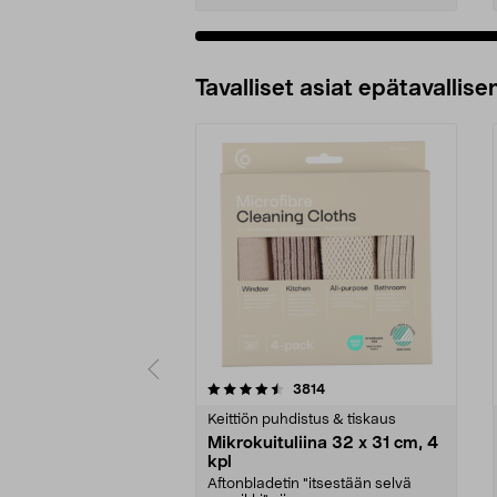
Tavalliset asiat epätavallisen
5viidestä
4.5viidestä
arvostelut
3814
tähdestä
tähdestä
Keittiön puhdistus & tiskaus
Mikrokuituliina 32 x 31 cm, 4
kpl
Aftonbladetin "itsestään selvä