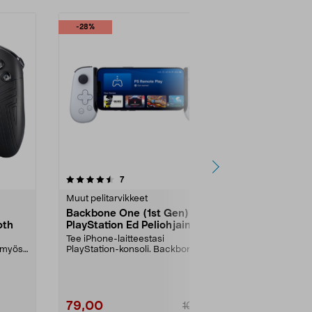
-28%
4.0 viidestä
arvostelut
4.0
7
8
tähdestä
tähdestä
Muut pelitarvikkeet
Kuuloketeline
Backbone One (1st Gen)
Exibel Kuul
oth
PlayStation Ed Peliohjain,
ohjainteline
Lightning
läpinäkyvä
Tee iPhone-laitteestasi
Pidä pelinurk
a myös
PlayStation-konsoli. Backbone
tilaa kolmelle
One iPhone-laitteelle – Pl...
kuulokkeille. J
79,00
14,99
109,00