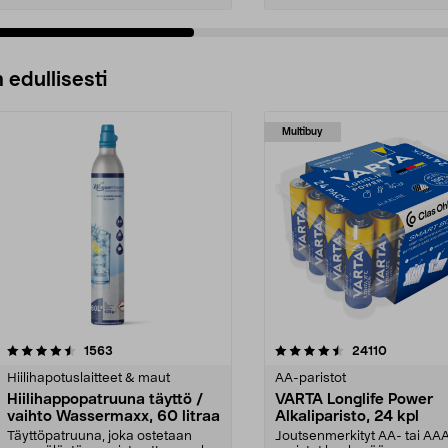
 edullisesti
Multibuy
4.5viidestä
arvostelut
4.5viidestä
arvostelut
1563
24110
tähdestä
Hiilihapotuslaitteet & maut
AA-paristot
Hiilihappopatruuna täyttö /
VARTA Longlife Power
vaihto Wassermaxx, 60 litraa
Alkaliparisto, 24 kpl
Täyttöpatruuna, joka ostetaan
Joutsenmerkityt AA- tai AA