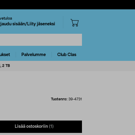
vetuloa
rjaudu sisään/Liity jäseneksi
ukset
Palvelumme
Club Clas
, 2 TB
Tuotenro:
39-4731
Lisää ostoskoriin
(1)