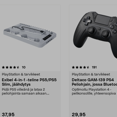
4.5 viidestä
arvostelut
4.5 viidestä
arvostelut
10
191
tähdestä
PlayStation & tarvikkeet
PlayStation & tarvikkeet
Exibel 4-in-1 -teline PS5/PS5
Deltaco GAM-139 PS4
Slim, jäähdytys
Peliohjain, jossa Blueto
Pidä PS5 viileänä ja lataa 2
Optimoitu Playstation 4 -
peliohjainta samaan aikaan.
pelikonsolille, yhteensopiv
Monitoiminen Exibel-tel...
PC:n ja Android- ja i...
37,95
29,95