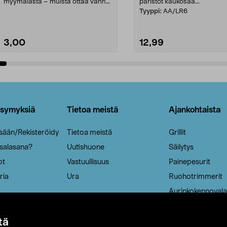
myymälästä – muista ottaa vanha
paristot kaukosää...
patruuna mukaasi m...
Tyyppi:
AA/LR6
3,00
12,99
Lisää ostoskoriin
Lisää ostoskoriin
ysymyksiä
Tietoa meistä
Ajankohtaista
isään/Rekisteröidy
Tietoa meistä
Grillit
 salasana?
Uutishuone
Säilytys
ot
Vastuullisuus
Painepesurit
ria
Ura
Ruohotrimmerit
Aurinkokennovala
tä