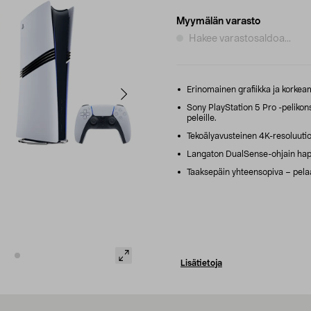
Myymälän varasto
Hakee varastosaldoa...
Erinomainen grafiikka ja korkea
Sony PlayStation 5 Pro -pelikons
peleille.
Tekoälyavusteinen 4K-resoluutio
Langaton DualSense-ohjain haptis
Taaksepäin yhteensopiva – pelaa
Lisätietoja