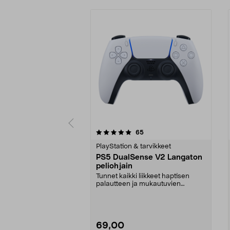
0 viidestä
4.5 viidestä
arvostelut
65
tähdestä
tähdestä
PlayStation & tarvikkeet
PS5 DualSense V2 Langaton
peliohjain
Tunnet kaikki liikkeet haptisen
palautteen ja mukautuvien
liipaisinpainikkeiden ...
69,00