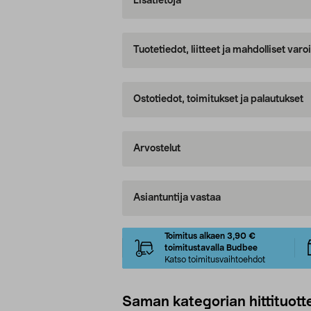
Lisätietoja
Tuotetiedot, liitteet ja mahdolliset var
Ostotiedot, toimitukset ja palautukset
Arvostelut
Asiantuntija vastaa
Toimitus alkaen 3,90 €
toimitustavalla Budbee
Katso toimitusvaihtoehdot
Saman kategorian hittituott