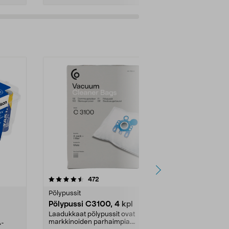
4.5viidestä
arvostelut
4.5
472
6
tähdestä
tähdestä
Pölypussit
Kierrätys & ro
Pölypussi C3100, 4 kpl
Roskapussi,
kahvat, 30 l
Laadukkaat pölypussit ovat
markkinoiden parhaimpia.
A-
Testivoittaja 