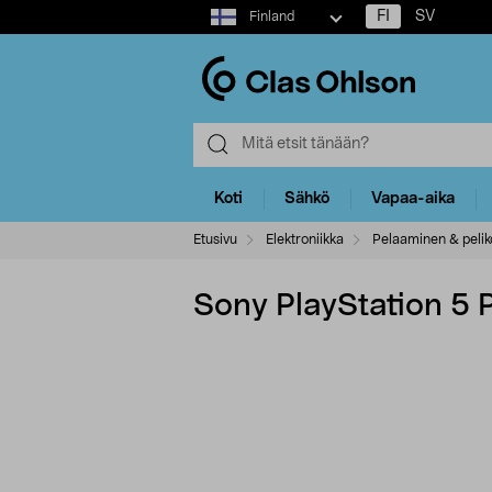
Select
FI
SV
Finland
market
Koti
Sähkö
Vapaa-aika
Etusivu
Elektroniikka
Pelaaminen & pelik
Sony PlayStation 5 P