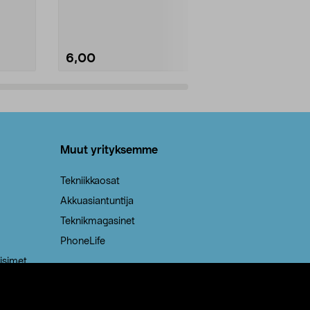
Kestävä, jopa 50 % suurempi ...
roskapussi u
Roskapussi, jo
6,00
2,00
Lisää ostoskoriin
Lisää
Muut yrityksemme
Tekniikkaosat
Akkuasiantuntija
Teknikmagasinet
PhoneLife
isimet