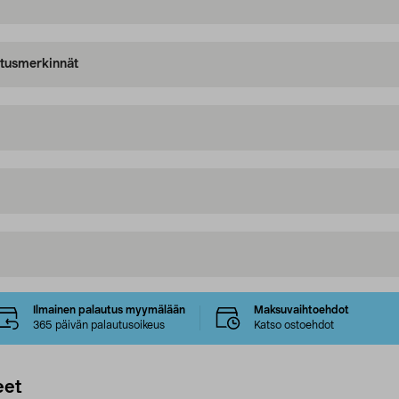
oitusmerkinnät
Ilmainen palautus myymälään
Maksuvaihtoehdot
365 päivän palautusoikeus
Katso ostoehdot
eet