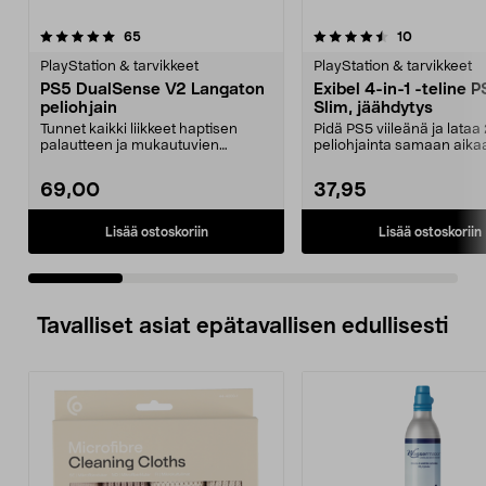
4.5 viidestä
arvostelut
4.5 viidestä
arvostelut
65
10
tähdestä
t
PlayStation & tarvikkeet
PlayStation & tarvikkeet
PS5 DualSense V2 Langaton
Exibel 4-in-1 -teline
peliohjain
Slim, jäähdytys
Tunnet kaikki liikkeet haptisen
Pidä PS5 viileänä ja lataa
palautteen ja mukautuvien
peliohjainta samaan aika
liipaisinpainikkeiden ...
Monitoiminen Exibel-tel...
69,00
37,95
Lisää ostoskoriin
Lisää ostoskoriin
Tavalliset asiat epätavallisen edullisesti