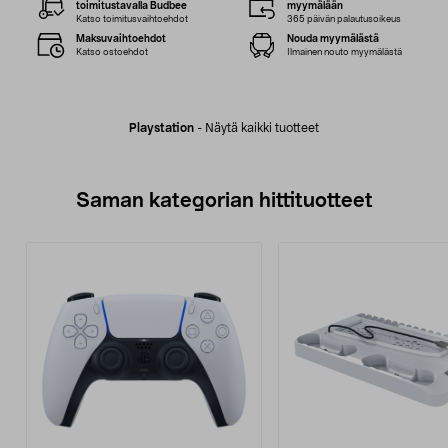
toimitustavalla Budbee
myymälään
Katso toimitusvaihtoehdot
365 päivän palautusoikeus
Maksuvaihtoehdot
Nouda myymälästä
Katso ostoehdot
Ilmainen nouto myymälästä
Playstation
-
Näytä kaikki tuotteet
Saman kategorian hittituotteet