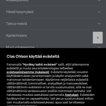
Asiakaspalvelu
Yleisiä kysymyksiä
Tietoa meistä
Ajankohtaista
Product
+
quantity
Muut yrityksemme
Clas Ohlson käyttää evästeitä
Etsi myymälä
Painamalla
”Hyväksy kaikki evästeet”
sallit, että tallennamme
evästeitä ja muuta seurantateknologiaa laitteellesi
SE
NO
FI
evästeselosteemme mukaisesti
. Evästeitä käytetään sivuston
käyttökokemuksen parantamiseen ja käytön analysointiin sekä
FI
SV
mainonnan kohdentamiseen. Käytämme neljänlaisia evästeitä:
välttämättömät, toiminnalliset, analyyttiset ja mainosevästeet.
Välttämättömiin evästeisiin ei tarvita suostumustasi, sillä ne ovat
välttämättömiä verkkosivuston sisällön toimimisen kannalta. Voit
halutessasi muuttaa asetuksiasi painamalla
Asetukset
. Evästeiden
hyväksyminen on vapaaehtoista. Voit perua suostumuksesi milloin
vain muuttamalla evästeasetuksiasi, apua saat tarvittaessa