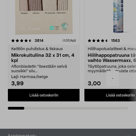
4.5viidestä
arvostelut
4.5viidestä
arvostelu
3814
1563
(1,00/kpl)
tähdestä
t
Keittiön puhdistus & tiskaus
Hiilihapotuslaitteet & mau
Mikrokuituliina 32 x 31 cm, 4
Hiilihappopatruuna tä
kpl
vaihto Wassermaxx, 6
Aftonbladetin "itsestään selvä
Täyttöpatruuna, joka ost
suosikki" siiv...
myymälästä – muista ott
patruuna mukaasi m...
Laji:
Harmaa/beige
-
3,99
3,00
Lisää ostoskoriin
Lisää ostoskoriin
Alatunniste