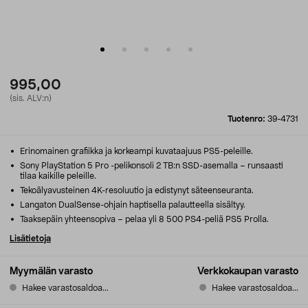
995,00
(sis. ALV:n)
Tuotenro:
39-4731
Erinomainen grafiikka ja korkeampi kuvataajuus PS5-peleille.
Sony PlayStation 5 Pro -pelikonsoli 2 TB:n SSD-asemalla – runsaasti
tilaa kaikille peleille.
Tekoälyavusteinen 4K-resoluutio ja edistynyt säteenseuranta.
Langaton DualSense-ohjain haptisella palautteella sisältyy.
Taaksepäin yhteensopiva – pelaa yli 8 500 PS4-peliä PS5 Prolla.
Lisätietoja
Myymälän varasto
Verkkokaupan varasto
Hakee varastosaldoa...
Hakee varastosaldoa...