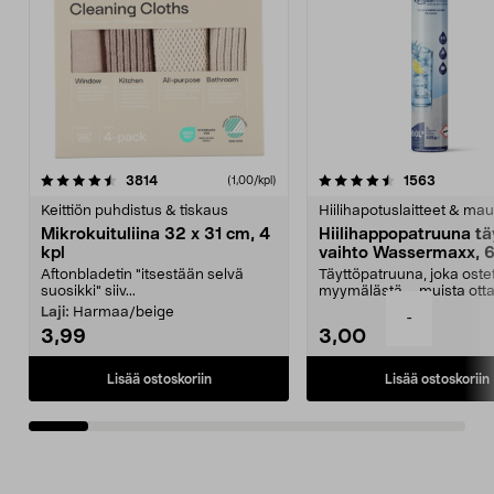
4.5viidestä
arvostelut
4.5viidestä
arvostelu
3814
1563
(1,00/kpl)
tähdestä
t
Keittiön puhdistus & tiskaus
Hiilihapotuslaitteet & mau
Mikrokuituliina 32 x 31 cm, 4
Hiilihappopatruuna tä
kpl
vaihto Wassermaxx, 6
Aftonbladetin "itsestään selvä
Täyttöpatruuna, joka ost
suosikki" siiv...
myymälästä – muista ott
patruuna mukaasi m...
Laji:
Harmaa/beige
-
3,99
3,00
Lisää ostoskoriin
Lisää ostoskoriin