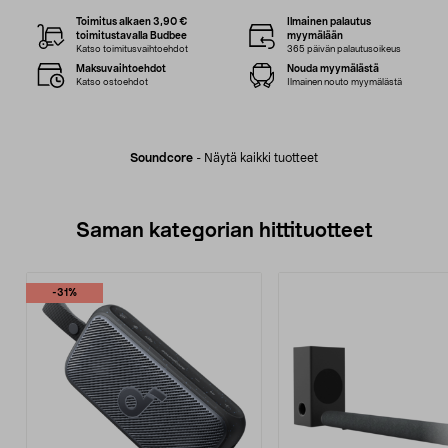
Toimitus alkaen 3,90 €
Ilmainen palautus
toimitustavalla Budbee
myymälään
Katso toimitusvaihtoehdot
365 päivän palautusoikeus
Maksuvaihtoehdot
Nouda myymälästä
Katso ostoehdot
Ilmainen nouto myymälästä
Soundcore
-
Näytä kaikki tuotteet
Saman kategorian hittituotteet
-31%