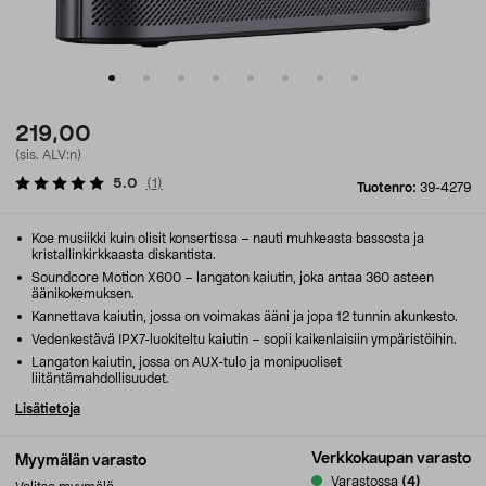
219,00
(sis. ALV:n)
5.0
(
1
)
Tuotenro:
39-4279
Koe musiikki kuin olisit konsertissa – nauti muhkeasta bassosta ja
kristallinkirkkaasta diskantista.
Soundcore Motion X600 – langaton kaiutin, joka antaa 360 asteen
äänikokemuksen.
Kannettava kaiutin, jossa on voimakas ääni ja jopa 12 tunnin akunkesto.
Vedenkestävä IPX7-luokiteltu kaiutin – sopii kaikenlaisiin ympäristöihin.
Langaton kaiutin, jossa on AUX-tulo ja monipuoliset
liitäntämahdollisuudet.
Lisätietoja
Verkkokaupan varasto
Myymälän varasto
Varastossa
(4)