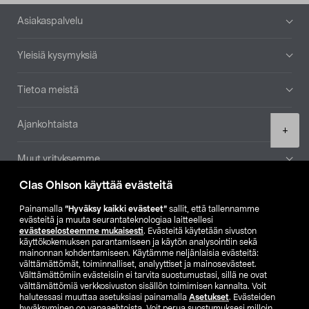
Alatunniste
Asiakaspalvelu
Yleisiä kysymyksiä
Tietoa meistä
Ajankohtaista
Product
+
quantity
Muut yrityksemme
Clas Ohlson käyttää evästeitä
Etsi myymälä
Painamalla
”Hyväksy kaikki evästeet”
sallit, että tallennamme
evästeitä ja muuta seurantateknologiaa laitteellesi
SE
NO
FI
evästeselosteemme mukaisesti
. Evästeitä käytetään sivuston
käyttökokemuksen parantamiseen ja käytön analysointiin sekä
FI
SV
mainonnan kohdentamiseen. Käytämme neljänlaisia evästeitä:
välttämättömät, toiminnalliset, analyyttiset ja mainosevästeet.
Välttämättömiin evästeisiin ei tarvita suostumustasi, sillä ne ovat
välttämättömiä verkkosivuston sisällön toimimisen kannalta. Voit
halutessasi muuttaa asetuksiasi painamalla
Asetukset
. Evästeiden
hyväksyminen on vapaaehtoista. Voit perua suostumuksesi milloin