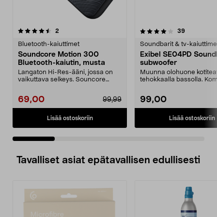
4.0 viidestä
arvostelut
4.0 viidestä
arvostelut
2
39
tähdestä
t
Bluetooth-kaiuttimet
Soundbarit & tv-kaiuttime
Soundcore Motion 300
Exibel SE04PD Soundb
Bluetooth-kaiutin, musta
subwoofer
Langaton Hi-Res-ääni, jossa on
Muunna olohuone kotiteat
vaikuttava selkeys. Souncore
tehokkaalla bassolla. Ko
Motion 300 – äänen m...
Exibel-soundbar –...
69,00
99,00
99,99
Lisää ostoskoriin
Lisää ostoskoriin
Tavalliset asiat epätavallisen edullisesti