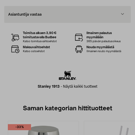
Asiantuntija vastaa
Toimitus alkaen 3,90 €
Ilmainen palautus
toimitustavalla Budbee
myymälään
Katso toimitusvaihtoehdot
365 päivän palautusoikeus
Maksuvaihtoehdot
Nouda myymälästä
Katso ostoehdot
Ilmainen nouto myymälästä
Stanley 1913
-
Näytä kaikki tuotteet
Saman kategorian hittituotteet
-33%