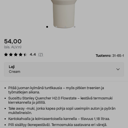
54,00
(sis. ALV:n)
4.4
(
7
)
Tuotenro:
31-65-1
Select
Laji
variant
Cream
Pitää juoman kylmänä tuntikausia – myös pitkien treenien ja
työmatkojen aikana.
Suosittu Stanley Quencher H2.0 Flowstate – kestävä termosmuki
kierrekannella ja pillillä.
Take away -muki, jonka kapea pohja sopii useimpiin auton ja pyörän
mukitelineisiin.
Kantokahvalla ja kolmiasentoisella kannella – tilavuus 1,18 litraa.
Pilli sisältyy (konepestävä). Termosmukia saatavana eri värejä.