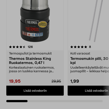
5.0 viidestä
arvostelut
4.5 viidestä
arvostelut
126
8
tähdestä
t
Termospullot ja termosmukit
Koti varaosat
Thermos Stainless King
Termosmukin pilli, 30
Ruokatermos, 0,47 l
kpl
Korkealaatuinen ruokatermos,
Uudelleenkäytettävät muov
jossa on lusikka kannessa ja
juomapillit – leikkaa helpo
eristetty tarjoiluasti...
sopivan pituisik...
19,95
1,99
29,95
Lisää ostoskoriin
Lisää ostoskoriin