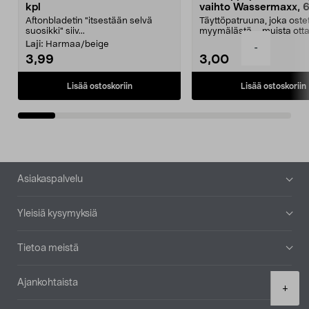
kpl
vaihto Wassermaxx, 6
Aftonbladetin "itsestään selvä
Täyttöpatruuna, joka ost
suosikki" siiv...
myymälästä – muista ott
patruuna mukaasi m...
Laji:
Harmaa/beige
-
3,99
3,00
Lisää ostoskoriin
Lisää ostoskoriin
Alatunniste
Asiakaspalvelu
Yleisiä kysymyksiä
Tietoa meistä
Ajankohtaista
Product
+
quantity