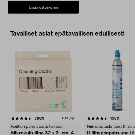
Lisää ostoskoriin
Tavalliset asiat epätavallisen edullisesti
4.5viidestä
arvostelut
4.5viidestä
arvostel
3809
1560
(1,00/kpl)
tähdestä
t
Keittiön puhdistus & tiskaus
Hiilihapotuslaitteet & mau
Mikrokuituliina 32 x 31 cm, 4
Hiilihappopatruuna tä