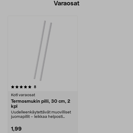
Varaosat
arvostelut
8
Koti varaosat
Termosmukin pilli, 30 cm, 2
kpl
Uudelleenkäytettävät muovilliset
juomapillit – leikkaa helposti
sopivan pituisik...
1,99