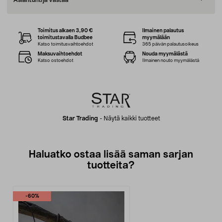
Asiantuntija vastaa
Toimitus alkaen 3,90 €
Ilmainen palautus
toimitustavalla Budbee
myymälään
Katso toimitusvaihtoehdot
365 päivän palautusoikeus
Maksuvaihtoehdot
Nouda myymälästä
Katso ostoehdot
Ilmainen nouto myymälästä
Star Trading
-
Näytä kaikki tuotteet
Haluatko ostaa lisää saman sarjan
tuotteita?
-60%