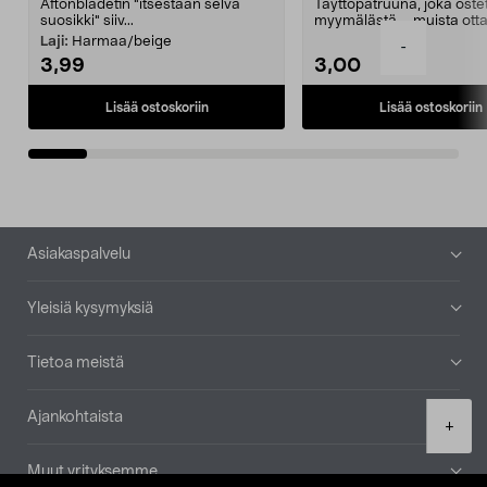
Aftonbladetin "itsestään selvä
Täyttöpatruuna, joka ost
suosikki" siiv...
myymälästä – muista ott
patruuna mukaasi m...
Laji:
Harmaa/beige
-
3,99
3,00
Lisää ostoskoriin
Lisää ostoskoriin
Alatunniste
Asiakaspalvelu
Yleisiä kysymyksiä
Tietoa meistä
Ajankohtaista
Product
+
quantity
Muut yrityksemme