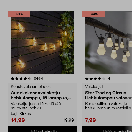
-25%
-60%
4.0 viidestä
arvostelut
4.5 viidestä
arvostelut
2464
4
tähdestä
t
Koristevalaisimet ulos
Valoketjut
Aurinkokennovaloketju
Star Trading Circus
hehkulamppu, 15 lamppua,
Hehkulamppu valosarj
7,2 m
10 LED
Valoketju, jossa 15 kestävää,
Koristeellinen valoketju
muovista, hehku...
hehkulampun muotoisilla
lampuilla – helppo kiinnittä
Laji:
Kirkas
14,99
7,99
19,99
Lisää ostoskoriin
Lisää ostoskoriin