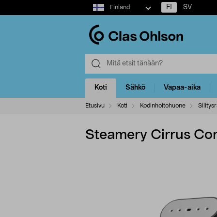
Select
FI
SV
Finland
market
Koti
Sähkö
Vapaa-aika
Etusivu
Koti
Kodinhoitohuone
Sility
Steamery Cirrus Cor