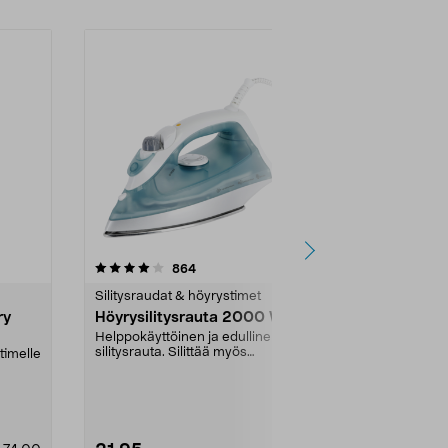
4.0 viidestä
arvostelut
4.5
864
6
tähdestä
tähdestä
Silitysraudat & höyrystimet
Silitysraudat
ry
Höyrysilitysrauta 2000 W
Philips Pien
vaatehöyry
Helppokäyttöinen ja edullinen
silitysrauta. Silittää myös
timelle
Testivoittaja!
pystytasossa – helppo ...
höyrystin matko
STH5010/7...