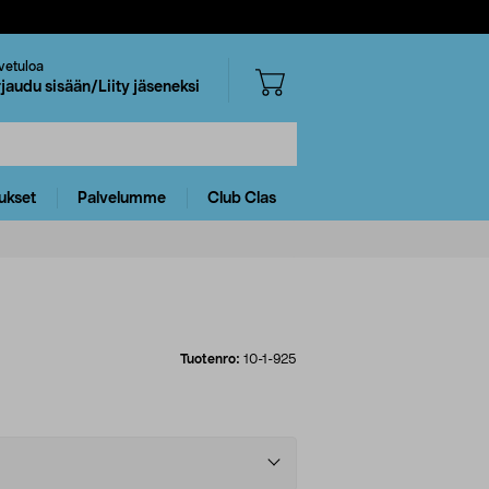
vetuloa
rjaudu sisään/Liity jäseneksi
ukset
Palvelumme
Club Clas
Tuotenro:
10-1-925