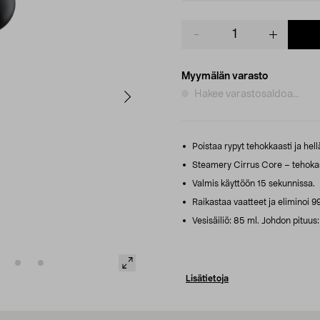
Product
quantity
Myymälän varasto
Hakee varastosaldoa...
Poistaa rypyt tehokkaasti ja hell
Steamery Cirrus Core – tehokas
Valmis käyttöön 15 sekunnissa.
Raikastaa vaatteet ja eliminoi 99
Vesisäiliö: 85 ml. Johdon pituus:
Lisätietoja