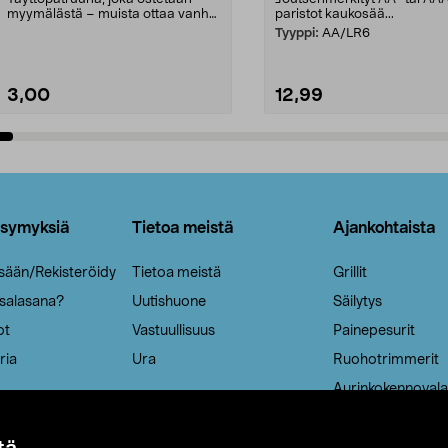
myymälästä – muista ottaa vanha
paristot kaukosää...
patruuna mukaasi m...
Tyyppi:
AA/LR6
3,00
12,99
Lisää ostoskoriin
Lisää ostoskoriin
ysymyksiä
Tietoa meistä
Ajankohtaista
isään/Rekisteröidy
Tietoa meistä
Grillit
 salasana?
Uutishuone
Säilytys
ot
Vastuullisuus
Painepesurit
ria
Ura
Ruohotrimmerit
Aurinkokennovala