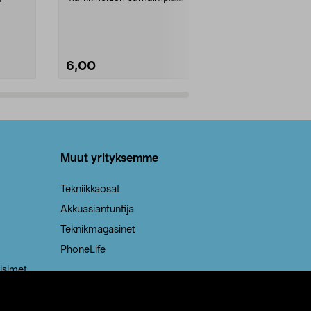
Kestävä, jopa 50 % suurempi ...
roskapussi u
Roskapussi, jo
6,00
2,00
Lisää ostoskoriin
Lisää
Muut yrityksemme
Tekniikkaosat
Akkuasiantuntija
Teknikmagasinet
PhoneLife
isimet