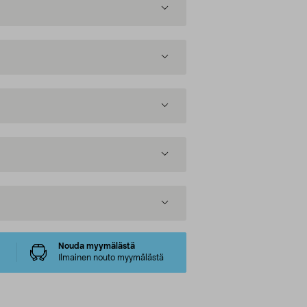
Nouda myymälästä
Ilmainen nouto myymälästä