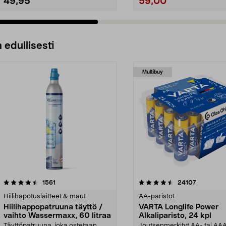
49,95
59,00
 edullisesti
Multibuy
4.5viidestä
arvostelut
4.5viidestä
arvostelut
1561
24107
tähdestä
Hiilihapotuslaitteet & maut
AA-paristot
Hiilihappopatruuna täyttö /
VARTA Longlife Power
vaihto Wassermaxx, 60 litraa
Alkaliparisto, 24 kpl
Täyttöpatruuna, joka ostetaan
Joutsenmerkityt AA- tai AA