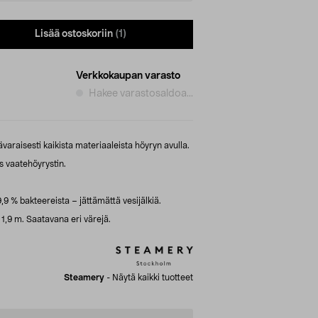
Lisää ostoskoriin
(1)
Verkkokaupan varasto
Hakee varastosaldoa...
ävaraisesti kaikista materiaaleista höyryn avulla.
 vaatehöyrystin.
,9 % bakteereista – jättämättä vesijälkiä.
 1,9 m. Saatavana eri värejä.
Steamery
-
Näytä kaikki tuotteet