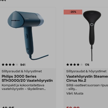
-20%
4.0 viidestä
arvostelut
4.0 viidestä
arvostelut
941
174
tähdestä
Silitysraudat & höyrystimet
Silitysraudat & höyrystimet
Philips 3000 Series
Vaatehöyrystin Steame
STH3000/20 Vaatehöyrystin
Cirrus No.2
Kompakti ja kokoontaitettava
Silitä vaatteet suoraan ripus
vaatehöyrystin – täydellinen
- sility...
matkoilla. Philips 300...
Väri:
Musta