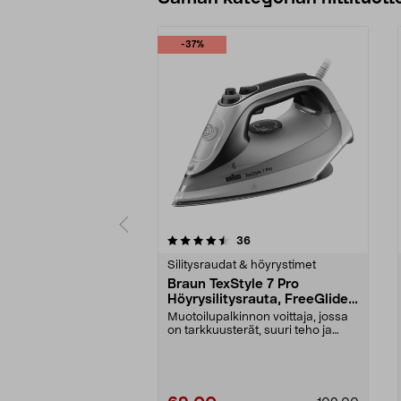
-37%
5 viidestä
4.0 viidestä
arvostelut
36
tähdestä
tähdestä
Silitysraudat & höyrystimet
Braun TexStyle 7 Pro
Höyrysilitysrauta, FreeGlide
3D
Muotoilupalkinnon voittaja, jossa
on tarkkuusterät, suuri teho ja
tehokas höyry....