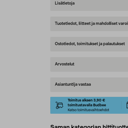
Lisätietoja
Tuotetiedot, liitteet ja mahdolliset var
Ostotiedot, toimitukset ja palautukset
Arvostelut
Asiantuntija vastaa
Toimitus alkaen 3,90 €
toimitustavalla Budbee
Katso toimitusvaihtoehdot
Saman kategorian hittituott