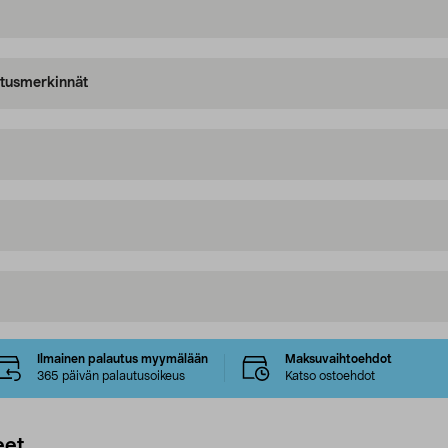
oitusmerkinnät
Ilmainen palautus myymälään
Maksuvaihtoehdot
365 päivän palautusoikeus
Katso ostoehdot
eet