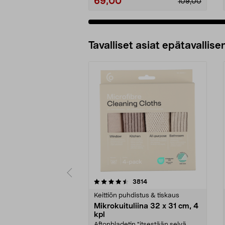
69,00
109,00
Tavalliset asiat epätavallisen
5viidestä
4.5viidestä
arvostelut
3814
tähdestä
tähdestä
Keittiön puhdistus & tiskaus
Mikrokuituliina 32 x 31 cm, 4
kpl
Aftonbladetin "itsestään selvä