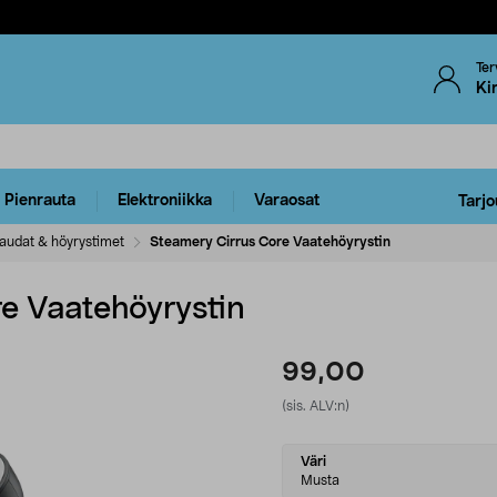
Ter
Ki
Pienrauta
Elektroniikka
Varaosat
Tarjo
sraudat & höyrystimet
Steamery Cirrus Core Vaatehöyrystin
e Vaatehöyrystin
99,00
(sis. ALV:n)
Select
Väri
variant
Musta