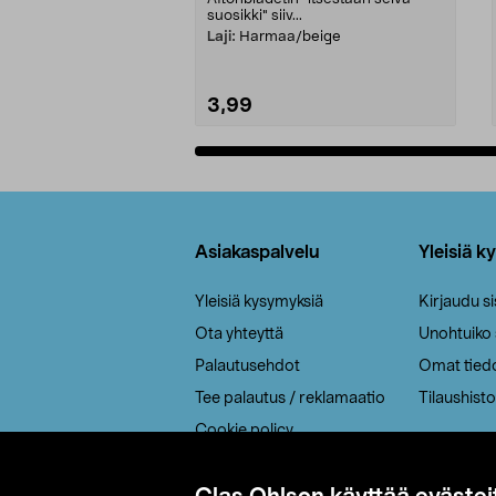
suosikki" siiv...
Laji:
Harmaa/beige
3,99
Lisää ostoskoriin
Alatunniste
Asiakaspalvelu
Yleisiä k
Yleisiä kysymyksiä
Kirjaudu s
Ota yhteyttä
Unohtuiko
Palautusehdot
Omat tied
Tee palautus / reklamaatio
Tilaushisto
Cookie policy
Toimitustavat
Saavutettavuus