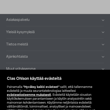
Alatunniste
Asiakaspalvelu
Yleisiä kysymyksiä
Tietoa meistä
Ajankohtaista
Muut yrityksemme
Clas Ohlson käyttää evästeitä
Etsi myymälä
Painamalla
”Hyväksy kaikki evästeet”
sallit, että tallennamme
evästeitä ja muuta seurantateknologiaa laitteellesi
SE
NO
FI
evästeselosteemme mukaisesti
. Evästeitä käytetään sivuston
käyttökokemuksen parantamiseen ja käytön analysointiin sekä
FI
SV
mainonnan kohdentamiseen. Käytämme neljänlaisia evästeitä:
välttämättömät, toiminnalliset, analyyttiset ja mainosevästeet.