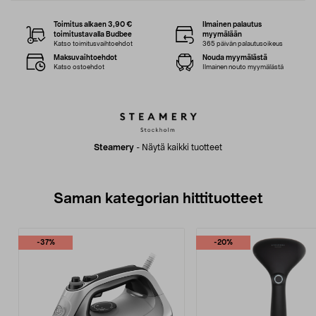
Toimitus alkaen 3,90 €
Ilmainen palautus
toimitustavalla Budbee
myymälään
Katso toimitusvaihtoehdot
365 päivän palautusoikeus
Maksuvaihtoehdot
Nouda myymälästä
Katso ostoehdot
Ilmainen nouto myymälästä
Steamery
-
Näytä kaikki tuotteet
Saman kategorian hittituotteet
-37%
-20%