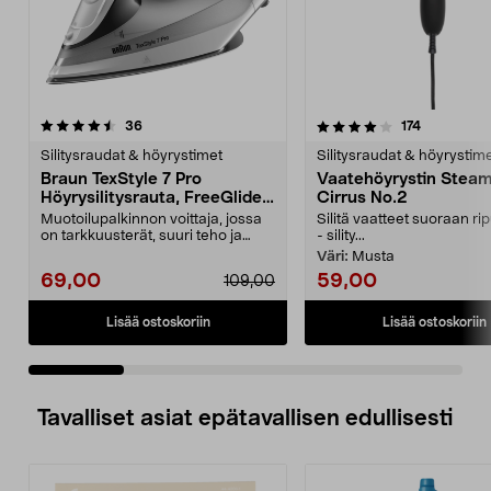
4.0 viidestä
arvostelut
4.0 viidestä
arvostelut
36
174
tähdestä
t
Silitysraudat & höyrystimet
Silitysraudat & höyrystim
Braun TexStyle 7 Pro
Vaatehöyrystin Stea
Höyrysilitysrauta, FreeGlide
Cirrus No.2
3D
Muotoilupalkinnon voittaja, jossa
Silitä vaatteet suoraan ri
on tarkkuusterät, suuri teho ja
- sility...
tehokas höyry....
Väri:
Musta
69,00
59,00
109,00
Lisää ostoskoriin
Lisää ostoskoriin
Tavalliset asiat epätavallisen edullisesti