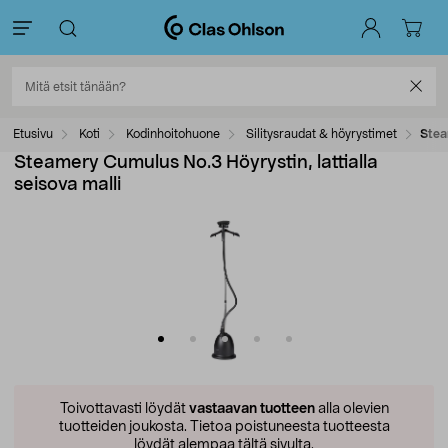
Etusivu
Koti
Kodinhoitohuone
Silitysraudat & höyrystimet
Stea
Steamery Cumulus No.3 Höyrystin, lattialla
seisova malli
Toivottavasti löydät
vastaavan tuotteen
alla olevien
tuotteiden joukosta.
Tietoa poistuneesta tuotteesta
löydät alempaa tältä sivulta.