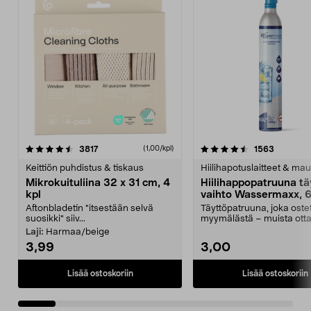
4.5viidestä
arvostelut
4.5viidestä
arvostelu
3817
1563
(1,00/kpl)
tähdestä
t
Keittiön puhdistus & tiskaus
Hiilihapotuslaitteet & mau
Mikrokuituliina 32 x 31 cm, 4
Hiilihappopatruuna tä
kpl
vaihto Wassermaxx, 6
Aftonbladetin "itsestään selvä
Täyttöpatruuna, joka ost
suosikki" siiv...
myymälästä – muista ott
patruuna mukaasi m...
Laji:
Harmaa/beige
3,99
3,00
Lisää ostoskoriin
Lisää ostoskoriin