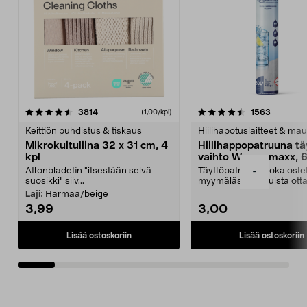
4.5viidestä
arvostelut
4.5viidestä
arvostelu
3814
1563
(1,00/kpl)
tähdestä
t
Keittiön puhdistus & tiskaus
Hiilihapotuslaitteet & mau
Mikrokuituliina 32 x 31 cm, 4
Hiilihappopatruuna tä
kpl
vaihto Wassermaxx, 6
Aftonbladetin "itsestään selvä
Täyttöpatruuna, joka ost
-
suosikki" siiv...
myymälästä – muista ott
patruuna mukaasi m...
Laji:
Harmaa/beige
3,99
3,00
Lisää ostoskoriin
Lisää ostoskoriin