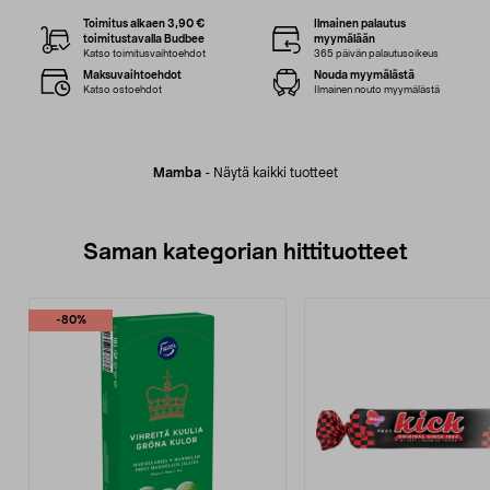
Toimitus alkaen 3,90 €
Ilmainen palautus
toimitustavalla Budbee
myymälään
Katso toimitusvaihtoehdot
365 päivän palautusoikeus
Maksuvaihtoehdot
Nouda myymälästä
Katso ostoehdot
Ilmainen nouto myymälästä
Mamba
-
Näytä kaikki tuotteet
Saman kategorian hittituotteet
-80%