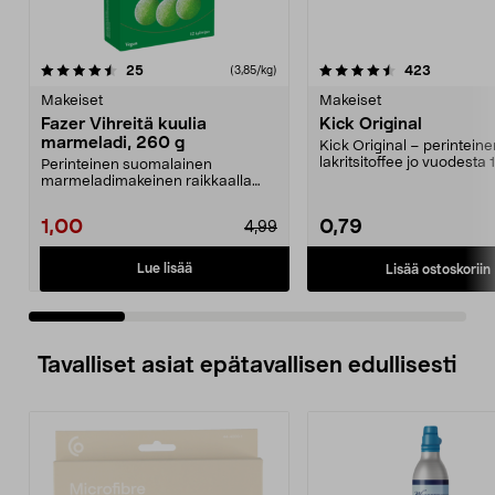
4.5 viidestä
arvostelut
4.5 viidestä
arvostelut
25
423
(3,85/kg)
tähdestä
t
Makeiset
Makeiset
Fazer Vihreitä kuulia
Kick Original
marmeladi, 260 g
Kick Original – perinteine
lakritsitoffee jo vuodesta 
Perinteinen suomalainen
Helppo pitää mukana...
marmeladimakeinen raikkaalla
päärynänmaulla. Fazer Vihre...
1,00
0,79
4,99
Lue lisää
Lisää ostoskoriin
Tavalliset asiat epätavallisen edullisesti