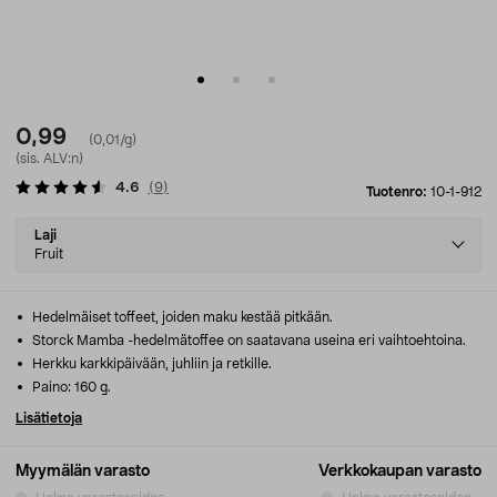
0,99
(0,01/g)
(sis. ALV:n)
4.6
(
9
)
Tuotenro:
10-1-912
Select
Laji
variant
Fruit
Hedelmäiset toffeet, joiden maku kestää pitkään.
Storck Mamba -hedelmätoffee on saatavana useina eri vaihtoehtoina.
Herkku karkkipäivään, juhliin ja retkille.
Paino: 160 g.
Lisätietoja
Myymälän varasto
Verkkokaupan varasto