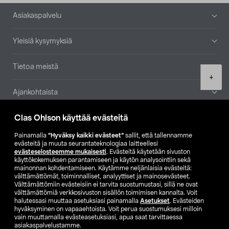
Alatunniste
Asiakaspalvelu
Yleisiä kysymyksiä
Tietoa meistä
Product
+
quantity
Ajankohtaista
Clas Ohlson käyttää evästeitä
Muut yrityksemme
Painamalla
”Hyväksy kaikki evästeet”
sallit, että tallennamme
Etsi myymälä
evästeitä ja muuta seurantateknologiaa laitteellesi
evästeselosteemme mukaisesti
. Evästeitä käytetään sivuston
käyttökokemuksen parantamiseen ja käytön analysointiin sekä
mainonnan kohdentamiseen. Käytämme neljänlaisia evästeitä:
SE
NO
FI
välttämättömät, toiminnalliset, analyyttiset ja mainosevästeet.
Välttämättömiin evästeisiin ei tarvita suostumustasi, sillä ne ovat
FI
SV
välttämättömiä verkkosivuston sisällön toimimisen kannalta. Voit
halutessasi muuttaa asetuksiasi painamalla
Asetukset
. Evästeiden
hyväksyminen on vapaaehtoista. Voit perua suostumuksesi milloin
vain muuttamalla evästeasetuksiasi, apua saat tarvittaessa
asiakaspalvelustamme.