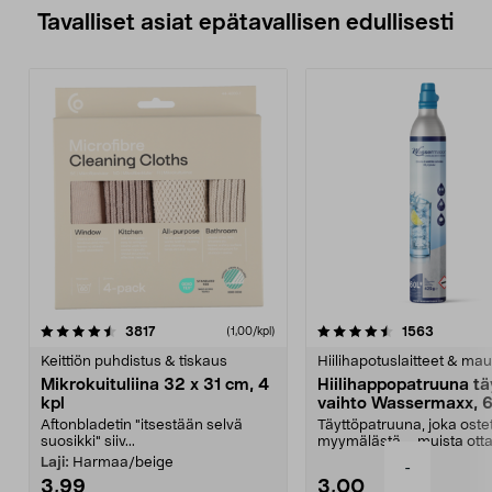
Tavalliset asiat epätavallisen edullisesti
4.5viidestä
arvostelut
4.5viidestä
arvostelu
3817
1563
(1,00/kpl)
tähdestä
t
Keittiön puhdistus & tiskaus
Hiilihapotuslaitteet & mau
Mikrokuituliina 32 x 31 cm, 4
Hiilihappopatruuna tä
kpl
vaihto Wassermaxx, 6
Aftonbladetin "itsestään selvä
Täyttöpatruuna, joka ost
suosikki" siiv...
myymälästä – muista ott
patruuna mukaasi m...
Laji:
Harmaa/beige
-
3,99
3,00