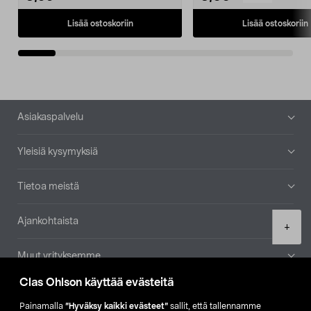
Lisää ostoskoriin
Lisää ostoskoriin
Alatunniste
Asiakaspalvelu
Yleisiä kysymyksiä
Tietoa meistä
Ajankohtaista
Product
+
quantity
Muut yrityksemme
Clas Ohlson käyttää evästeitä
Etsi myymälä
Painamalla
”Hyväksy kaikki evästeet”
sallit, että tallennamme