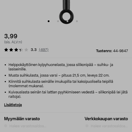
3,99
(sis. ALV:n)
3.3
(
497
)
Tuotenro:
44-9847
Helppokäyttöinen kylpyhuonelasta, jossa silikonipää – suihku- ja
lasiseinille.
Musta suihkulasta, jossa varsi – pituus 21,5 cm, leveys 22 cm.
Kiinnitä suihkulasta seinälle imukupilla tai kaksipuolisella teipillä
(molemmat mukana).
Kuivauslasta seinän tai lattian pyyhkimiseen vedestä – silikonipää (ei jätä
raitoja).
Lisätietoja
Myymälän varasto
Verkkokaupan varasto
Hakee varastosaldoa...
Hakee varastosaldoa...