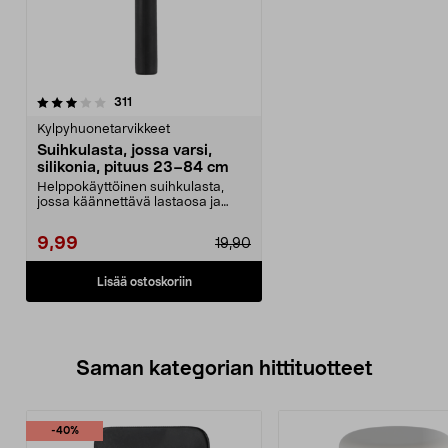
arvostelut
311
Kylpyhuonetarvikkeet
Suihkulasta, jossa varsi,
silikonia, pituus 23–84 cm
Helppokäyttöinen suihkulasta,
jossa käännettävä lastaosa ja
silikonipää. Suihkul...
9,99
19,90
Lisää ostoskoriin
Saman kategorian hittituotteet
-40%