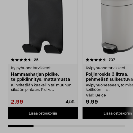
4.5 viidestä
arvostelut
3.5 viidestä
arvostelut
25
707
tähdestä
t
Kylpyhuonetarvikkeet
Kylpyhuonetarvikkeet
Hammasharjan pidike,
Poljinroskis 3 litraa,
teippikiinnitys, mattamusta
pehmeästi sulkeutuva
Kiinnitetään kaakeliin tai muuhun
Kylpyhuoneeseen, toimist
sileään pintaan. Pidike
keittiöön – s...
perinteiselle hammasha...
Väri:
Beige
2,99
9,99
4,99
Lisää ostoskoriin
Lisää ostoskoriin