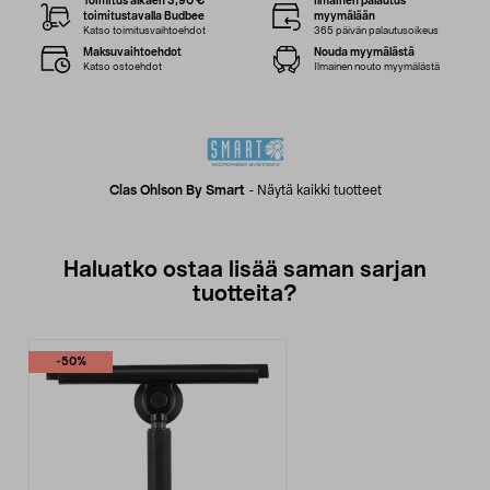
Toimitus alkaen 3,90 €
Ilmainen palautus
toimitustavalla Budbee
myymälään
Katso toimitusvaihtoehdot
365 päivän palautusoikeus
Maksuvaihtoehdot
Nouda myymälästä
Katso ostoehdot
Ilmainen nouto myymälästä
Clas Ohlson By Smart
-
Näytä kaikki tuotteet
Haluatko ostaa lisää saman sarjan
tuotteita?
-50%