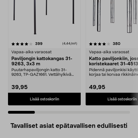
4.0 viidestä
arvostelut
5.0 viidestä
arvostelu
399
380
(4,44/m²)
tähdestä
t
Vapaa-aika varaosat
Vapaa-aika varaosat
Paviljongin kattokangas 31-
Katto paviljonkiin, jos
9263, 3x3 m
koristekaaret 31-451
Puutarhapaviljongin katto 31-
Pidennä paviljonkisi käytt
9263, TP-GAZ1661. Vettähylkivä
korjaa tai korvaa rikkinäin
polyesteriä. Huom! ...
Puutarhap...
39,95
49,95
Lisää ostoskoriin
Lisää ostoskoriin
Tavalliset asiat epätavallisen edullisesti