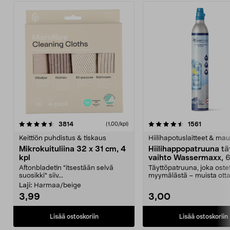
4.5viidestä
arvostelut
4.5viidestä
arvostelu
3814
1561
(1,00/kpl)
tähdestä
t
Keittiön puhdistus & tiskaus
Hiilihapotuslaitteet & mau
Mikrokuituliina 32 x 31 cm, 4
Hiilihappopatruuna tä
kpl
vaihto Wassermaxx, 6
Aftonbladetin "itsestään selvä
Täyttöpatruuna, joka ost
suosikki" siiv...
myymälästä – muista ott
patruuna mukaasi m...
Laji:
Harmaa/beige
3,99
3,00
Lisää ostoskoriin
Lisää ostoskoriin