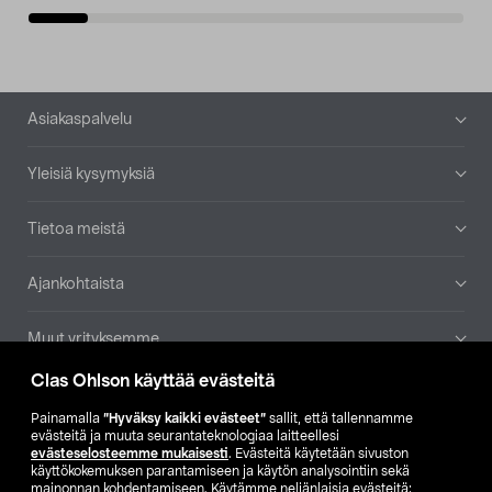
Alatunniste
Asiakaspalvelu
Yleisiä kysymyksiä
Tietoa meistä
Ajankohtaista
Muut yrityksemme
Clas Ohlson käyttää evästeitä
Etsi myymälä
Painamalla
”Hyväksy kaikki evästeet”
sallit, että tallennamme
evästeitä ja muuta seurantateknologiaa laitteellesi
SE
NO
FI
evästeselosteemme mukaisesti
. Evästeitä käytetään sivuston
käyttökokemuksen parantamiseen ja käytön analysointiin sekä
FI
SV
mainonnan kohdentamiseen. Käytämme neljänlaisia evästeitä: