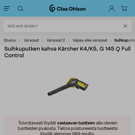
Etusivu
Varaosat
Varaosat 2
Vapaa-aika varaosat
Suihkuputke
Suihkuputken kahva Kärcher K4/K5, G 145 Q Full
Control
Toivottavasti löydät
vastaavan tuotteen
alla olevien
tuotteiden joukosta.
Tietoa poistuneesta tuotteesta
löydät alempaa tältä sivulta.