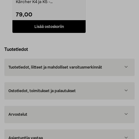
Kärcher K4 ja K5 -
painepesureihin, Power Cont...
79,00
Lisää ostoskoriin
Tuotetiedot
Tuotetiedot, liitteet ja mahdolliset varoitusmerkinnät
Ostotiedot, toimitukset ja palautukset
Arvostelut
Asiantuntija vastaa