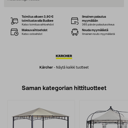
Toimitus alkaen 3,90 €
Ilmainen palautus
toimitustavalla Budbee
myymälään
Katso toimitusvaihtoehdot
365 päivän palautusoikeus
Maksuvaihtoehdot
Nouda myymälästä
Katso ostoehdot
Ilmainen nouto myymälästä
Kärcher
-
Näytä kaikki tuotteet
Saman kategorian hittituotteet