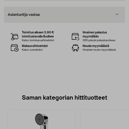
Asiantuntija vastaa
Toimitus alkaen 3,90 €
Ilmainen palautus
toimitustavalla Budbee
myymälään
Katso toimitusvaihtoehdot
365 päivän palautusoikeus
Maksuvaihtoehdot
Nouda myymälästä
Katso ostoehdot
Ilmainen nouto myymälästä
Saman kategorian hittituotteet