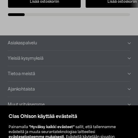
Lisää ostoskoriin
Lisää ostoskoriin
Alatunniste
Asiakaspalvelu
Yleisiä kysymyksiä
Tietoa meistä
Ajankohtaista
Muut yrityksemme
Clas Ohlson käyttää evästeitä
Etsi myymälä
Painamalla
”Hyväksy kaikki evästeet”
sallit, että tallennamme
evästeitä ja muuta seurantateknologiaa laitteellesi
SE
NO
FI
evästeselosteemme mukaisesti
. Evästeitä käytetään sivuston