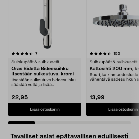
4.5 viidestä
arvostelut
4.0 viidestä
arvostelut
7
152
tähdestä
t
Suihkupäät & suihkusetit
Suihkupäät & suihkusetit
Oras Bidetta Bideesuihku
Kattosihti 200 mm, k
itsestään sulkeutuva, kromi
Suuri, kalkinmuodostusta
vähentävä sadesuihkun si
Itsestään sulkeutuva bideesuihku
halkaisijaltaan 200 mm, jo
säästää vettä ja lisää
turvallisuutta. Oras Bid...
22,95
13,99
Lisää ostoskoriin
Lisää ostoskoriin
Tavalliset asiat epätavallisen edullisesti