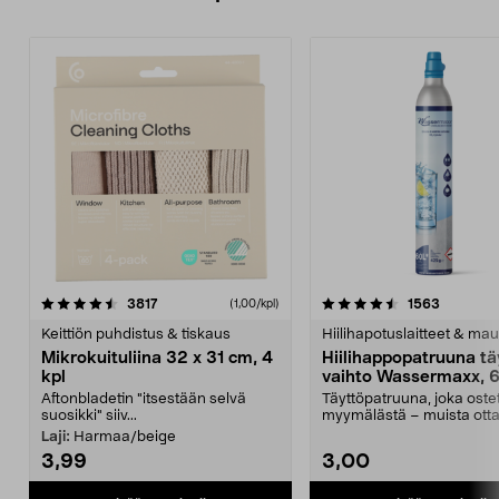
4.5viidestä
arvostelut
4.5viidestä
arvostelu
3817
1563
(1,00/kpl)
tähdestä
t
Keittiön puhdistus & tiskaus
Hiilihapotuslaitteet & mau
Mikrokuituliina 32 x 31 cm, 4
Hiilihappopatruuna tä
kpl
vaihto Wassermaxx, 6
Aftonbladetin "itsestään selvä
Täyttöpatruuna, joka ost
suosikki" siiv...
myymälästä – muista ott
patruuna mukaasi m...
Laji:
Harmaa/beige
3,99
3,00