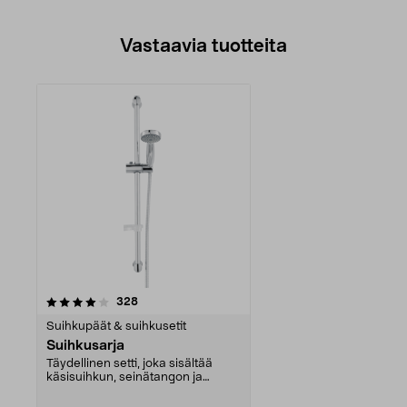
Vastaavia tuotteita
arvostelut
328
Suihkupäät & suihkusetit
Suihkusarja
Täydellinen setti, joka sisältää
käsisuihkun, seinätangon ja
letkun. Säädettävä ...