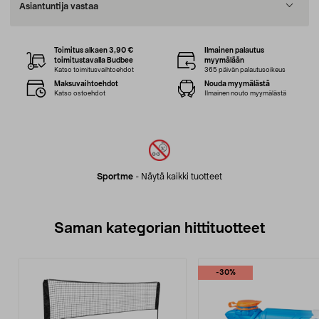
Asiantuntija vastaa
Toimitus alkaen 3,90 €
Ilmainen palautus
toimitustavalla Budbee
myymälään
Katso toimitusvaihtoehdot
365 päivän palautusoikeus
Maksuvaihtoehdot
Nouda myymälästä
Katso ostoehdot
Ilmainen nouto myymälästä
Sportme
-
Näytä kaikki tuotteet
Saman kategorian hittituotteet
-30%