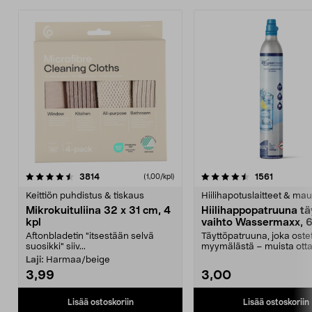
4.5viidestä
arvostelut
4.5viidestä
arvostelu
3814
1561
(1,00/kpl)
tähdestä
t
Keittiön puhdistus & tiskaus
Hiilihapotuslaitteet & mau
Mikrokuituliina 32 x 31 cm, 4
Hiilihappopatruuna tä
kpl
vaihto Wassermaxx, 6
Aftonbladetin "itsestään selvä
Täyttöpatruuna, joka ost
suosikki" siiv...
myymälästä – muista ott
patruuna mukaasi m...
Laji:
Harmaa/beige
3,99
3,00
Lisää ostoskoriin
Lisää ostoskoriin