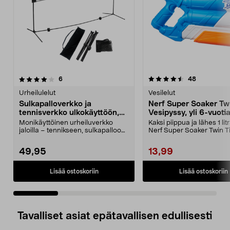
4.5 viidestä
arvostelut
4.0 viidestä
arvostelut
6
48
tähdestä
t
Urheilulelut
Vesilelut
Sulkapalloverkko ja
Nerf Super Soaker Tw
tennisverkko ulkokäyttöön,
Vesipyssy, yli 6-vuotia
siirrettävä
Monikäyttöinen urheiluverkko
Kaksi piippua ja lähes 1 litr
jaloilla – tennikseen, sulkapalloon,
Nerf Super Soaker Twin T
jalkatenniksee...
vesipyssy,...
49,95
13,99
Lisää ostoskoriin
Lisää ostoskoriin
Tavalliset asiat epätavallisen edullisesti