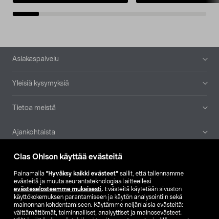
Alatunniste
Asiakaspalvelu
Yleisiä kysymyksiä
Tietoa meistä
Ajankohtaista
Clas Ohlson käyttää evästeitä
Muut yrityksemme
Painamalla
”Hyväksy kaikki evästeet”
sallit, että tallennamme
Etsi myymälä
evästeitä ja muuta seurantateknologiaa laitteellesi
evästeselosteemme mukaisesti
. Evästeitä käytetään sivuston
käyttökokemuksen parantamiseen ja käytön analysointiin sekä
mainonnan kohdentamiseen. Käytämme neljänlaisia evästeitä:
SE
NO
FI
välttämättömät, toiminnalliset, analyyttiset ja mainosevästeet.