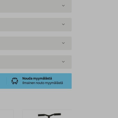
Nouda myymälästä
Ilmainen nouto myymälästä