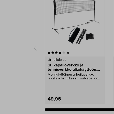
0 viidestä
5.0 viidestä
arvostelut
6
tähdestä
tähdestä
Urheilulelut
Sulkapalloverkko ja
tennisverkko ulkokäyttöön,
siirrettävä
Monikäyttöinen urheiluverkko
jaloilla – tennikseen, sulkapalloon,
jalkatenniksee...
49,95