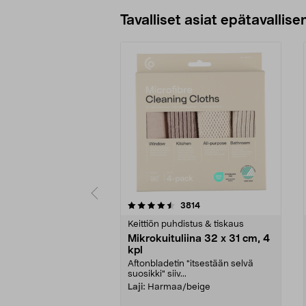
Tavalliset asiat epätavallisen
5viidestä
4.5viidestä
arvostelut
3814
tähdestä
tähdestä
Keittiön puhdistus & tiskaus
Mikrokuituliina 32 x 31 cm, 4
kpl
Aftonbladetin "itsestään selvä
suosikki" siiv...
Laji:
Harmaa/beige