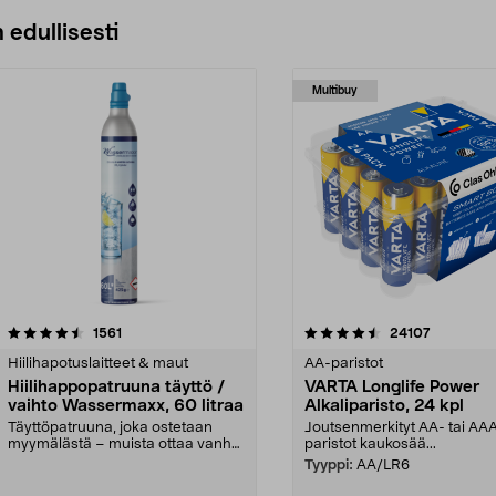
 edullisesti
Multibuy
4.5viidestä
arvostelut
4.5viidestä
arvostelut
1561
24107
tähdestä
Hiilihapotuslaitteet & maut
AA-paristot
Hiilihappopatruuna täyttö /
VARTA Longlife Power
vaihto Wassermaxx, 60 litraa
Alkaliparisto, 24 kpl
Täyttöpatruuna, joka ostetaan
Joutsenmerkityt AA- tai AA
myymälästä – muista ottaa vanha
paristot kaukosää...
patruuna mukaasi m...
Tyyppi:
AA/LR6