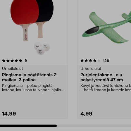
4.0 viidestä
arvostelut
4.5 viidestä
arvostelut
9
128
tähdestä
Urheilulelut
Urheilulelut
Pingismaila pöytätennis 2
Purjelentokone Lelu
mailaa, 3 palloa
polystyreeniä 47 cm
Pingismaila – pelaa pingistä
Kevyt ja kestävä lentokone l
kotona, koulussa tai vapaa-ajalla.
– heitä ilmaan ja katsele k
Pingissetti sisä...
liitoa. Pur...
14,99
4,99