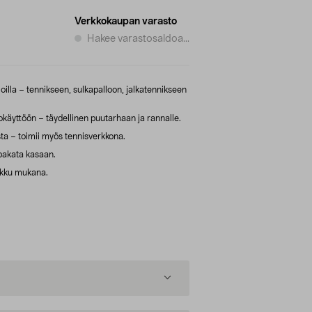
Verkkokaupan varasto
Hakee varastosaldoa...
oilla – tennikseen, sulkapalloon, jalkatennikseen
käyttöön – täydellinen puutarhaan ja rannalle.
sta – toimii myös tennisverkkona.
pakata kasaan.
ukku mukana.