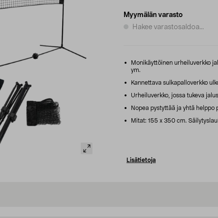
Myymälän varasto
Hakee varastosaldoa...
Monikäyttöinen urheiluverkko jal
ym.
Kannettava sulkapalloverkko ulko
Urheiluverkko, jossa tukeva jalu
Nopea pystyttää ja yhtä helppo 
Mitat: 155 x 350 cm. Säilytysla
Lisätietoja