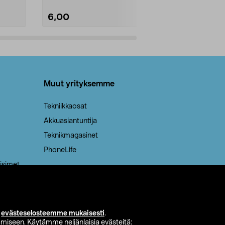
6,00
2,00
Lisää ostoskoriin
Lisää
Muut yrityksemme
Tekniikkaosat
Akkuasiantuntija
Teknikmagasinet
PhoneLife
isimet
i
evästeselosteemme mukaisesti
.
miseen. Käytämme neljänlaisia evästeitä: