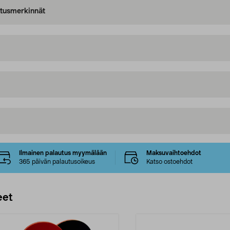
oitusmerkinnät
Ilmainen palautus myymälään
Maksuvaihtoehdot
365 päivän palautusoikeus
Katso ostoehdot
eet