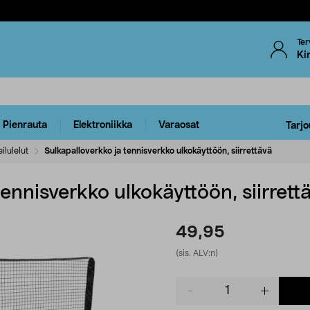
Ter
Ki
Pienrauta
Elektroniikka
Varaosat
Tarjo
ilulelut
Sulkapalloverkko ja tennisverkko ulkokäyttöön, siirrettävä
ennisverkko ulkokäyttöön, siirrett
49,95
(sis. ALV:n)
Product
quantity