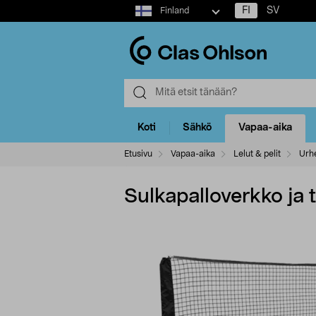
Select
FI
SV
Finland
market
Koti
Sähkö
Vapaa-aika
Etusivu
Vapaa-aika
Lelut & pelit
Urhe
Sulkapalloverkko ja t