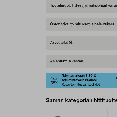
Tuotetiedot, liitteet ja mahdolliset var
Ostotiedot, toimitukset ja palautukset
Arvostelut
(6)
Asiantuntija vastaa
Toimitus alkaen 3,90 €
toimitustavalla Budbee
Katso toimitusvaihtoehdot
Saman kategorian hittituott