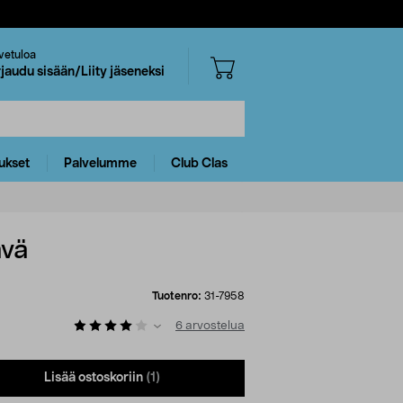
vetuloa
rjaudu sisään/Liity jäseneksi
ukset
Palvelumme
Club Clas
ävä
Tuotenro:
31-7958
6
arvostelua
Lisää ostoskoriin
(1)