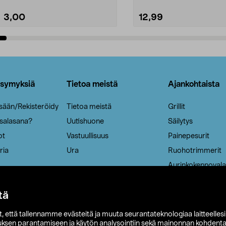
3,00
12,99
Lisää ostoskoriin
Lisää ostoskoriin
ysymyksiä
Tietoa meistä
Ajankohtaista
isään/Rekisteröidy
Tietoa meistä
Grillit
 salasana?
Uutishuone
Säilytys
ot
Vastuullisuus
Painepesurit
ria
Ura
Ruohotrimmerit
Aurinkokennovala
tä
it, että tallennamme evästeitä ja muuta seurantateknologiaa laitteelles
uksen parantamiseen ja käytön analysointiin sekä mainonnan kohdenta