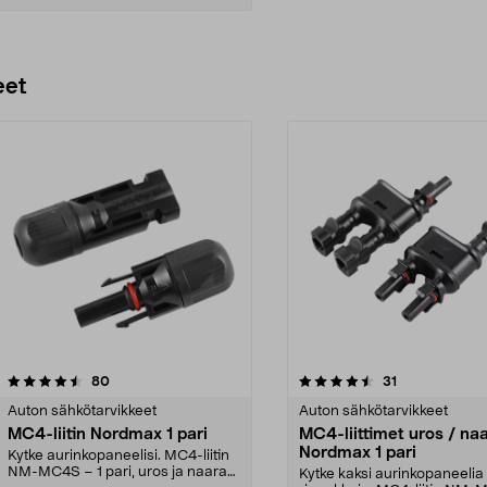
Lisää ostoskoriin
eet
4.5 viidestä
arvostelut
5.0 viidestä
arvostelut
80
31
tähdestä
Auton sähkötarvikkeet
Auton sähkötarvikkeet
MC4-liitin Nordmax 1 pari
MC4-liittimet uros / na
Nordmax 1 pari
Kytke aurinkopaneelisi. MC4-liitin
NM-MC4S – 1 pari, uros ja naaras.
Kytke kaksi aurinkopaneelia