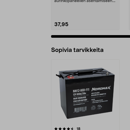
aurinkopaneelien asentamiseen.
Täydellinen asennussarja, jos...
37,95
Sopivia tarvikkeita
5viidestä
arvostelut
18