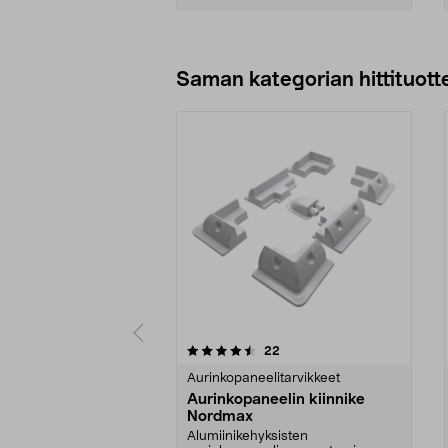
Lisää ostoskoriin
Saman kategorian hittituott
5 viidestä
4.5 viidestä
arvostelut
22
tähdestä
tähdestä
Aurinkopaneelitarvikkeet
Aurinkopaneelin kiinnike
Nordmax
Alumiinikehyksisten