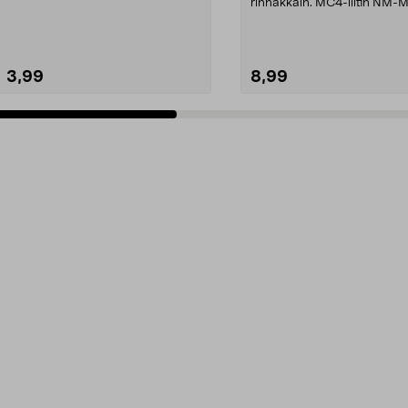
Liitin sopi...
rinnakkain. MC4-liitin NM-
pakkauksessa 2 liit...
3,99
8,99