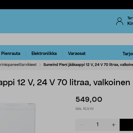
Ter
Ki
Pienrauta
Elektroniikka
Varaosat
Tarjo
rinkopaneelitarvikkeet
Sunwind Pieni jääkaappi 12 V, 24 V 70 litraa, valkoin
pi 12 V, 24 V 70 litraa, valkoinen
549,00
(sis. ALV:n)
Product
quantity