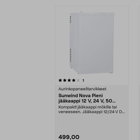
0viidestä
3.5viidestä
arvostelut
1
tähdestä
tähdestä
Aurinkopaneelitarvikkeet
Sunwind Nova Pieni
jääkaappi 12 V, 24 V, 50
litraa, valkoinen
Kompakti jääkaappi mökille tai
veneeseen. Jääkaappi 12/24 V DC
– off-grid-asennu...
499,00