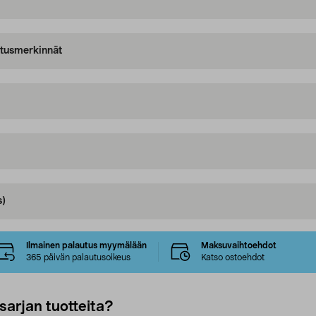
oitusmerkinnät
s)
Ilmainen palautus myymälään
Maksuvaihtoehdot
365 päivän palautusoikeus
Katso ostoehdot
sarjan tuotteita?