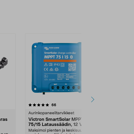
4.5 viidestä
arvostelut
5.0
66
3
tähdestä
tähdestä
Aurinkopaneelitarvikkeet
Aurinkopaneel
aras
Victron SmartSolar MPPT
MC4-kontakt
75/15 Lataussäädin, 12 V /
aurinkokenn
24 V
V DC
Maksimoi pienten ja keskisuurtan
Suojaa aurin