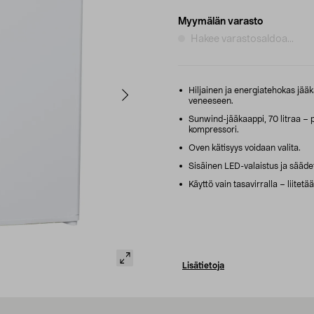
Myymälän varasto
Hakee varastosaldoa...
Hiljainen ja energiatehokas jääk
veneeseen.
Sunwind-jääkaappi, 70 litraa – 
kompressori.
Oven kätisyys voidaan valita.
Sisäinen LED-valaistus ja säädett
Käyttö vain tasavirralla – liitet
Lisätietoja