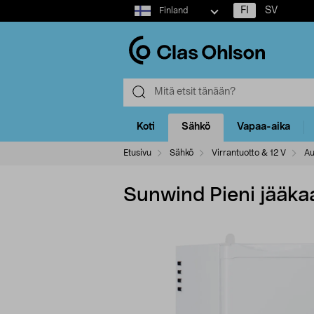
Select
FI
SV
Finland
market
Koti
Sähkö
Vapaa-aika
Etusivu
Sähkö
Virrantuotto & 12 V
Au
Sunwind Pieni jääkaap