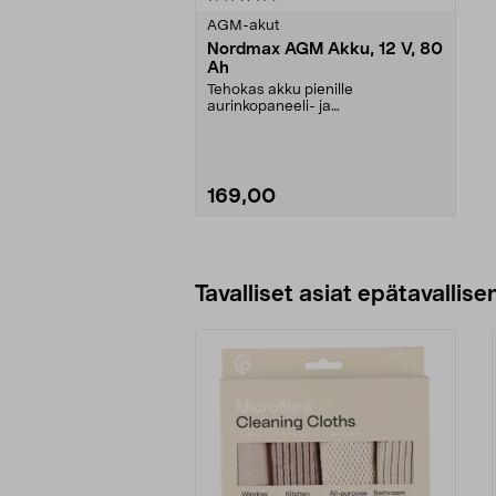
tähdestä
AGM-akut
Nordmax AGM Akku, 12 V, 80
Ah
Tehokas akku pienille
aurinkopaneeli- ja
tuulivoimalaitteistoille. AGM-akku
on s...
169,00
Lisää ostoskoriin
Tavalliset asiat epätavallisen