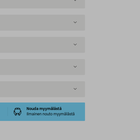
Nouda myymälästä
Ilmainen nouto myymälästä