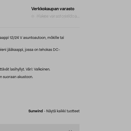
Verkkokaupan varasto
Hakee varastosaldoa...
aappi 12/24 V asuntoautoon, mökille tai
pieni jääkaappi, jossa on tehokas DC-
ävät lasihyllyt. Väri: Valkoinen.
ään suoraan akustoon.
Sunwind
-
Näytä kaikki tuotteet