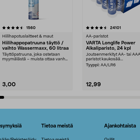
4.5viidestä
arvostelut
4.5viidestä
arvostelut
1560
24101
tähdestä
Hiilihapotuslaitteet & maut
AA-paristot
Hiilihappopatruuna täyttö /
VARTA Longlife Power
vaihto Wassermaxx, 60 litraa
Alkaliparisto, 24 kpl
Täyttöpatruuna, joka ostetaan
Joutsenmerkityt AA- tai AA
myymälästä – muista ottaa vanha
paristot kaukosää...
patruuna mukaasi m...
Tyyppi:
AA/LR6
3,00
12,99
Lisää ostoskoriin
Lisää ostoskoriin
ysymyksiä
Tietoa meistä
Ajankohtaista
isään/Rekisteröidy
Tietoa meistä
Grillit