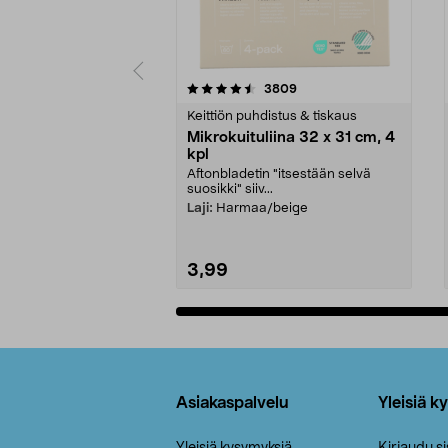
5viidestä
4.5viidestä
arvostelut
3809
tähdestä
tähdestä
Keittiön puhdistus & tiskaus
Mikrokuituliina 32 x 31 cm, 4
kpl
Aftonbladetin "itsestään selvä
suosikki" siiv...
Laji:
Harmaa/beige
3,99
Lisää ostoskoriin
Alatunniste
Asiakaspalvelu
Yleisiä k
Yleisiä kysymyksiä
Kirjaudu s