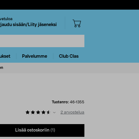
vetuloa
rjaudu sisään/Liity jäseneksi
ukset
Palvelumme
Club Clas
en
Tuotenro:
46-1355
2
arvostelua
Lisää ostoskoriin
(1)