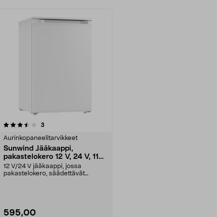
arvostelut
3
Aurinkopaneelitarvikkeet
Sunwind Jääkaappi,
pakastelokero 12 V, 24 V, 116
l, valkoinen
12 V/24 V jääkaappi, jossa
pakastelokero, säädettävät
hyllytasot ja ovilokerot. ...
595,00