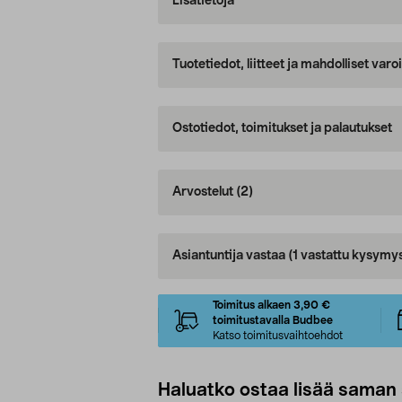
Lisätietoja
Tuotetiedot, liitteet ja mahdolliset var
Ostotiedot, toimitukset ja palautukset
Arvostelut
(2)
Asiantuntija vastaa
(1 vastattu kysymy
Toimitus alkaen 3,90 €
toimitustavalla Budbee
Katso toimitusvaihtoehdot
Haluatko ostaa lisää saman 