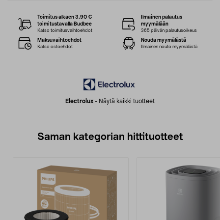
Toimitus alkaen 3,90 €
Ilmainen palautus
toimitustavalla Budbee
myymälään
Katso toimitusvaihtoehdot
365 päivän palautusoikeus
Maksuvaihtoehdot
Nouda myymälästä
Katso ostoehdot
Ilmainen nouto myymälästä
Electrolux
-
Näytä kaikki tuotteet
Saman kategorian hittituotteet