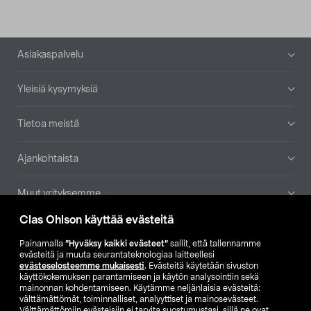
Alatunniste
Asiakaspalvelu
Yleisiä kysymyksiä
Tietoa meistä
Ajankohtaista
Muut yrityksemme
Clas Ohlson käyttää evästeitä
Etsi myymälä
Painamalla
”Hyväksy kaikki evästeet”
sallit, että tallennamme
evästeitä ja muuta seurantateknologiaa laitteellesi
SE
NO
FI
evästeselosteemme mukaisesti
. Evästeitä käytetään sivuston
käyttökokemuksen parantamiseen ja käytön analysointiin sekä
FI
SV
mainonnan kohdentamiseen. Käytämme neljänlaisia evästeitä:
välttämättömät, toiminnalliset, analyyttiset ja mainosevästeet.
Välttämättömiin evästeisiin ei tarvita suostumustasi, sillä ne ovat