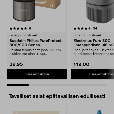
4.5 viidestä
arvostelut
5.0 viidestä
arvostelut
6
94
tähdestä
t
Ilmanpuhdistimet
Ilmanpuhdistimet
Suodatin Philips PureProtect
Electrolux Pure 300
800/900 Series
Ilmanpuhdistin, 46 m
Ilmanpuhdistimeen,
Poistaa tehokkaasti jopa 99,97 %
Pieni ja tehokas – levittää
FY0900/30
hiukkasista aina 0,003
puhdistetun ilman tasaise
mikrometrin kokoon asti....
huoneeseen. Electr...
39,95
149,00
Lisää ostoskoriin
Lisää ostoskoriin
Tavalliset asiat epätavallisen edullisesti