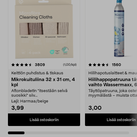
4.5viidestä
arvostelut
4.5viidestä
arvostel
3809
1560
(1,00/kpl)
tähdestä
t
Keittiön puhdistus & tiskaus
Hiilihapotuslaitteet & mau
Mikrokuituliina 32 x 31 cm, 4
Hiilihappopatruuna tä
kpl
vaihto Wassermaxx, 6
Aftonbladetin "itsestään selvä
Täyttöpatruuna, joka ost
suosikki" siiv...
myymälästä – muista ott
patruuna mukaasi m...
Laji:
Harmaa/beige
3,99
3,00
Lisää ostoskoriin
Lisää ostoskoriin