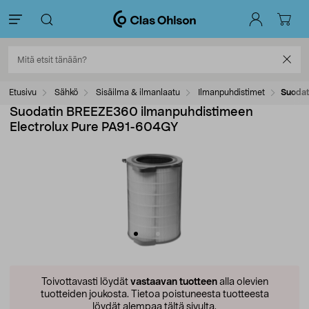
Etusivu
Sähkö
Sisäilma & ilmanlaatu
Ilmanpuhdistimet
Suodat
Suodatin BREEZE360 ilmanpuhdistimeen
Electrolux Pure PA91-604GY
Toivottavasti löydät
vastaavan tuotteen
alla olevien
tuotteiden joukosta.
Tietoa poistuneesta tuotteesta
löydät alempaa tältä sivulta.