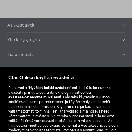
Alatunniste
Asiakaspalvelu
Yleisiä kysymyksiä
Tietoa meistä
Ajankohtaista
Clas Ohlson käyttää evästeitä
Muut yrityksemme
Painamalla
”Hyväksy kaikki evästeet”
sallit, että tallennamme
evästeitä ja muuta seurantateknologiaa laitteellesi
evästeselosteemme mukaisesti
. Evästeitä käytetään sivuston
Etsi myymälä
käyttökokemuksen parantamiseen ja käytön analysointiin sekä
mainonnan kohdentamiseen. Käytämme neljänlaisia evästeitä:
välttämättömät, toiminnalliset, analyyttiset ja mainosevästeet.
SE
NO
FI
Välttämättömiin evästeisiin ei tarvita suostumustasi, sillä ne ovat
välttämättömiä verkkosivuston sisällön toimimisen kannalta. Voit
FI
SV
halutessasi muuttaa asetuksiasi painamalla
Asetukset
. Evästeiden
hyväksyminen on vapaaehtoista. Voit perua suostumuksesi milloin