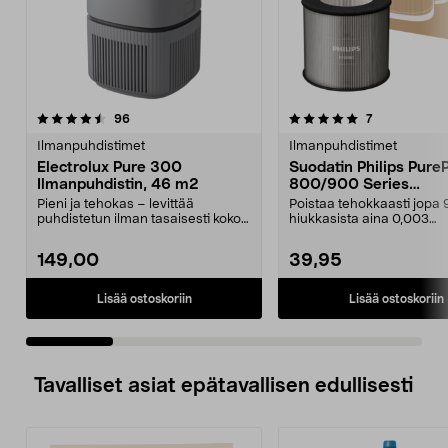
5.0 viidestä
arvostelut
4.5 viidestä
arvostelut
96
7
tähdestä
t
Ilmanpuhdistimet
Ilmanpuhdistimet
Electrolux Pure 300
Suodatin Philips Pure
Ilmanpuhdistin, 46 m2
800/900 Series
Ilmanpuhdistimeen,
Pieni ja tehokas – levittää
Poistaa tehokkaasti jopa 
FY0900/30
puhdistetun ilman tasaisesti koko
hiukkasista aina 0,003
huoneeseen. Electr...
mikrometrin kokoon asti....
149,00
39,95
Lisää ostoskoriin
Lisää ostoskoriin
Tavalliset asiat epätavallisen edullisesti