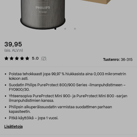
39,95
(sis. ALV:n)
5.0
(
7
)
Tuotenro:
36-315
Poistaa tehokkaasti jopa 99,97 % hiukkasista aina 0,003 mikrometrin
kokoon asti.
Suodatin Philips PureProtect 800/900 Series -ilmanpuhdistimeen –
FY0900/30.
Yhteensopiva PureProtect Mini 900- ja PureProtect Mini 800 -sarjan
ilmanpuhdistimien kanssa.
Philipsin alkuperäissuodatin varmistaa suodattimen parhaan
kapasiteetin.
Pitkä käyttöikä – jopa 1 vuosi.
Lisätietoja