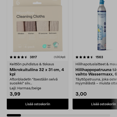
4.5viidestä
arvostelut
4.5viidestä
arvostelu
3817
1563
(1,00/kpl)
tähdestä
t
Keittiön puhdistus & tiskaus
Hiilihapotuslaitteet & mau
Mikrokuituliina 32 x 31 cm, 4
Hiilihappopatruuna tä
kpl
vaihto Wassermaxx, 6
Aftonbladetin "itsestään selvä
Täyttöpatruuna, joka ost
suosikki" siiv...
myymälästä – muista ott
patruuna mukaasi m...
Laji:
Harmaa/beige
3,99
3,00
Lisää ostoskoriin
Lisää ostoskoriin