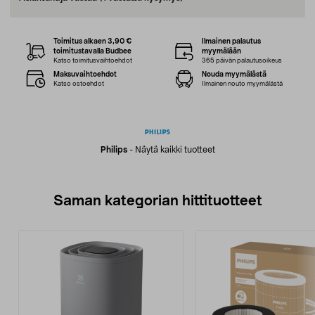
Toimitus alkaen 3,90 €
Ilmainen palautus
toimitustavalla Budbee
myymälään
Katso toimitusvaihtoehdot
365 päivän palautusoikeus
Maksuvaihtoehdot
Nouda myymälästä
Katso ostoehdot
Ilmainen nouto myymälästä
Philips
-
Näytä kaikki tuotteet
Saman kategorian hittituotteet