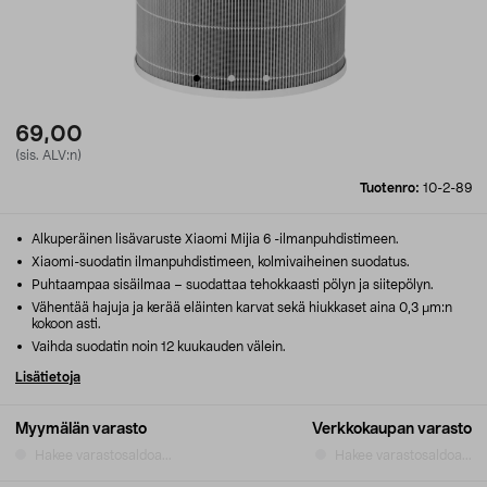
69,00
(sis. ALV:n)
Tuotenro:
10-2-89
Alkuperäinen lisävaruste Xiaomi Mijia 6 -ilmanpuhdistimeen.
Xiaomi-suodatin ilmanpuhdistimeen, kolmivaiheinen suodatus.
Puhtaampaa sisäilmaa – suodattaa tehokkaasti pölyn ja siitepölyn.
Vähentää hajuja ja kerää eläinten karvat sekä hiukkaset aina 0,3 μm:n
kokoon asti.
Vaihda suodatin noin 12 kuukauden välein.
Lisätietoja
Myymälän varasto
Verkkokaupan varasto
Hakee varastosaldoa...
Hakee varastosaldoa...