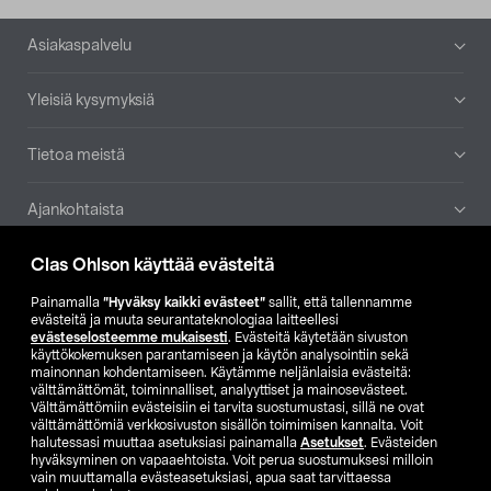
Alatunniste
Asiakaspalvelu
Yleisiä kysymyksiä
Tietoa meistä
Ajankohtaista
Clas Ohlson käyttää evästeitä
Muut yrityksemme
Painamalla
”Hyväksy kaikki evästeet”
sallit, että tallennamme
Etsi myymälä
evästeitä ja muuta seurantateknologiaa laitteellesi
evästeselosteemme mukaisesti
. Evästeitä käytetään sivuston
käyttökokemuksen parantamiseen ja käytön analysointiin sekä
mainonnan kohdentamiseen. Käytämme neljänlaisia evästeitä:
SE
NO
FI
välttämättömät, toiminnalliset, analyyttiset ja mainosevästeet.
Välttämättömiin evästeisiin ei tarvita suostumustasi, sillä ne ovat
FI
SV
välttämättömiä verkkosivuston sisällön toimimisen kannalta. Voit
halutessasi muuttaa asetuksiasi painamalla
Asetukset
. Evästeiden
hyväksyminen on vapaaehtoista. Voit perua suostumuksesi milloin
vain muuttamalla evästeasetuksiasi, apua saat tarvittaessa