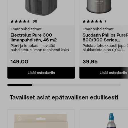
5.0 viidestä
arvostelut
4.5 viidestä
arvostelut
96
7
tähdestä
t
Ilmanpuhdistimet
Ilmanpuhdistimet
Electrolux Pure 300
Suodatin Philips Pure
Ilmanpuhdistin, 46 m2
800/900 Series
Ilmanpuhdistimeen,
Pieni ja tehokas – levittää
Poistaa tehokkaasti jopa 
FY0900/30
puhdistetun ilman tasaisesti koko
hiukkasista aina 0,003
huoneeseen. Electr...
mikrometrin kokoon asti....
149,00
39,95
Lisää ostoskoriin
Lisää ostoskoriin
Tavalliset asiat epätavallisen edullisesti