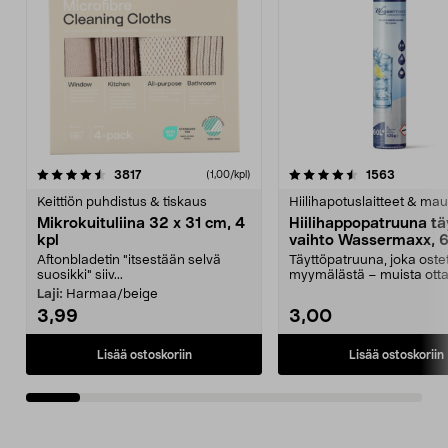
4.5viidestä
arvostelut
4.5viidestä
arvostelu
3817
1563
(1,00/kpl)
tähdestä
t
Keittiön puhdistus & tiskaus
Hiilihapotuslaitteet & mau
Mikrokuituliina 32 x 31 cm, 4
Hiilihappopatruuna tä
kpl
vaihto Wassermaxx, 6
Aftonbladetin "itsestään selvä
Täyttöpatruuna, joka ost
suosikki" siiv...
myymälästä – muista ott
patruuna mukaasi m...
Laji:
Harmaa/beige
3,99
3,00
Lisää ostoskoriin
Lisää ostoskoriin