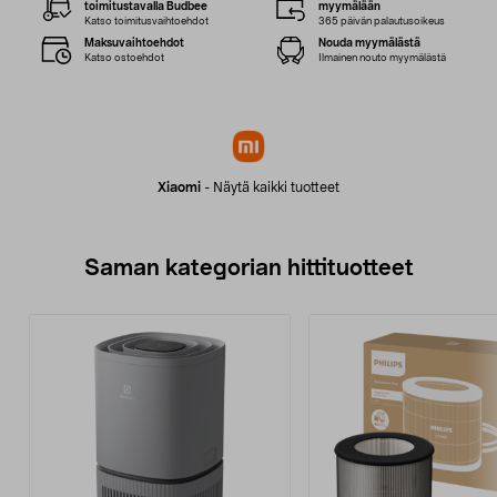
toimitustavalla Budbee
myymälään
Katso toimitusvaihtoehdot
365 päivän palautusoikeus
Maksuvaihtoehdot
Nouda myymälästä
Katso ostoehdot
Ilmainen nouto myymälästä
Xiaomi
-
Näytä kaikki tuotteet
Saman kategorian hittituotteet