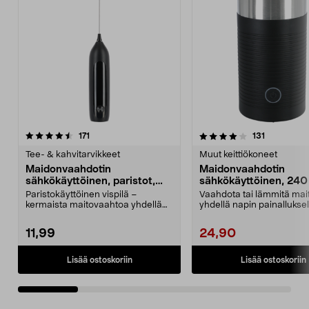
4.0 viidestä
arvostelut
4.5 viidestä
arvostelut
171
131
tähdestä
t
Tee- & kahvitarvikkeet
Muut keittiökoneet
Maidonvaahdotin
Maidonvaahdotin
sähkökäyttöinen, paristot,
sähkökäyttöinen, 240
musta
musta
Paristokäyttöinen vispilä –
Vaahdota tai lämmitä mai
kermaista maitovaahtoa yhdellä
yhdellä napin painalluksel
napin painalluksella....
Maidonvaahdotin – kannu.
11,99
24,90
Lisää ostoskoriin
Lisää ostoskoriin