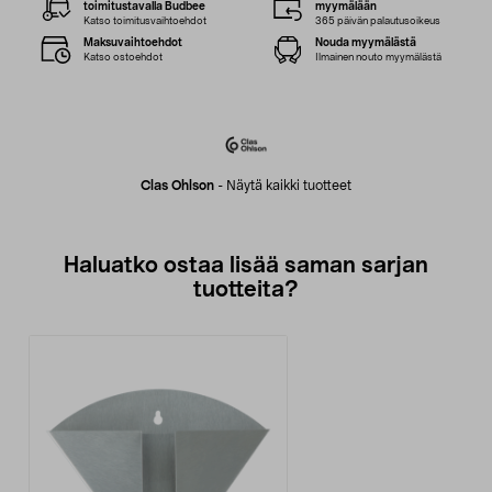
toimitustavalla Budbee
myymälään
Katso toimitusvaihtoehdot
365 päivän palautusoikeus
Maksuvaihtoehdot
Nouda myymälästä
Katso ostoehdot
Ilmainen nouto myymälästä
Clas Ohlson
-
Näytä kaikki tuotteet
Haluatko ostaa lisää saman sarjan
tuotteita?