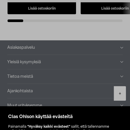
Lisää ostoskoriin
Lisää ostoskoriin
Alatunniste
Asiakaspalvelu
Yleisiä kysymyksiä
Tietoa meistä
Ajankohtaista
Product
+
quantity
Muut yrityksemme
Clas Ohlson käyttää evästeitä
Etsi myymälä
Painamalla
”Hyväksy kaikki evästeet”
sallit, että tallennamme