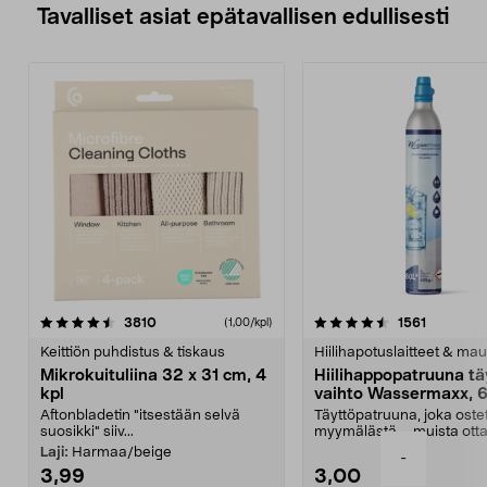
Tavalliset asiat epätavallisen edullisesti
4.5viidestä
arvostelut
4.5viidestä
arvostelu
3810
1561
(1,00/kpl)
tähdestä
t
Keittiön puhdistus & tiskaus
Hiilihapotuslaitteet & mau
Mikrokuituliina 32 x 31 cm, 4
Hiilihappopatruuna tä
kpl
vaihto Wassermaxx, 6
Aftonbladetin "itsestään selvä
Täyttöpatruuna, joka ost
suosikki" siiv...
myymälästä – muista ott
patruuna mukaasi m...
Laji:
Harmaa/beige
-
3,99
3,00