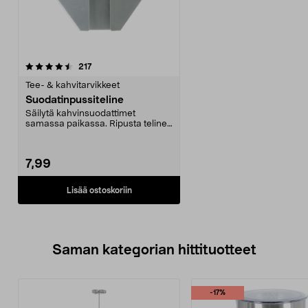
arvostelut
217
Tee- & kahvitarvikkeet
Suodatinpussiteline
Säilytä kahvinsuodattimet
samassa paikassa. Ripusta teline
seinälle tai kaapin o...
7,99
Lisää ostoskoriin
Saman kategorian hittituotteet
-17%