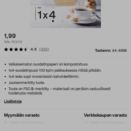
1,99
(sis. ALV:n)
4.5
(
435
)
Tuotenro:
44-4698
Valkaisematon suodatinpaperi on kompostoituva.
1x4-suodatinpussi 100 kpl:n pakkauksessa riittää pitkään.
1x4-koko sopii monenlaisiin kahvinkeittimiin.
Joutsenmerkitty tuote.
Tuote on FSC®-merkitty – materiaali on peräisin vastuullisesti
hoidetusta metsästä.
Lisätietoja
Myymälän varasto
Verkkokaupan varasto
Hakee varastosaldoa...
Hakee varastosaldoa...