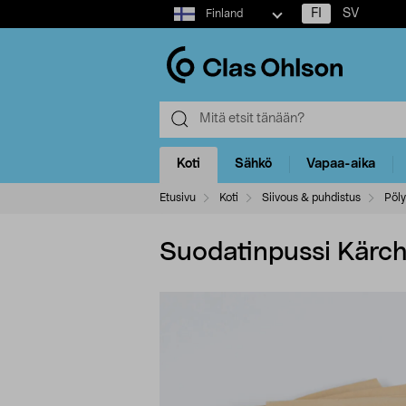
Select
FI
SV
Finland
market
Koti
Sähkö
Vapaa-aika
Etusivu
Koti
Siivous & puhdistus
Pöly
Suodatinpussi Kärch