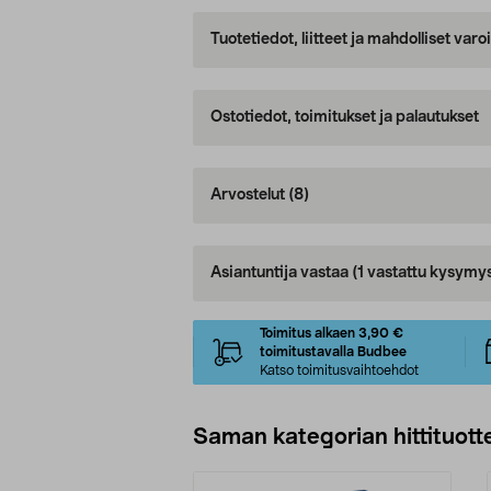
Tuotetiedot, liitteet ja mahdolliset var
Ostotiedot, toimitukset ja palautukset
Arvostelut
(8)
Asiantuntija vastaa
(1 vastattu kysymy
Toimitus alkaen 3,90 €
toimitustavalla Budbee
Katso toimitusvaihtoehdot
Saman kategorian hittituott