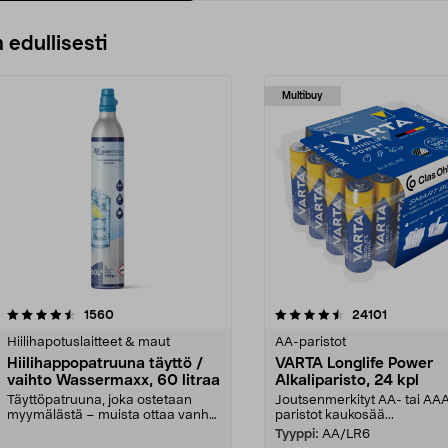
 edullisesti
Multibuy
4.5viidestä
arvostelut
4.5viidestä
arvostelut
1560
24101
tähdestä
Hiilihapotuslaitteet & maut
AA-paristot
Hiilihappopatruuna täyttö /
VARTA Longlife Power
vaihto Wassermaxx, 60 litraa
Alkaliparisto, 24 kpl
Täyttöpatruuna, joka ostetaan
Joutsenmerkityt AA- tai AA
myymälästä – muista ottaa vanha
paristot kaukosää...
patruuna mukaasi m...
Tyyppi:
AA/LR6