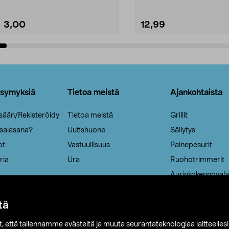
3,00
12,99
Lisää ostoskoriin
Lisää ostoskoriin
ysymyksiä
Tietoa meistä
Ajankohtaista
isään/Rekisteröidy
Tietoa meistä
Grillit
 salasana?
Uutishuone
Säilytys
ot
Vastuullisuus
Painepesurit
ria
Ura
Ruohotrimmerit
Aurinkokennovala
tä
it, että tallennamme evästeitä ja muuta seurantateknologiaa laitteelles