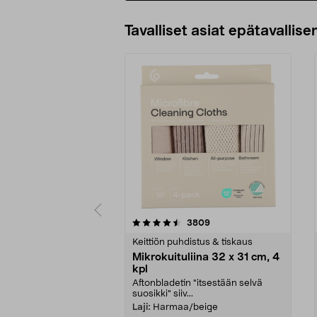
Tavalliset asiat epätavallisen
5viidestä
4.5viidestä
arvostelut
3809
tähdestä
tähdestä
Keittiön puhdistus & tiskaus
Mikrokuituliina 32 x 31 cm, 4
kpl
Aftonbladetin "itsestään selvä
suosikki" siiv...
Laji:
Harmaa/beige