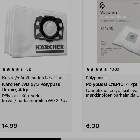
4.5 viidestä
arvostelut
4.5 viidestä
arvostelut
32
1089
tähdestä
Kuiva-/märkäimurien tarvikkeet
Pölypussit
Kärcher WD 2/3 Pölypussi
Pölypussi C1840, 4 kpl
fleece, 4 kpl
Laadukkaat pölypussit ovat
markkinoiden parhaimpia.
Pölypussi Kärcherin
Kestävä, jopa 50 % suurempi 
kuiva-/märkäimureihin WD 2 Plus,
WD 3 ja KWD 1-3. Pölypussit...
14,99
6,00