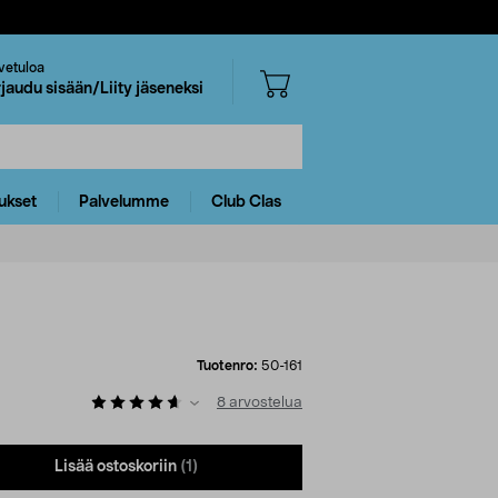
vetuloa
rjaudu sisään/Liity jäseneksi
ukset
Palvelumme
Club Clas
Tuotenro:
50-161
8
arvostelua
Lisää ostoskoriin
(1)