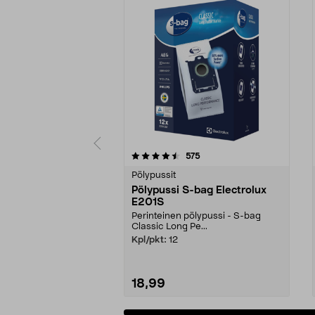
5 viidestä
4.5 viidestä
arvostelut
575
tähdestä
tähdestä
Pölypussit
Pölypussi S-bag Electrolux
E201S
Perinteinen pölypussi - S-bag
Classic Long Pe...
Kpl/pkt:
12
18,99