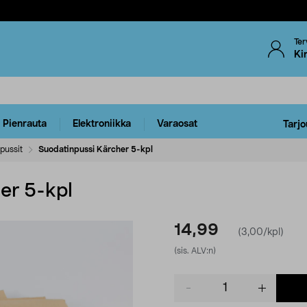
Ter
Ki
Pienrauta
Elektroniikka
Varaosat
Tarjo
pussit
Suodatinpussi Kärcher 5-kpl
er 5-kpl
14,99
(3,00/kpl)
(sis. ALV:n)
Product
quantity