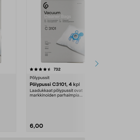
3.0 viidestä
arvostelut
4.5
732
2
tähdestä
tähdestä
Pölypussit
Robotti-imuri
Pölypussi C3101, 4 kpl
Roborock Pö
kpl
Laadukkaat pölypussit ovat
markkinoiden parhaimpia.
Roborockin al
...
Kestävä, jopa 50 % suurempi ...
Taattu yhteen
laatu. 2,5 litran
6,00
28,90