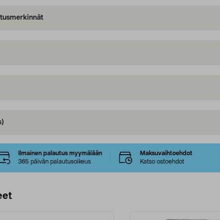
oitusmerkinnät
s)
Ilmainen palautus myymälään
Maksuvaihtoehdot
365 päivän palautusoikeus
Katso ostoehdot
eet