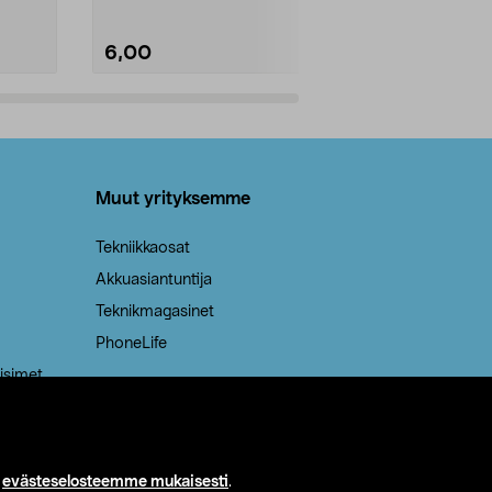
6,00
2,00
Lisää ostoskoriin
Lisää
Muut yrityksemme
Tekniikkaosat
Akkuasiantuntija
Teknikmagasinet
PhoneLife
isimet
i
evästeselosteemme mukaisesti
.