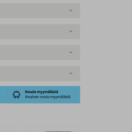
Nouda myymälästä
Ilmainen nouto myymälästä