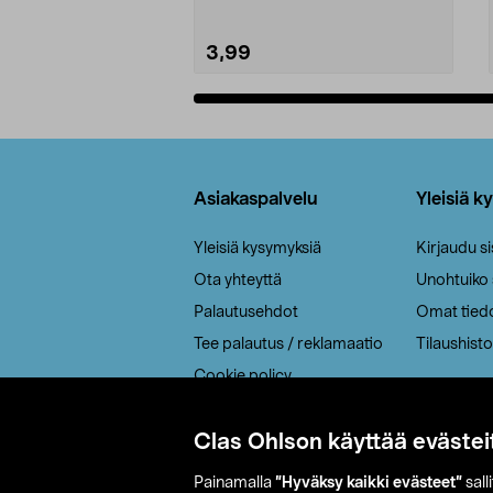
3,99
Lisää ostoskoriin
Alatunniste
Asiakaspalvelu
Yleisiä k
Yleisiä kysymyksiä
Kirjaudu s
Ota yhteyttä
Unohtuiko
Palautusehdot
Omat tied
Tee palautus / reklamaatio
Tilaushisto
Cookie policy
Toimitustavat
Clas Ohlson käyttää evästei
Saavutettavuus
Painamalla
”Hyväksy kaikki evästeet”
sall