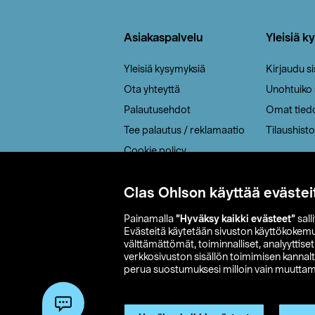
Alatunniste
Asiakaspalvelu
Yleisiä k
Yleisiä kysymyksiä
Kirjaudu s
Ota yhteyttä
Unohtuiko
Palautusehdot
Omat tied
Tee palautus / reklamaatio
Tilaushisto
Cookie policy
Toimitustavat
Clas Ohlson käyttää evästei
Saavutettavuus
Painamalla
”Hyväksy kaikki evästeet”
sall
Evästeitä käytetään sivuston käyttökokem
välttämättömät, toiminnalliset, analyyttise
verkkosivuston sisällön toimimisen kannalt
perua suostumuksesi milloin vain muuttama
© 2026 Clas