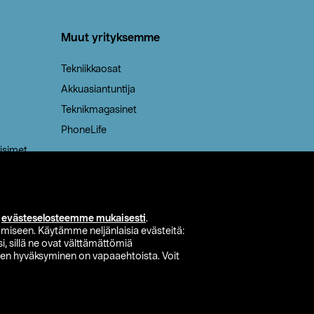
Muut yrityksemme
Tekniikkaosat
Akkuasiantuntija
Teknikmagasinet
PhoneLife
isimet
i
evästeselosteemme mukaisesti
.
miseen. Käytämme neljänlaisia evästeitä:
i, sillä ne ovat välttämättömiä
den hyväksyminen on vapaaehtoista. Voit
si myymälä