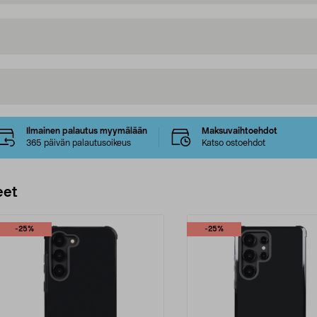
Ilmainen palautus myymälään
Maksuvaihtoehdot
365 päivän palautusoikeus
Katso ostoehdot
eet
-25%
-25%