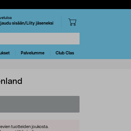
vetuloa
rjaudu sisään/Liity jäseneksi
ukset
Palvelumme
Club Clas
enland
levien tuotteiden joukosta.