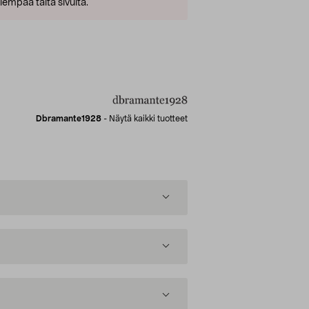
empaa tältä sivulta.
Dbramante1928
-
Näytä kaikki tuotteet