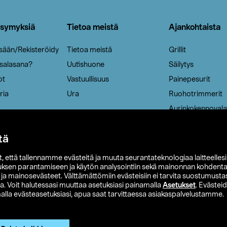
ysymyksiä
Tietoa meistä
Ajankohtaista
isään/Rekisteröidy
Tietoa meistä
Grillit
 salasana?
Uutishuone
Säilytys
ot
Vastuullisuus
Painepesurit
ria
Ura
Ruohotrimmerit
Aurinkokennovala
tä
it, että tallennamme evästeitä ja muuta seurantateknologiaa laitteelles
uksen parantamiseen ja käytön analysointiin sekä mainonnan kohdenta
t ja mainosevästeet. Välttämättömiin evästeisiin ei tarvita suostumustas
a. Voit halutessasi muuttaa asetuksiasi painamalla
Asetukset
. Evästei
lla evästeasetuksiasi, apua saat tarvittaessa asiakaspalvelustamme.
 Ohlson
Club Clas
Ostoehdot
Tietosuojaseloste
Et
Näytä hinnat ilman ALV:a