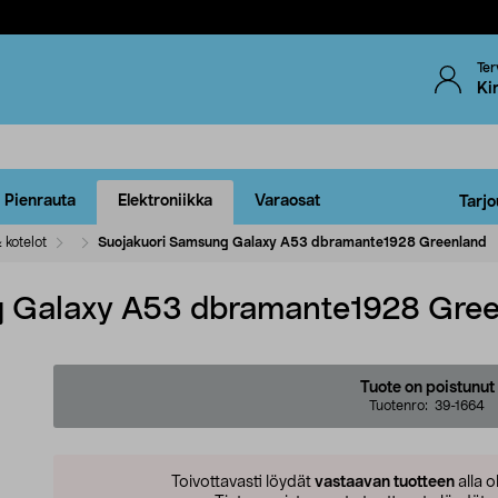
Ter
Ki
Pienrauta
Elektroniikka
Varaosat
Tarjo
 kotelot
Suojakuori Samsung Galaxy A53 dbramante1928 Greenland
 Galaxy A53 dbramante1928 Gre
Tuote on poistunut
Tuotenro:
39-1664
Toivottavasti löydät
vastaavan tuotteen
alla o