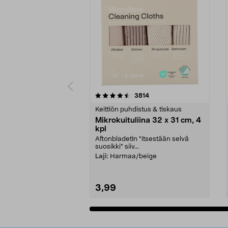
5viidestä
4.5viidestä
arvostelut
3814
tähdestä
tähdestä
Keittiön puhdistus & tiskaus
Mikrokuituliina 32 x 31 cm, 4
kpl
Aftonbladetin "itsestään selvä
suosikki" siiv...
Laji:
Harmaa/beige
3,99
Lisää ostoskoriin