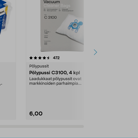
4.5viidestä
arvostelut
4.5
472
6
tähdestä
tähdestä
Pölypussit
Kierrätys & ro
Pölypussi C3100, 4 kpl
Roskapussi,
kahvat, 30 l
Laadukkaat pölypussit ovat
markkinoiden parhaimpia.
A-
Testivoittaja 
Kestävä, jopa 50 % suurempi ...
roskapussi u
Roskapussi, jo
6,00
2,00
Lisää ostoskoriin
Lisää