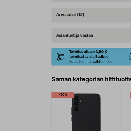
Arvostelut
(12)
Asiantuntija vastaa
Toimitus alkaen 3,90 €
toimitustavalla Budbee
Katso toimitusvaihtoehdot
Saman kategorian hittituott
-50%