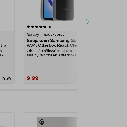
2.0 viidestä
arvostelut
4.5
5
1
tähdestä
tähdestä
Galaxy - muut kuoret
Galaxy - muut
Suojakuori Samsung Galaxy
Samsung Ca
tra
A34, Otterbox React Clear
Suojakuori
aa
Ohut, läpinäkyvä suojakuori, josta
Alkuperäista
 -
saa hyvän otteen. Otterbox React
Galaxy A25 (5
Clear -suoja...
Väri:
Lime
9,99
19,99
19,99
24,90