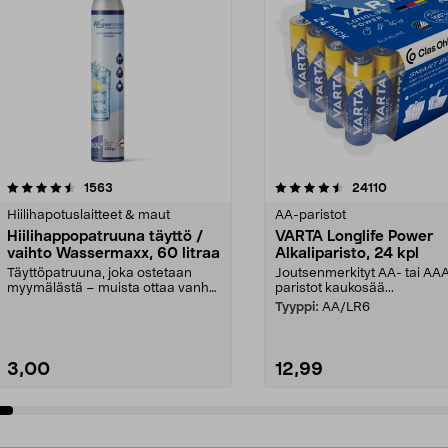
4.5viidestä
arvostelut
4.5viidestä
arvostelut
1563
24110
tähdestä
Hiilihapotuslaitteet & maut
AA-paristot
Hiilihappopatruuna täyttö /
VARTA Longlife Power
vaihto Wassermaxx, 60 litraa
Alkaliparisto, 24 kpl
Täyttöpatruuna, joka ostetaan
Joutsenmerkityt AA- tai AA
myymälästä – muista ottaa vanha
paristot kaukosää...
patruuna mukaasi m...
Tyyppi:
AA/LR6
3,00
12,99
Lisää ostoskoriin
Lisää ostoskoriin