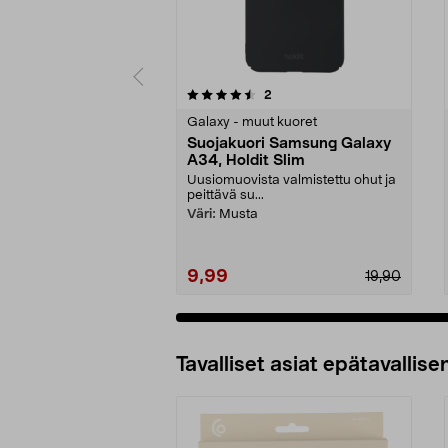
5 viidestä
5.0 viidestä
arvostelut
2
tähdestä
tähdestä
Galaxy - muut kuoret
Suojakuori Samsung Galaxy
A34, Holdit Slim
Uusiomuovista valmistettu ohut ja
peittävä su...
Väri:
Musta
9,99
19,90
Tavalliset asiat epätavallisen