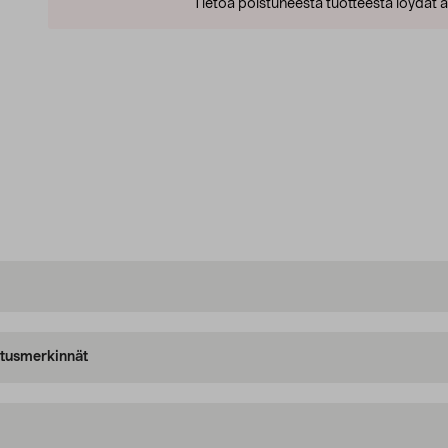
Tietoa poistuneesta tuotteesta löydät al
oitusmerkinnät