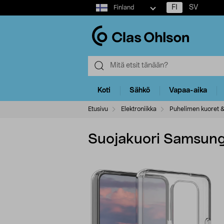
Select
FI
SV
Finland
market
Koti
Sähkö
Vapaa-aika
Etusivu
Elektroniikka
Puhelimen kuoret &
Suojakuori Samsung