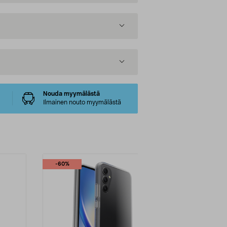
Nouda myymälästä
Ilmainen nouto myymälästä
-60%
-33%