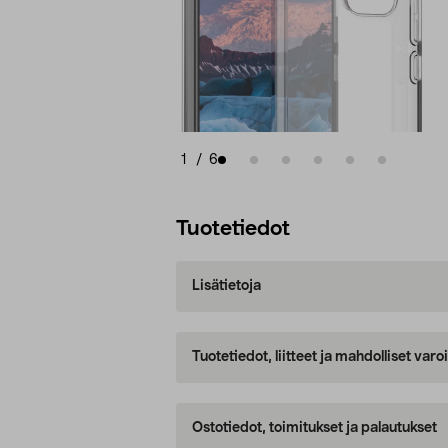
1
/
6
Tuotetiedot
Lisätietoja
Tuotetiedot, liitteet ja mahdolliset var
Ostotiedot, toimitukset ja palautukset