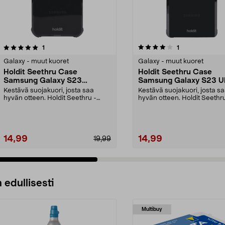
4.0 viidestä
arvostelut
5.0 viidestä
arvostelut
1
1
tähdestä
Galaxy - muut kuoret
Galaxy - muut kuoret
Holdit Seethru Case
Holdit Seethru Case
Samsung Galaxy S23
Samsung Galaxy S23 Ul
Suojakuori
Kestävä suojakuori, josta saa
Kestävä suojakuori, josta s
hyvän otteen. Holdit Seethru -
hyvän otteen. Holdit Seethru
suojakuori Samsung G...
suojakuori Samsung G...
14,99
14,99
19,99
 edullisesti
Multibuy