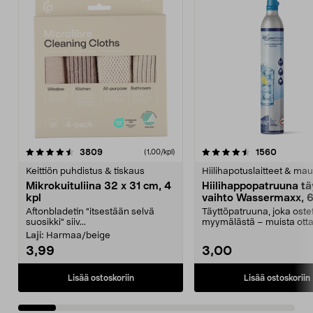
4.5viidestä
arvostelut
4.5viidestä
arvostel
3809
1560
(1,00/kpl)
tähdestä
t
Keittiön puhdistus & tiskaus
Hiilihapotuslaitteet & mau
Mikrokuituliina 32 x 31 cm, 4
Hiilihappopatruuna tä
kpl
vaihto Wassermaxx, 6
Aftonbladetin "itsestään selvä
Täyttöpatruuna, joka ost
suosikki" siiv...
myymälästä – muista ott
patruuna mukaasi m...
Laji:
Harmaa/beige
3,99
3,00
Lisää ostoskoriin
Lisää ostoskoriin