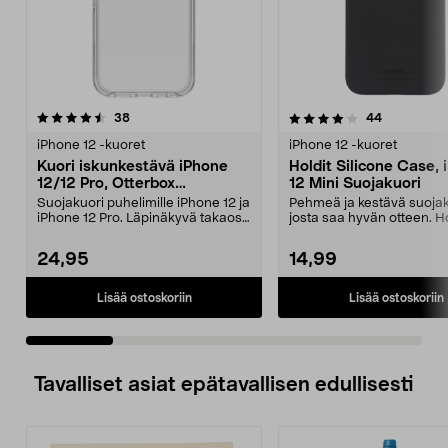
4.0 viidestä
arvostelut
4.5 viidestä
arvostelut
38
44
tähdestä
t
iPhone 12 -kuoret
iPhone 12 -kuoret
Kuori iskunkestävä iPhone
Holdit Silicone Case,
12/12 Pro, Otterbox
12 Mini Suojakuori
Symmetry
Suojakuori puhelimille iPhone 12 ja
Pehmeä ja kestävä suojak
iPhone 12 Pro. Läpinäkyvä takaosa
josta saa hyvän otteen. Ho
korostaa p...
silikonikuori iPh...
24,95
14,99
Lisää ostoskoriin
Lisää ostoskoriin
Tavalliset asiat epätavallisen edullisesti