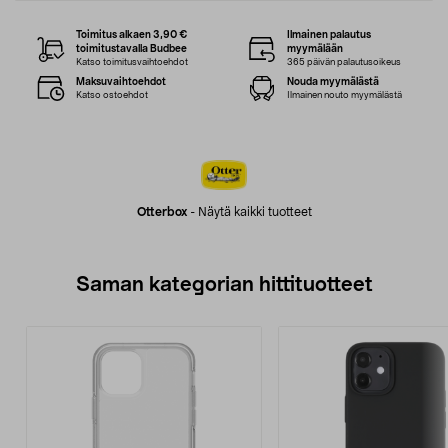
Toimitus alkaen 3,90 €
Ilmainen palautus
toimitustavalla Budbee
myymälään
Katso toimitusvaihtoehdot
365 päivän palautusoikeus
Maksuvaihtoehdot
Nouda myymälästä
Katso ostoehdot
Ilmainen nouto myymälästä
Otterbox
-
Näytä kaikki tuotteet
Saman kategorian hittituotteet