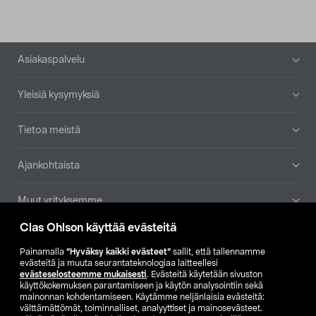
Alatunniste
Asiakaspalvelu
Yleisiä kysymyksiä
Tietoa meistä
Ajankohtaista
Muut yrityksemme
Clas Ohlson käyttää evästeitä
Etsi myymälä
Painamalla
”Hyväksy kaikki evästeet”
sallit, että tallennamme
evästeitä ja muuta seurantateknologiaa laitteellesi
SE
NO
FI
evästeselosteemme mukaisesti
. Evästeitä käytetään sivuston
käyttökokemuksen parantamiseen ja käytön analysointiin sekä
FI
SV
mainonnan kohdentamiseen. Käytämme neljänlaisia evästeitä:
välttämättömät, toiminnalliset, analyyttiset ja mainosevästeet.