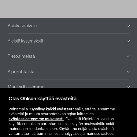
Alatunniste
Asiakaspalvelu
Yleisiä kysymyksiä
Tietoa meistä
Ajankohtaista
Muut yrityksemme
Clas Ohlson käyttää evästeitä
Etsi myymälä
Painamalla
”Hyväksy kaikki evästeet”
sallit, että tallennamme
evästeitä ja muuta seurantateknologiaa laitteellesi
SE
NO
FI
evästeselosteemme mukaisesti
. Evästeitä käytetään sivuston
käyttökokemuksen parantamiseen ja käytön analysointiin sekä
FI
SV
mainonnan kohdentamiseen. Käytämme neljänlaisia evästeitä:
välttämättömät, toiminnalliset, analyyttiset ja mainosevästeet.