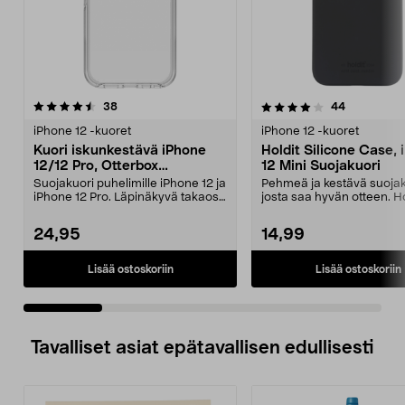
4.0 viidestä
arvostelut
4.5 viidestä
arvostelut
38
44
tähdestä
t
iPhone 12 -kuoret
iPhone 12 -kuoret
Kuori iskunkestävä iPhone
Holdit Silicone Case,
12/12 Pro, Otterbox
12 Mini Suojakuori
Symmetry
Suojakuori puhelimille iPhone 12 ja
Pehmeä ja kestävä suojak
iPhone 12 Pro. Läpinäkyvä takaosa
josta saa hyvän otteen. Ho
korostaa p...
silikonikuori iPh...
24,95
14,99
Lisää ostoskoriin
Lisää ostoskoriin
Tavalliset asiat epätavallisen edullisesti