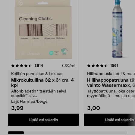
4.5viidestä
arvostelut
4.5viidestä
arvostelu
3814
1561
(1,00/kpl)
tähdestä
t
Keittiön puhdistus & tiskaus
Hiilihapotuslaitteet & mau
Mikrokuituliina 32 x 31 cm, 4
Hiilihappopatruuna tä
kpl
vaihto Wassermaxx, 6
Aftonbladetin "itsestään selvä
Täyttöpatruuna, joka ost
suosikki" siiv...
myymälästä – muista ott
patruuna mukaasi m...
Laji:
Harmaa/beige
3,99
3,00
Lisää ostoskoriin
Lisää ostoskoriin