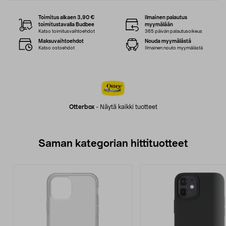
Toimitus alkaen 3,90 €
Ilmainen palautus
toimitustavalla Budbee
myymälään
Katso toimitusvaihtoehdot
365 päivän palautusoikeus
Maksuvaihtoehdot
Nouda myymälästä
Katso ostoehdot
Ilmainen nouto myymälästä
Otterbox
-
Näytä kaikki tuotteet
Saman kategorian hittituotteet