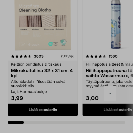
4.5viidestä
arvostelut
4.5viidestä
arvostel
3809
1560
(1,00/kpl)
tähdestä
t
Keittiön puhdistus & tiskaus
Hiilihapotuslaitteet & mau
Mikrokuituliina 32 x 31 cm, 4
Hiilihappopatruuna tä
kpl
vaihto Wassermaxx, 6
Aftonbladetin "itsestään selvä
Täyttöpatruuna, joka ost
suosikki" siiv...
myymälästä – muista ott
patruuna mukaasi m...
Laji:
Harmaa/beige
-
3,99
3,00
Lisää ostoskoriin
Lisää ostoskoriin