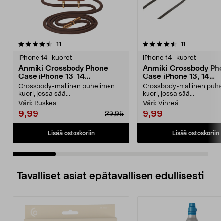
4.5 viidestä
arvostelut
4.5 viidestä
arvostelut
11
11
tähdestä
t
iPhone 14 -kuoret
iPhone 14 -kuoret
Anmiki Crossbody Phone
Anmiki Crossbody Ph
Case iPhone 13, 14
Case iPhone 13, 14
Suojakuori ja olkahihna
Suojakuori ja olkahih
Crossbody-mallinen puhelimen
Crossbody-mallinen puh
kuori, jossa sää...
kuori, jossa sää...
Väri:
Ruskea
Väri:
Vihreä
9,99
9,99
29,95
Lisää ostoskoriin
Lisää ostoskoriin
Tavalliset asiat epätavallisen edullisesti