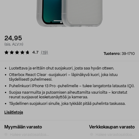
24,95
(sis. ALV:n)
4.7
(
19
)
Tuotenro:
39-1710
Luotettava ja erittäin ohut suojakuori, josta saa hyvän otteen.
Otterbox React Clear -suojakuori – läpinäkyvä kuori, joka istuu
täydellisesti puhelimeesi.
Puhelinkuori iPhone 13 Pro -puhelimelle – tukee langatonta latausta (Qi).
Suojaa naarmuilta ja putoamisen aiheuttamilta vaurioilta – korotetut
reunat suojaavat kosketusnäyttöä ja kameraa.
Täydellinen suojakuori sinulle, joka tykkäät pitää puhelinta taskussa.
Lisätietoja
Myymälän varasto
Verkkokaupan varasto
Hakee varastosaldoa...
Hakee varastosaldoa...