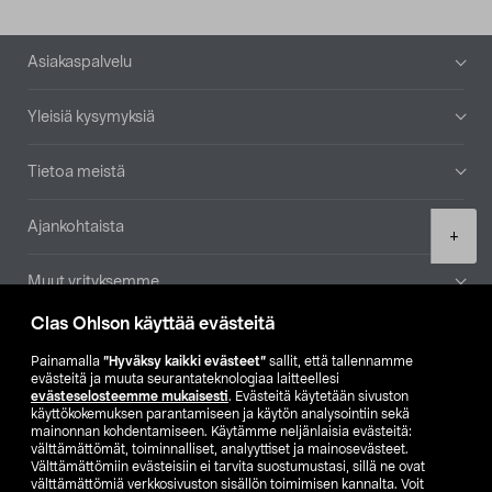
Alatunniste
Asiakaspalvelu
Yleisiä kysymyksiä
Tietoa meistä
Ajankohtaista
Product
+
quantity
Muut yrityksemme
Clas Ohlson käyttää evästeitä
Etsi myymälä
Painamalla
”Hyväksy kaikki evästeet”
sallit, että tallennamme
evästeitä ja muuta seurantateknologiaa laitteellesi
SE
NO
FI
evästeselosteemme mukaisesti
. Evästeitä käytetään sivuston
käyttökokemuksen parantamiseen ja käytön analysointiin sekä
FI
SV
mainonnan kohdentamiseen. Käytämme neljänlaisia evästeitä:
välttämättömät, toiminnalliset, analyyttiset ja mainosevästeet.
Välttämättömiin evästeisiin ei tarvita suostumustasi, sillä ne ovat
välttämättömiä verkkosivuston sisällön toimimisen kannalta. Voit