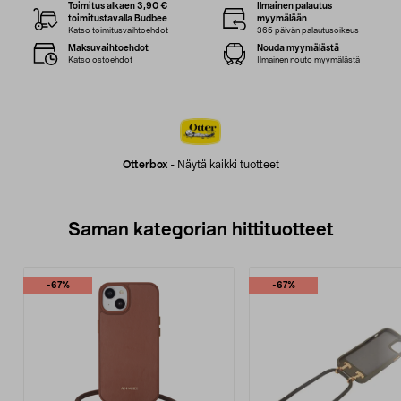
Toimitus alkaen 3,90 €
Ilmainen palautus
toimitustavalla Budbee
myymälään
Katso toimitusvaihtoehdot
365 päivän palautusoikeus
Maksuvaihtoehdot
Nouda myymälästä
Katso ostoehdot
Ilmainen nouto myymälästä
Otterbox
-
Näytä kaikki tuotteet
Saman kategorian hittituotteet
-67%
-67%