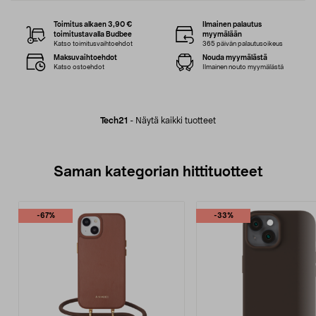
Toimitus alkaen 3,90 €
Ilmainen palautus
toimitustavalla Budbee
myymälään
Katso toimitusvaihtoehdot
365 päivän palautusoikeus
Maksuvaihtoehdot
Nouda myymälästä
Katso ostoehdot
Ilmainen nouto myymälästä
Tech21
-
Näytä kaikki tuotteet
Saman kategorian hittituotteet
-67%
-33%