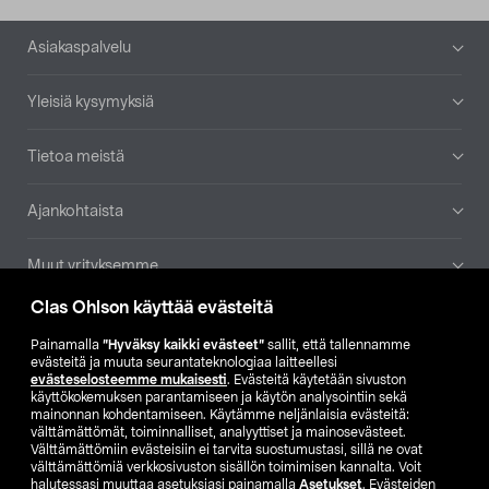
Alatunniste
Asiakaspalvelu
Yleisiä kysymyksiä
Tietoa meistä
Ajankohtaista
Muut yrityksemme
Clas Ohlson käyttää evästeitä
Etsi myymälä
Painamalla
”Hyväksy kaikki evästeet”
sallit, että tallennamme
evästeitä ja muuta seurantateknologiaa laitteellesi
SE
NO
FI
evästeselosteemme mukaisesti
. Evästeitä käytetään sivuston
käyttökokemuksen parantamiseen ja käytön analysointiin sekä
FI
SV
mainonnan kohdentamiseen. Käytämme neljänlaisia evästeitä:
välttämättömät, toiminnalliset, analyyttiset ja mainosevästeet.
Välttämättömiin evästeisiin ei tarvita suostumustasi, sillä ne ovat
välttämättömiä verkkosivuston sisällön toimimisen kannalta. Voit
halutessasi muuttaa asetuksiasi painamalla
Asetukset
. Evästeiden