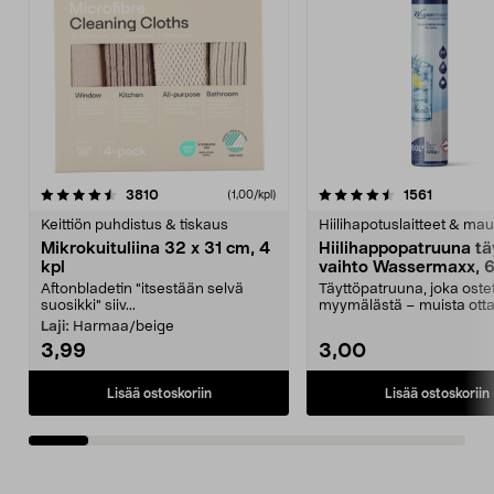
4.5viidestä
arvostelut
4.5viidestä
arvostelu
3810
1561
(1,00/kpl)
tähdestä
t
Keittiön puhdistus & tiskaus
Hiilihapotuslaitteet & mau
Mikrokuituliina 32 x 31 cm, 4
Hiilihappopatruuna tä
kpl
vaihto Wassermaxx, 6
Aftonbladetin "itsestään selvä
Täyttöpatruuna, joka ost
suosikki" siiv...
myymälästä – muista ott
patruuna mukaasi m...
Laji:
Harmaa/beige
3,99
3,00
Lisää ostoskoriin
Lisää ostoskoriin