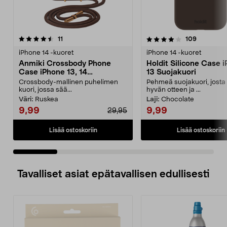
4.0 viidestä
arvostelut
4.5 viidestä
arvostelut
11
109
tähdestä
t
iPhone 14 -kuoret
iPhone 14 -kuoret
Anmiki Crossbody Phone
Holdit Silicone Case 
Case iPhone 13, 14
13 Suojakuori
Suojakuori ja olkahihna
Crossbody-mallinen puhelimen
Pehmeä suojakuori, josta
kuori, jossa sää...
hyvän otteen ja ...
Väri:
Ruskea
Laji:
Chocolate
9,99
9,99
29,95
Lisää ostoskoriin
Lisää ostoskoriin
Tavalliset asiat epätavallisen edullisesti