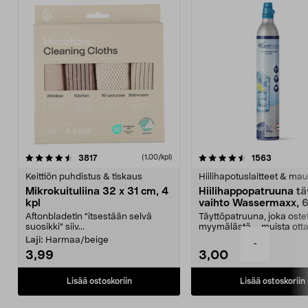
4.5viidestä
arvostelut
4.5viidestä
arvostelu
3817
1563
(1,00/kpl)
tähdestä
t
Keittiön puhdistus & tiskaus
Hiilihapotuslaitteet & mau
Mikrokuituliina 32 x 31 cm, 4
Hiilihappopatruuna tä
kpl
vaihto Wassermaxx, 6
Aftonbladetin "itsestään selvä
Täyttöpatruuna, joka ost
suosikki" siiv...
myymälästä – muista ott
patruuna mukaasi m...
Laji:
Harmaa/beige
-
3,99
3,00
Lisää ostoskoriin
Lisää ostoskoriin