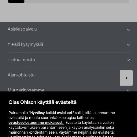
Alatunniste
Asiakaspalvelu
Yleisiä kysymyksiä
Tietoa meistä
Ajankohtaista
Product
+
quantity
Muut yrityksemme
Clas Ohlson käyttää evästeitä
Etsi myymälä
Painamalla
”Hyväksy kaikki evästeet”
sallit, että tallennamme
evästeitä ja muuta seurantateknologiaa laitteellesi
SE
NO
FI
evästeselosteemme mukaisesti
. Evästeitä käytetään sivuston
käyttökokemuksen parantamiseen ja käytön analysointiin sekä
FI
SV
mainonnan kohdentamiseen. Käytämme neljänlaisia evästeitä: