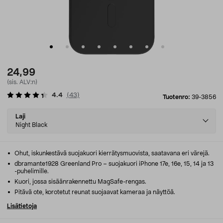
24,99
(sis. ALV:n)
4.4
(
43
)
Tuotenro:
39-3856
Select
Laji
variant
Night Black
Ohut, iskunkestävä suojakuori kierrätysmuovista, saatavana eri värejä.
dbramante1928 Greenland Pro – suojakuori iPhone 17e, 16e, 15, 14 ja 13
-puhelimille.
Kuori, jossa sisäänrakennettu MagSafe-rengas.
Pitävä ote, korotetut reunat suojaavat kameraa ja näyttöä.
Lisätietoja