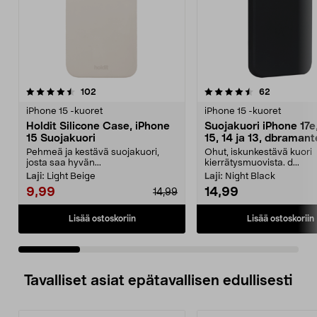
4.5 viidestä
arvostelut
4.5 viidestä
arvostelut
102
62
tähdestä
t
iPhone 15 -kuoret
iPhone 15 -kuoret
Holdit Silicone Case, iPhone
Suojakuori iPhone 17e,
15 Suojakuori
15, 14 ja 13, dbraman
Greenland
Pehmeä ja kestävä suojakuori,
Ohut, iskunkestävä kuori
josta saa hyvän...
kierrätysmuovista. d...
Laji:
Light Beige
Laji:
Night Black
9,99
14,99
14,99
Lisää ostoskoriin
Lisää ostoskoriin
Tavalliset asiat epätavallisen edullisesti