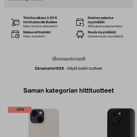
Toimitus alkaen 3,90 €
Ilmainen palautus
toimitustavalla Budbee
myymälään
Katso toimitusvaihtoehdot
365 päivän palautusoikeus
Maksuvaihtoehdot
Nouda myymälästä
Katso ostoehdot
Ilmainen nouto myymälästä
Dbramante1928
-
Näytä kaikki tuotteet
Saman kategorian hittituotteet
-33%