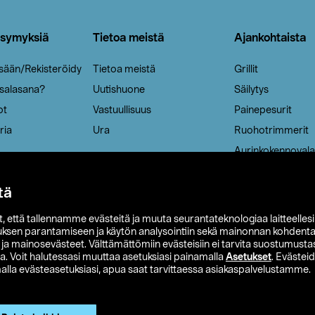
ysymyksiä
Tietoa meistä
Ajankohtaista
isään/Rekisteröidy
Tietoa meistä
Grillit
 salasana?
Uutishuone
Säilytys
ot
Vastuullisuus
Painepesurit
ria
Ura
Ruohotrimmerit
Aurinkokennovala
tä
it, että tallennamme evästeitä ja muuta seurantateknologiaa laitteelles
uksen parantamiseen ja käytön analysointiin sekä mainonnan kohdenta
t ja mainosevästeet. Välttämättömiin evästeisiin ei tarvita suostumustas
a. Voit halutessasi muuttaa asetuksiasi painamalla
Asetukset
. Evästei
lla evästeasetuksiasi, apua saat tarvittaessa asiakaspalvelustamme.
 Ohlson
Club Clas
Ostoehdot
Tietosuojaseloste
Et
Näytä hinnat ilman ALV:a