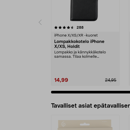
5 viidestä
4.0 viidestä
arvostelut
288
tähdestä
tähdestä
iPhone X/XS/XR -kuoret
Lompakkokotelo iPhone
X/XS, Holdit
Lompakko ja kännykkäkotelo
samassa. Tilaa kolmelle
luottokortille – jätä lompakk...
14,99
24,95
Tavalliset asiat epätavallisen