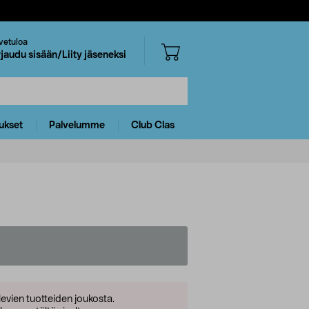
vetuloa
rjaudu sisään/Liity jäseneksi
ukset
Palvelumme
Club Clas
levien tuotteiden joukosta.