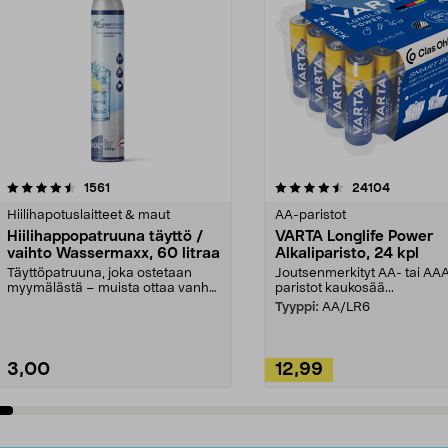
4.5viidestä
arvostelut
4.5viidestä
arvostelut
1561
24104
tähdestä
Hiilihapotuslaitteet & maut
AA-paristot
Hiilihappopatruuna täyttö /
VARTA Longlife Power
vaihto Wassermaxx, 60 litraa
Alkaliparisto, 24 kpl
Täyttöpatruuna, joka ostetaan
Joutsenmerkityt AA- tai AA
myymälästä – muista ottaa vanha
paristot kaukosää...
patruuna mukaasi m...
Tyyppi:
AA/LR6
3,00
12,99
Lisää ostoskoriin
Lisää ostoskoriin