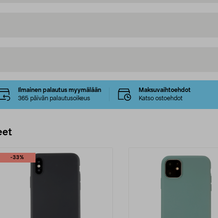
Ilmainen palautus myymälään
Maksuvaihtoehdot
365 päivän palautusoikeus
Katso ostoehdot
eet
-33%