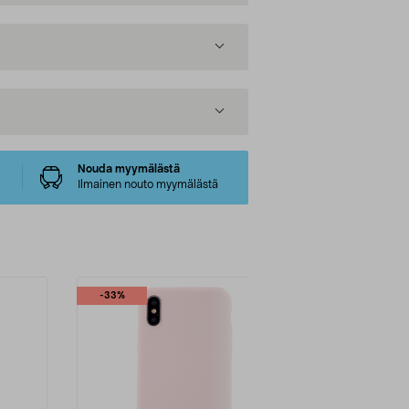
Nouda myymälästä
Ilmainen nouto myymälästä
-33%