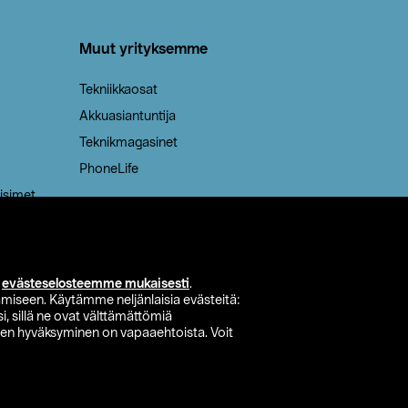
Muut yrityksemme
Tekniikkaosat
Akkuasiantuntija
Teknikmagasinet
PhoneLife
isimet
i
evästeselosteemme mukaisesti
.
miseen. Käytämme neljänlaisia evästeitä:
i, sillä ne ovat välttämättömiä
den hyväksyminen on vapaaehtoista. Voit
si myymälä