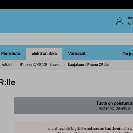
Ter
Ki
Pienrauta
Elektroniikka
Varaosat
Tarjo
 kotelot
iPhone X/XS/XR -kuoret
Suojakuori iPhone XR:lle
:lle
Tuote on poistunut
Tuotenro:
38-9188
Toivottavasti löydät
vastaavan tuotteen
alla o