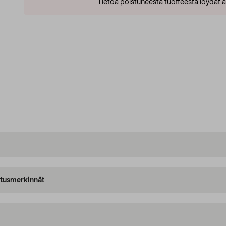
Tietoa poistuneesta tuotteesta löydät al
oitusmerkinnät