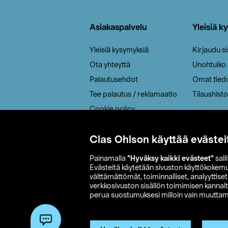
Alatunniste
Asiakaspalvelu
Yleisiä k
Yleisiä kysymyksiä
Kirjaudu s
Ota yhteyttä
Unohtuiko
Palautusehdot
Omat tied
Tee palautus / reklamaatio
Tilaushisto
Cookie policy
Toimitustavat
Clas Ohlson käyttää evästei
Saavutettavuus
Painamalla
”Hyväksy kaikki evästeet”
sall
Evästeitä käytetään sivuston käyttökokem
välttämättömät, toiminnalliset, analyyttise
verkkosivuston sisällön toimimisen kannalt
perua suostumuksesi milloin vain muuttama
© 2026 Clas