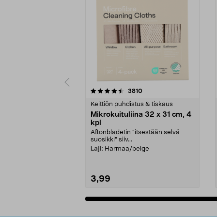
5viidestä
4.5viidestä
arvostelut
3810
tähdestä
tähdestä
Keittiön puhdistus & tiskaus
Mikrokuituliina 32 x 31 cm, 4
kpl
Aftonbladetin "itsestään selvä
suosikki" siiv...
Laji:
Harmaa/beige
3,99
Lisää ostoskoriin