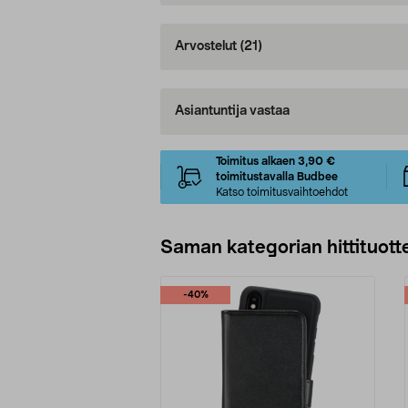
Arvostelut
(21)
Asiantuntija vastaa
Toimitus alkaen 3,90 €
toimitustavalla Budbee
Katso toimitusvaihtoehdot
Saman kategorian hittituott
-40%