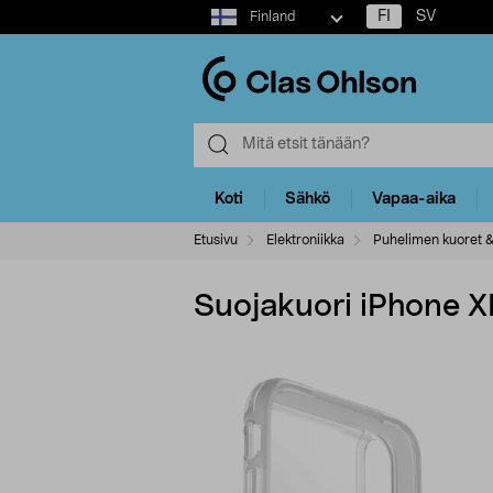
Select
FI
SV
Finland
market
Koti
Sähkö
Vapaa-aika
Etusivu
Elektroniikka
Puhelimen kuoret &
Suojakuori iPhone XR