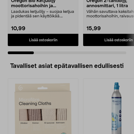
Oregon Bio Ketjuöljy
Oregon 2-tahtiöljy,
moottorisahoihin ja
annosmittari, 1 litra
harvestereihin 1 l
Laadukas ketjuöljy – suojaa ketjua
Vähän savuttava kaksitaht
ja pidentää sen käyttöikää.
moottorisahoihin, raivau
Oregon Bio -ketju...
ja muihin laitt...
10,99
15,99
Lisää ostoskoriin
Lisää ostoskoriin
Tavalliset asiat epätavallisen edullisesti