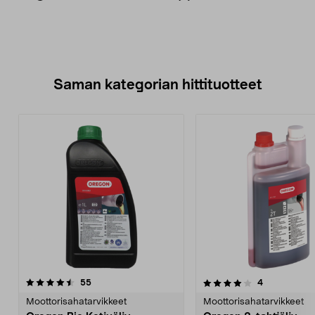
Saman kategorian hittituotteet
4.0 viidestä
arvostelut
4.0 viidestä
arvostelut
55
4
tähdestä
t
Moottorisahatarvikkeet
Moottorisahatarvikkeet