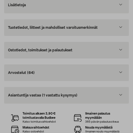
Lisätietoja
Tuotetiedot, liitteet ja mahdolliset varoitusmerkinnät
Ostotiedot, toimitukset ja palautukset
Arvostelut
(64)
Asiantuntija vastaa
(1 vastattu kysymys)
Toimitus alkaen 3,90 €
Ilmainen palautus
toimitustavalla Budbee
myymälään
Katso toimitusvaihtoehdot
365 päivän palautusoikeus
Maksuvaihtoehdot
Nouda myymälästä
Katso ostoehdot
Ilmainen nouto myymälästä