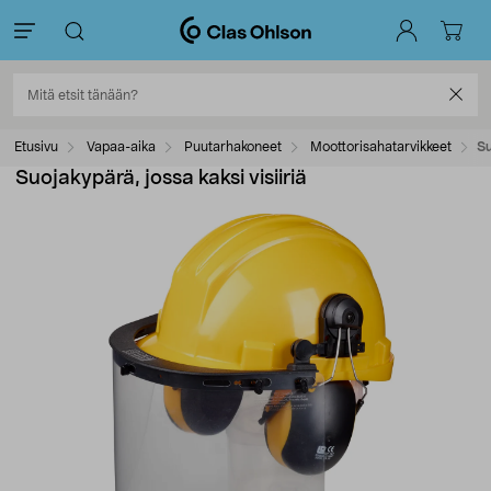
Etusivu
Vapaa-aika
Puutarhakoneet
Moottorisahatarvikkeet
Su
Suojakypärä, jossa kaksi visiiriä