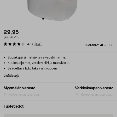
29,95
(sis. ALV:n)
4.3
(
64
)
Tuotenro:
40-8306
Suojakypärä metsä- ja raivaustöihin jne.
Kuulosuojaimet, verkkovisiiri ja muovivisiiri.
Säädettävä koko takaa istuvuuden.
Lisätietoja
Myymälän varasto
Verkkokaupan varasto
Hakee varastosaldoa...
Hakee varastosaldoa...
Tuotetiedot