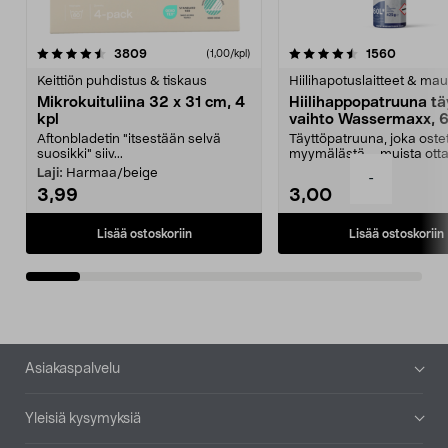
4.5viidestä
arvostelut
4.5viidestä
arvostel
3809
1560
(1,00/kpl)
tähdestä
t
Keittiön puhdistus & tiskaus
Hiilihapotuslaitteet & mau
Mikrokuituliina 32 x 31 cm, 4
Hiilihappopatruuna tä
kpl
vaihto Wassermaxx, 6
Aftonbladetin "itsestään selvä
Täyttöpatruuna, joka ost
suosikki" siiv...
myymälästä – muista ott
patruuna mukaasi m...
Laji:
Harmaa/beige
-
3,99
3,00
Lisää ostoskoriin
Lisää ostoskoriin
Alatunniste
Asiakaspalvelu
Yleisiä kysymyksiä