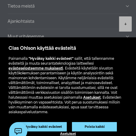
Tietoa meistä
Ajankohtaista
Product
+
quantity
Muut yrityksemme
Clas Ohlson käyttää evästeitä
Etsi myymälä
Painamalla
”Hyväksy kaikki evästeet”
sallit, että tallennamme
evästeitä ja muuta seurantateknologiaa laitteellesi
SE
NO
FI
evästeselosteemme mukaisesti
. Evästeitä käytetään sivuston
käyttökokemuksen parantamiseen ja käytön analysointiin sekä
FI
SV
mainonnan kohdentamiseen. Käytämme neljänlaisia evästeitä:
välttämättömät, toiminnalliset, analyyttiset ja mainosevästeet.
Välttämättömiin evästeisiin ei tarvita suostumustasi, sillä ne ovat
välttämättömiä verkkosivuston sisällön toimimisen kannalta. Voit
halutessasi muuttaa asetuksiasi painamalla
Asetukset
. Evästeiden
hyväksyminen on vapaaehtoista. Voit perua suostumuksesi milloin
vain muuttamalla evästeasetuksiasi, apua saat tarvittaessa
asiakaspalvelustamme.
Club Clas
Ostoehdot
Tietosuojaseloste
Näytä hinnat ilman ALV:a
Hyväksy kaikki evästeet
Poista kaikki
Lisää ostoskoriin
(1)
Asetukset