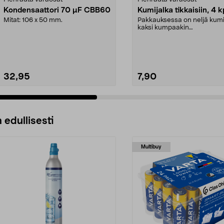
Kondensaattori 70 µF CBB60
Kumijalka tikkaisiin, 4 k
Mitat: 106 x 50 mm.
Pakkauksessa on neljä kumi
kaksi kumpaakin
kokoa.Sisämitat:Iso jalka: 21 .
32,95
7,90
 edullisesti
Multibuy