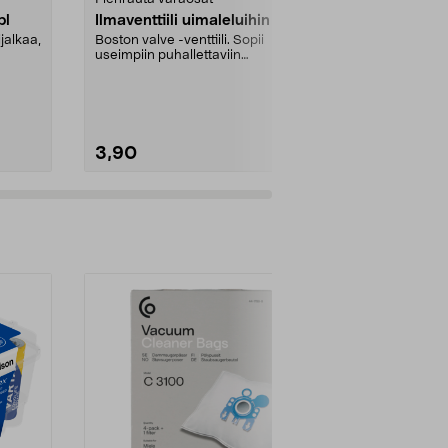
pl
Ilmaventtiili uimaleluihin
Virrankatka
jalkaa,
Boston valve -venttiili. Sopii
Asennusmitta
useimpiin puhallettaviin
..
vesileluihin.
3,90
22,95