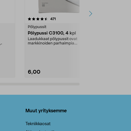
4.5viidestä
arvostelut
4.5
471
6
tähdestä
tähdestä
Pölypussit
Kierrätys & ro
Pölypussi C3100, 4 kpl
Roskapussi,
kahvat, 30 l
Laadukkaat pölypussit ovat
markkinoiden parhaimpia.
A-
Testivoittaja 
Kestävä, jopa 50 % suurempi ...
roskapussi u
Roskapussi, jo
6,00
2,00
Lisää ostoskoriin
Lisää
Muut yrityksemme
Tekniikkaosat