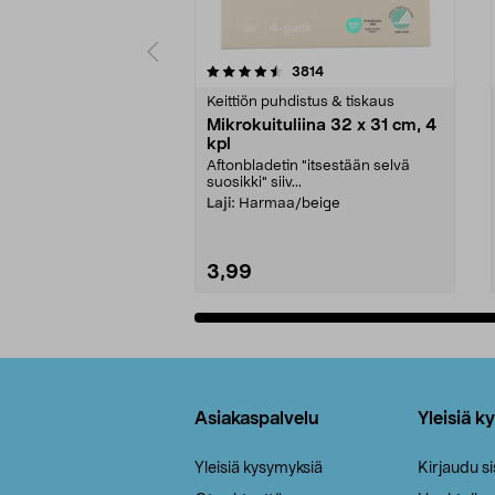
5viidestä
4.5viidestä
arvostelut
3814
tähdestä
tähdestä
Keittiön puhdistus & tiskaus
Mikrokuituliina 32 x 31 cm, 4
kpl
Aftonbladetin "itsestään selvä
suosikki" siiv...
Laji:
Harmaa/beige
3,99
Lisää ostoskoriin
Alatunniste
Asiakaspalvelu
Yleisiä k
Yleisiä kysymyksiä
Kirjaudu s