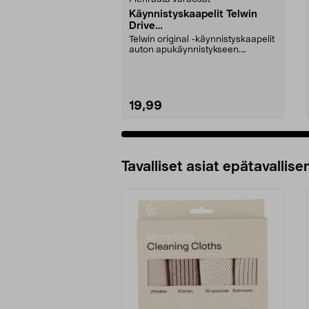
Käynnistyskaapelit Telwin
Drive
Mini/9000/13000/1250/150
Telwin original -käynnistyskaapelit
0/1750, EC5
auton apukäynnistykseen.
Käynnistyskaapelit ...
19,99
Tavalliset asiat epätavallisen