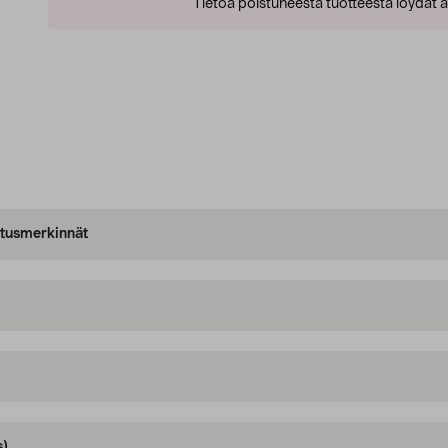
Tietoa poistuneesta tuotteesta löydät al
oitusmerkinnät
s)