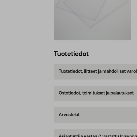
Tuotetiedot
Tuotetiedot, liitteet ja mahdolliset var
Ostotiedot, toimitukset ja palautukset
Arvostelut
Asiantuntija vastaa
(1 vastattu kysymy