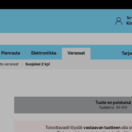
Ter
Ki
Pienrauta
Elektroniikka
Varaosat
Tarjo
ta varaosat
Suojalasi 2 kpl
Tuote on poistunut
Tuotenro:
51-1111
Toivottavasti löydät
vastaavan tuotteen
alla o