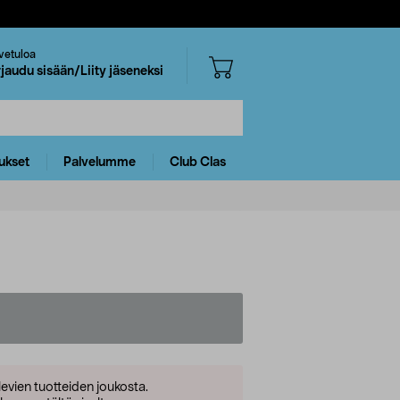
vetuloa
rjaudu sisään/Liity jäseneksi
ukset
Palvelumme
Club Clas
levien tuotteiden joukosta.