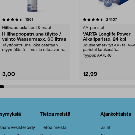
4.5viidestä
arvostelut
4.5viidestä
arvostelut
1561
24107
tähdestä
Hiilihapotuslaitteet & maut
AA-paristot
Hiilihappopatruuna täyttö /
VARTA Longlife Power
vaihto Wassermaxx, 60 litraa
Alkaliparisto, 24 kpl
Täyttöpatruuna, joka ostetaan
Joutsenmerkityt AA- tai AA
myymälästä – muista ottaa vanha
paristot kaukosää...
patruuna mukaasi m...
Tyyppi:
AA/LR6
3,00
12,99
Lisää ostoskoriin
Lisää ostoskoriin
ysymyksiä
Tietoa meistä
Ajankohtaista
isään/Rekisteröidy
Tietoa meistä
Grillit