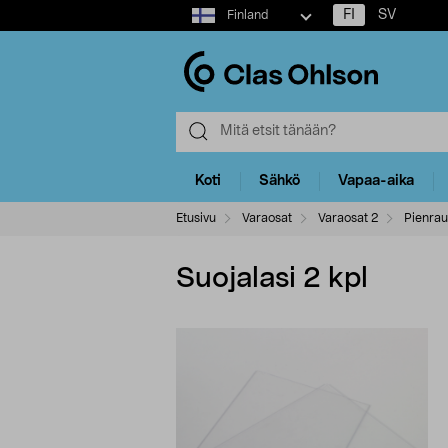
Select
FI
SV
Finland
market
Koti
Sähkö
Vapaa-aika
Etusivu
Varaosat
Varaosat 2
Pienrau
Suojalasi 2 kpl