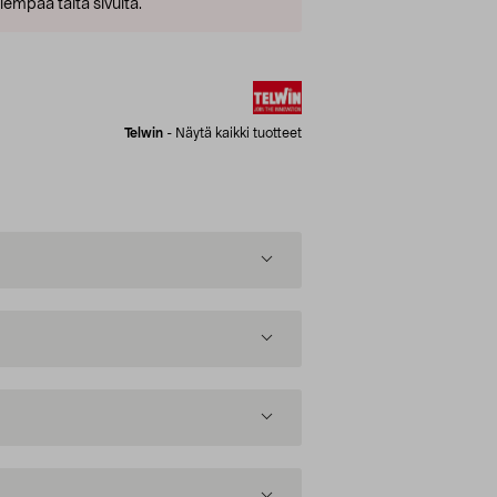
empaa tältä sivulta.
Telwin
-
Näytä kaikki tuotteet