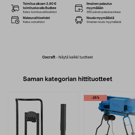
Toimitus alkaen 3,90 €
Ilmainen palautus
toimitustavalla Budbee
myymälään
Katso toimitusvaihtoehdot
365 päivän palautusoikeus
Maksuvaihtoehdot
Nouda myymälästä
Katso ostoehdot
Ilmainen nouto myymälästä
Cocraft
-
Näytä kaikki tuotteet
Saman kategorian hittituotteet
-25%