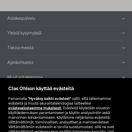
Alatunniste
Asiakaspalvelu
Yleisiä kysymyksiä
Tietoa meistä
Ajankohtaista
Muut yrityksemme
Clas Ohlson käyttää evästeitä
Etsi myymälä
Painamalla
”Hyväksy kaikki evästeet”
sallit, että tallennamme
evästeitä ja muuta seurantateknologiaa laitteellesi
SE
NO
FI
evästeselosteemme mukaisesti
. Evästeitä käytetään sivuston
käyttökokemuksen parantamiseen ja käytön analysointiin sekä
FI
SV
mainonnan kohdentamiseen. Käytämme neljänlaisia evästeitä:
välttämättömät, toiminnalliset, analyyttiset ja mainosevästeet.
Välttämättömiin evästeisiin ei tarvita suostumustasi, sillä ne ovat
välttämättömiä verkkosivuston sisällön toimimisen kannalta. Voit