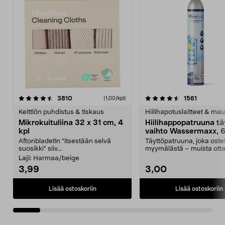
4.5viidestä
arvostelut
4.5viidestä
arvostelu
3810
1561
(1,00/kpl)
tähdestä
t
Keittiön puhdistus & tiskaus
Hiilihapotuslaitteet & mau
Mikrokuituliina 32 x 31 cm, 4
Hiilihappopatruuna tä
kpl
vaihto Wassermaxx, 6
Aftonbladetin "itsestään selvä
Täyttöpatruuna, joka ost
suosikki" siiv...
myymälästä – muista ott
patruuna mukaasi m...
Laji:
Harmaa/beige
3,99
3,00
Lisää ostoskoriin
Lisää ostoskoriin