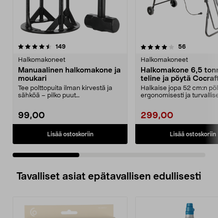
4.0 viidestä
arvostelut
4.5 viidestä
arvostelut
149
56
tähdestä
t
Halkomakoneet
Halkomakoneet
Manuaalinen halkomakone ja
Halkomakone 6,5 tonn
moukari
teline ja pöytä Cocraf
Tee polttopuita ilman kirvestä ja
Halkaise jopa 52 cm:n pöll
sähköä – pilko puut
ergonomisesti ja turvallise
puukiukaaseen, pizzauuniin...
Cocraft-halkomakone...
99,00
299,00
Lisää ostoskoriin
Lisää ostoskoriin
Tavalliset asiat epätavallisen edullisesti