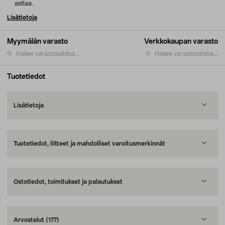
astiaa.
Lisätietoja
Myymälän varasto
Verkkokaupan varasto
Hakee varastosaldoa...
Hakee varastosaldoa...
Tuotetiedot
Lisätietoja
Tuotetiedot, liitteet ja mahdolliset varoitusmerkinnät
Ostotiedot, toimitukset ja palautukset
Arvostelut
(177)