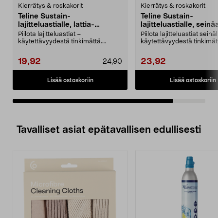
Kierrätys & roskakorit
Kierrätys & roskakorit
Teline Sustain-
Teline Sustain-
lajitteluastialle, lattia-
lajitteluastialle, sein
asennus
Piilota lajitteluastiat –
Piilota lajitteluastiat seinä
käytettävyydestä tinkimättä.
käytettävyydestä tinkimät
Lattialle asennettava tel...
Seinälle asennet...
19,92
23,92
24,90
Lisää ostoskoriin
Lisää ostoskoriin
Tavalliset asiat epätavallisen edullisesti