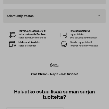
Asiantuntija vastaa
Toimitus alkaen 3,90 €
Ilmainen palautus
toimitustavalla Budbee
myymälään
Katso toimitusvaihtoehdot
365 päivän palautusoikeus
Maksuvaihtoehdot
Nouda myymälästä
Katso ostoehdot
Ilmainen nouto myymälästä
Clas Ohlson
-
Näytä kaikki tuotteet
Haluatko ostaa lisää saman sarjan
tuotteita?