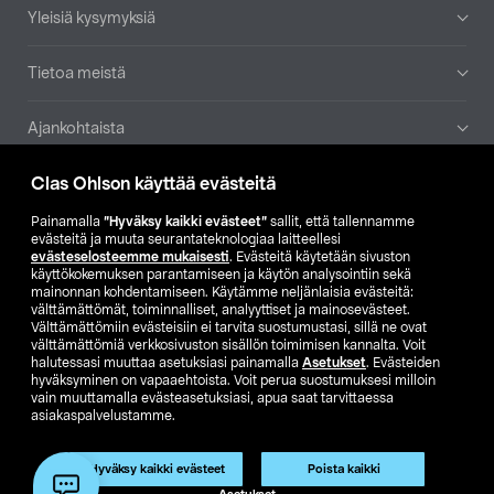
Yleisiä kysymyksiä
Tietoa meistä
Ajankohtaista
Clas Ohlson käyttää evästeitä
Muut yrityksemme
Painamalla
”Hyväksy kaikki evästeet”
sallit, että tallennamme
Etsi myymälä
evästeitä ja muuta seurantateknologiaa laitteellesi
evästeselosteemme mukaisesti
. Evästeitä käytetään sivuston
käyttökokemuksen parantamiseen ja käytön analysointiin sekä
mainonnan kohdentamiseen. Käytämme neljänlaisia evästeitä:
SE
NO
FI
välttämättömät, toiminnalliset, analyyttiset ja mainosevästeet.
Välttämättömiin evästeisiin ei tarvita suostumustasi, sillä ne ovat
FI
SV
välttämättömiä verkkosivuston sisällön toimimisen kannalta. Voit
halutessasi muuttaa asetuksiasi painamalla
Asetukset
. Evästeiden
hyväksyminen on vapaaehtoista. Voit perua suostumuksesi milloin
vain muuttamalla evästeasetuksiasi, apua saat tarvittaessa
asiakaspalvelustamme.
Hyväksy kaikki evästeet
Poista kaikki
Club Clas
Ostoehdot
Tietosuojaseloste