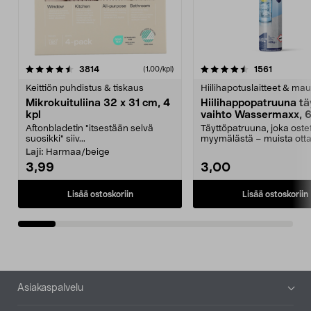
4.5viidestä
arvostelut
4.5viidestä
arvostelu
3814
1561
(1,00/kpl)
tähdestä
t
Keittiön puhdistus & tiskaus
Hiilihapotuslaitteet & mau
Mikrokuituliina 32 x 31 cm, 4
Hiilihappopatruuna tä
kpl
vaihto Wassermaxx, 6
Aftonbladetin "itsestään selvä
Täyttöpatruuna, joka ost
suosikki" siiv...
myymälästä – muista ott
patruuna mukaasi m...
Laji:
Harmaa/beige
3,99
3,00
Lisää ostoskoriin
Lisää ostoskoriin
Alatunniste
Asiakaspalvelu