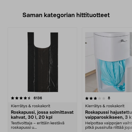
Saman kategorian hittituotteet
3.5 viidestä
arvostelut
4.0 viidestä
arvostelut
6136
8
tähdestä
t
Kierrätys & roskakorit
Kierrätys & roskakorit
Roskapussi, jossa solmittavat
Roskapussi hajustettu
kahvat, 30 l, 20 kpl
vaipparoskikseen, 3 k
Testivoittaja – erittäin kestävä
Helpottaa vaippojen vaiht
roskapussi u...
pitkä pussirulla riittää jo