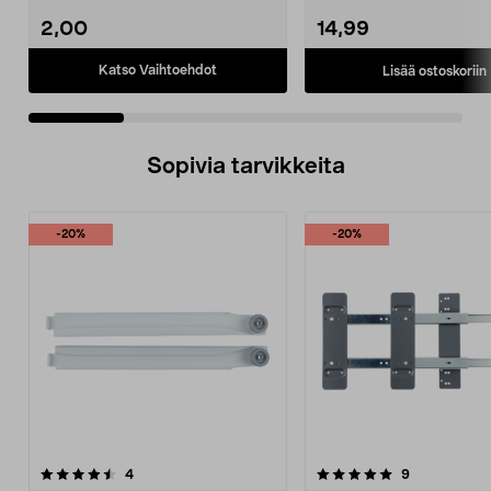
vaipalle. K...
2,00
14,99
Katso Vaihtoehdot
Lisää ostoskoriin
Sopivia tarvikkeita
-20%
-20%
5.0viidestä
arvostelut
arvostelut
4
9
tähdestä