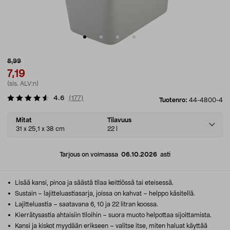
8,99
7,19
(sis. ALV:n)
4.6
(
177
)
Tuotenro:
44-4800-4
Select
Mitat
Tilavuus
variant
31 x 25,1 x 38 cm
22 l
Tarjous on voimassa
06.10.2026
asti
Lisää kansi, pinoa ja säästä tilaa keittiössä tai eteisessä.
Sustain – lajitteluastiasarja, joissa on kahvat – helppo käsitellä.
Lajitteluastia – saatavana 6, 10 ja 22 litran koossa.
Kierrätysastia ahtaisiin tiloihin – suora muoto helpottaa sijoittamista.
Kansi ja kiskot myydään erikseen – valitse itse, miten haluat käyttää