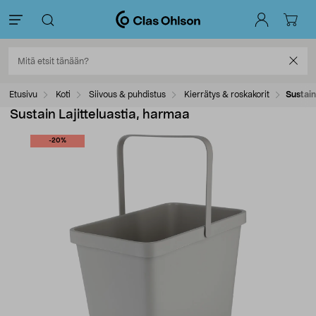
Etusivu
Koti
Siivous & puhdistus
Kierrätys & roskakorit
Sustain
Sustain Lajitteluastia, harmaa
-20%