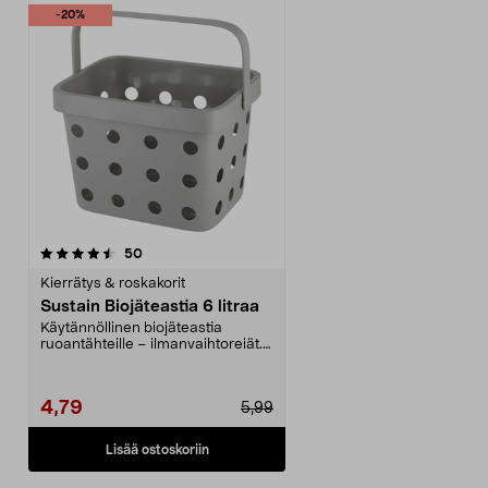
-20%
arvostelut
50
Kierrätys & roskakorit
Sustain Biojäteastia 6 litraa
Käytännöllinen biojäteastia
ruoantähteille – ilmanvaihtoreiät.
Kompostiastia, pi...
4,79
5,99
Lisää ostoskoriin