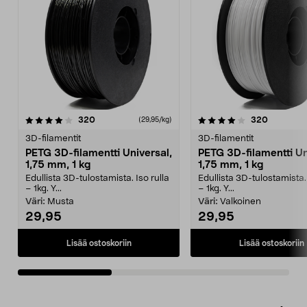
4.0viidestä
arvostelut
4.0viidestä
arvostelu
320
320
(29,95/kg)
tähdestä
t
3D-filamentit
3D-filamentit
PETG 3D-filamentti Universal,
PETG 3D-filamentti Un
1,75 mm, 1 kg
1,75 mm, 1 kg
Edullista 3D-tulostamista. Iso rulla
Edullista 3D-tulostamista. 
– 1kg. Y...
– 1kg. Y...
Väri:
Musta
Väri:
Valkoinen
29,95
29,95
Lisää ostoskoriin
Lisää ostoskoriin