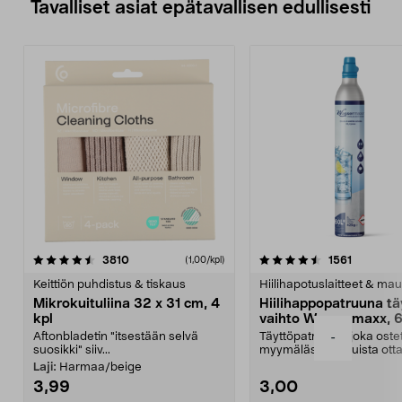
Tavalliset asiat epätavallisen edullisesti
4.5viidestä
arvostelut
4.5viidestä
arvostelu
3810
1561
(1,00/kpl)
tähdestä
t
Keittiön puhdistus & tiskaus
Hiilihapotuslaitteet & mau
Mikrokuituliina 32 x 31 cm, 4
Hiilihappopatruuna tä
kpl
vaihto Wassermaxx, 6
Aftonbladetin "itsestään selvä
Täyttöpatruuna, joka ost
-
suosikki" siiv...
myymälästä – muista ott
patruuna mukaasi m...
Laji:
Harmaa/beige
3,99
3,00