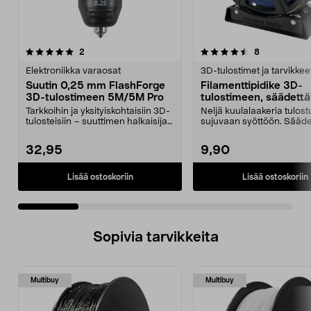
4.5 viidestä
arvostelut
5.0 viidestä
arvostelut
2
8
tähdestä
t
Elektroniikka varaosat
3D-tulostimet ja tarvikkee
Suutin 0,25 mm FlashForge
Filamenttipidike 3D-
3D-tulostimeen 5M/5M Pro
tulostimeen, säädett
Tarkkoihin ja yksityiskohtaisiin 3D-
Neljä kuulalaakeria tulos
tulosteisiin – suuttimen halkaisija
sujuvaan syöttöön. Sääde
0,25 mm....
leveys – jopa 1...
32,95
9,90
Lisää ostoskoriin
Lisää ostoskoriin
Sopivia tarvikkeita
Multibuy
Multibuy