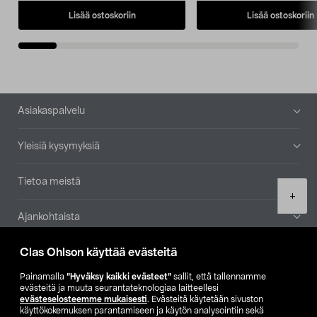
Lisää ostoskoriin
Lisää ostoskoriin
Alatunniste
Asiakaspalvelu
Yleisiä kysymyksiä
Tietoa meistä
Product
+
quantity
Ajankohtaista
Clas Ohlson käyttää evästeitä
Muut yrityksemme
Painamalla
”Hyväksy kaikki evästeet”
sallit, että tallennamme
Etsi myymälä
evästeitä ja muuta seurantateknologiaa laitteellesi
evästeselosteemme mukaisesti
. Evästeitä käytetään sivuston
käyttökokemuksen parantamiseen ja käytön analysointiin sekä