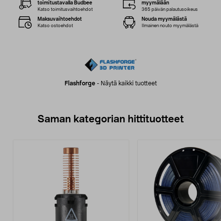
toimitustavalla Budbee
myymälään
Katso toimitusvaihtoehdot
365 päivän palautusoikeus
Maksuvaihtoehdot
Nouda myymälästä
Katso ostoehdot
Ilmainen nouto myymälästä
Flashforge
-
Näytä kaikki tuotteet
Saman kategorian hittituotteet