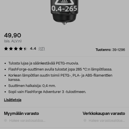
49,90
(sis. ALV:n)
4.4
(
17
)
Tuotenro:
39-1296
Tulosta lujaa ja säänkestävää PETG-muovia.
FlashForge-suuttimen avulla tulostat jopa 265 °C:n lämpötilassa.
Korkean lämpötilan suutin toimii PETG-, PLA- ja ABS-filamenttien
kanssa.
Suuttimen halkaisija: 0,4 mm.
Sopii vain Flashforge Adventurer 3 -tulostimeen.
Lisätietoja
Myymälän varasto
Verkkokaupan varasto
Hakee varastosaldoa...
Hakee varastosaldoa...