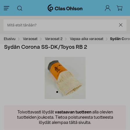
Etusivu
Varaosat
Varaosat 2
Vapaa-aika varaosat
Sydän Coro
Sydän Corona SS-DK/Toyos RB 2
Toivottavasti löydät
vastaavan tuotteen
alla olevien
tuotteiden joukosta.
Tietoa poistuneesta tuotteesta
löydät alempaa tältä sivulta.