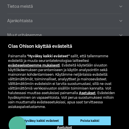
Tietoa meistä
Ajankohtaista
Muut yrityksemme
Clas Ohlson käyttää evästeitä
Etsi myymälä
Painamalla
”Hyväksy kaikki evästeet”
sallit, että tallennamme
evästeitä ja muuta seurantateknologiaa laitteellesi
SE
NO
FI
evästeselosteemme mukaisesti
. Evästeitä käytetään sivuston
käyttökokemuksen parantamiseen ja käytön analysointiin sekä
FI
SV
mainonnan kohdentamiseen. Käytämme neljänlaisia evästeitä:
välttämättömät, toiminnalliset, analyyttiset ja mainosevästeet.
Välttämättömiin evästeisiin ei tarvita suostumustasi, sillä ne ovat
välttämättömiä verkkosivuston sisällön toimimisen kannalta. Voit
halutessasi muuttaa asetuksiasi painamalla
Asetukset
. Evästeiden
hyväksyminen on vapaaehtoista. Voit perua suostumuksesi milloin
vain muuttamalla evästeasetuksiasi, apua saat tarvittaessa
asiakaspalvelustamme.
Club Clas
Ostoehdot
Tietosuojaseloste
Näytä hinnat ilman ALV:a
Tuote on poistunut
Hyväksy kaikki evästeet
Poista kaikki
Tuotenro:
50-39
Asetukset