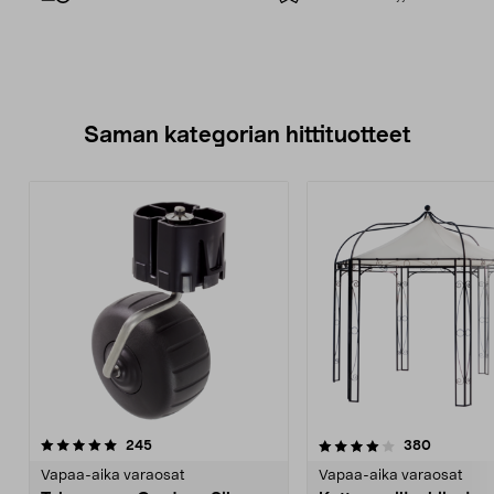
Saman kategorian hittituotteet
4.0 viidestä
arvostelut
4.5 viidestä
arvostelu
245
380
tähdestä
t
Vapaa-aika varaosat
Vapaa-aika varaosat