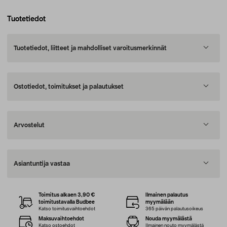
Tuotetiedot
Tuotetiedot, liitteet ja mahdolliset varoitusmerkinnät
Ostotiedot, toimitukset ja palautukset
Arvostelut
Asiantuntija vastaa
Toimitus alkaen 3,90 €
Ilmainen palautus
toimitustavalla Budbee
myymälään
Katso toimitusvaihtoehdot
365 päivän palautusoikeus
Maksuvaihtoehdot
Nouda myymälästä
Katso ostoehdot
Ilmainen nouto myymälästä