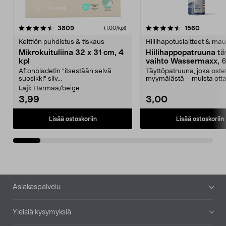
4.5viidestä
arvostelut
4.5viidestä
arvostel
3809
1560
(1,00/kpl)
tähdestä
t
Keittiön puhdistus & tiskaus
Hiilihapotuslaitteet & mau
Mikrokuituliina 32 x 31 cm, 4
Hiilihappopatruuna tä
kpl
vaihto Wassermaxx, 6
Aftonbladetin "itsestään selvä
Täyttöpatruuna, joka ost
suosikki" siiv...
myymälästä – muista ott
patruuna mukaasi m...
Laji:
Harmaa/beige
3,99
3,00
Lisää ostoskoriin
Lisää ostoskoriin
Alatunniste
Asiakaspalvelu
Yleisiä kysymyksiä