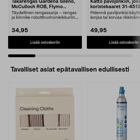
Takarengas Gardena Sileno,
Katto paviljonkiin, jos
McCulloch ROB, Flymo
koristekaaret 31-451
Easilife
Täydellinen rengassarja – rengas
Pidennä paviljonkisi käytt
ja kiinnike robottiruohonleikkuriin.
korjaa tai korvaa rikkinäin
Takapyörä ...
Puutarhap...
34,95
49,95
Lisää ostoskoriin
Lisää ostoskoriin
Tavalliset asiat epätavallisen edullisesti