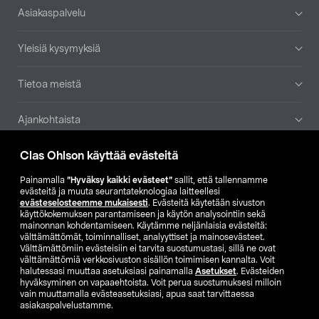
Alatunniste
Asiakaspalvelu
Yleisiä kysymyksiä
Tietoa meistä
Ajankohtaista
Clas Ohlson käyttää evästeitä
Muut yrityksemme
Painamalla
”Hyväksy kaikki evästeet”
sallit, että tallennamme
Etsi myymälä
evästeitä ja muuta seurantateknologiaa laitteellesi
evästeselosteemme mukaisesti
. Evästeitä käytetään sivuston
käyttökokemuksen parantamiseen ja käytön analysointiin sekä
mainonnan kohdentamiseen. Käytämme neljänlaisia evästeitä:
SE
NO
FI
välttämättömät, toiminnalliset, analyyttiset ja mainosevästeet.
Välttämättömiin evästeisiin ei tarvita suostumustasi, sillä ne ovat
FI
SV
välttämättömiä verkkosivuston sisällön toimimisen kannalta. Voit
halutessasi muuttaa asetuksiasi painamalla
Asetukset
. Evästeiden
hyväksyminen on vapaaehtoista. Voit perua suostumuksesi milloin
vain muuttamalla evästeasetuksiasi, apua saat tarvittaessa
asiakaspalvelustamme.