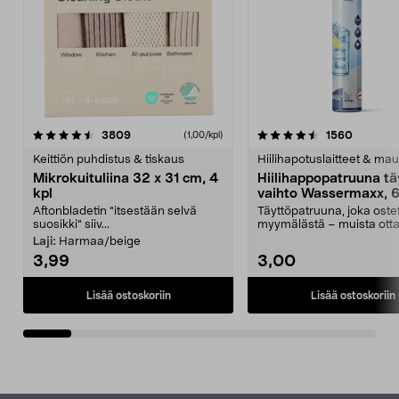
4.5viidestä
arvostelut
4.5viidestä
arvostel
3809
1560
(1,00/kpl)
tähdestä
t
Keittiön puhdistus & tiskaus
Hiilihapotuslaitteet & mau
Mikrokuituliina 32 x 31 cm, 4
Hiilihappopatruuna tä
kpl
vaihto Wassermaxx, 6
Aftonbladetin "itsestään selvä
Täyttöpatruuna, joka ost
suosikki" siiv...
myymälästä – muista ott
patruuna mukaasi m...
Laji:
Harmaa/beige
3,99
3,00
Lisää ostoskoriin
Lisää ostoskoriin