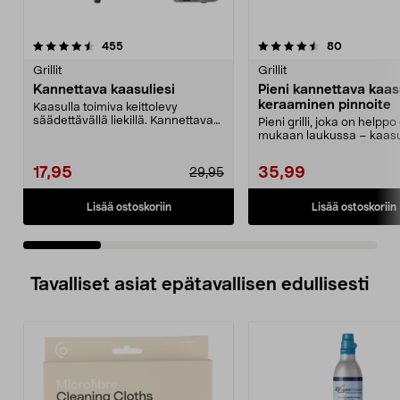
4.5 viidestä
arvostelut
4.5 viidestä
arvostelut
455
80
tähdestä
t
Grillit
Grillit
Kannettava kaasuliesi
Pieni kannettava kaasu
keraaminen pinnoite
Kaasulla toimiva keittolevy
säädettävällä liekillä. Kannettava
Pieni grilli, joka on helppo
kaasuliesi ruoan ...
mukaan laukussa – kaasu
MSF-1A myydään e...
17,95
35,99
29,95
Lisää ostoskoriin
Lisää ostoskoriin
Tavalliset asiat epätavallisen edullisesti