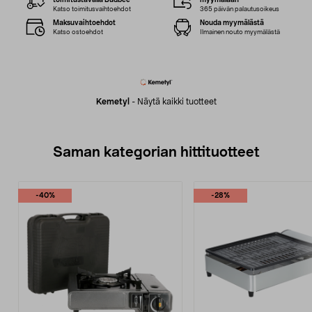
toimitustavalla Budbee
myymälään
Katso toimitusvaihtoehdot
365 päivän palautusoikeus
Maksuvaihtoehdot
Nouda myymälästä
Katso ostoehdot
Ilmainen nouto myymälästä
Kemetyl
-
Näytä kaikki tuotteet
Saman kategorian hittituotteet
-40%
-28%