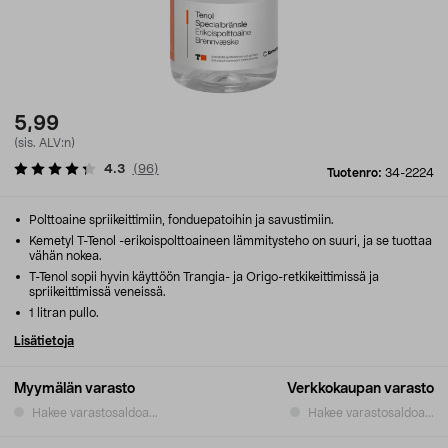
5,99
(sis. ALV:n)
4.3
(
96
)
Tuotenro:
34-2224
Polttoaine spriikeittimiin, fonduepatoihin ja savustimiin.
Kemetyl T-Tenol -erikoispolttoaineen lämmitysteho on suuri, ja se tuottaa
vähän nokea.
T-Tenol sopii hyvin käyttöön Trangia- ja Origo-retkikeittimissä ja
spriikeittimissä veneissä.
1 litran pullo.
Lisätietoja
Myymälän varasto
Verkkokaupan varasto
Hakee varastosaldoa...
Hakee varastosaldoa...