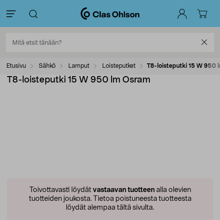
Etusivu
Sähkö
Lamput
Loisteputket
T8-loisteputki 15 W 950
T8-loisteputki 15 W 950 lm Osram
Toivottavasti löydät
vastaavan tuotteen
alla olevien
tuotteiden joukosta.
Tietoa poistuneesta tuotteesta
löydät alempaa tältä sivulta.