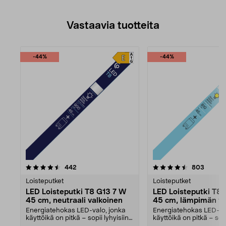
Vastaavia tuotteita
-44%
-44%
4.5viidestä
arvostelut
4.5viidestä
arvoste
442
803
tähdestä
Loisteputket
Loisteputket
LED Loisteputki T8 G13 7 W
LED Loisteputki T8
45 cm, neutraali valkoinen
45 cm, lämpimän va
Energiatehokas LED-valo, jonka
Energiatehokas LED-va
käyttöikä on pitkä – sopii lyhyisiin
käyttöikä on pitkä – sopi
45 cm:n vala...
45 cm:n vala...