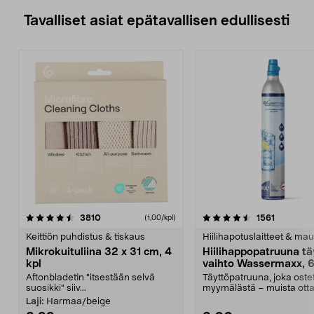
Tavalliset asiat epätavallisen edullisesti
4.5viidestä
arvostelut
4.5viidestä
arvostelu
3810
1561
(1,00/kpl)
tähdestä
t
Keittiön puhdistus & tiskaus
Hiilihapotuslaitteet & mau
Mikrokuituliina 32 x 31 cm, 4
Hiilihappopatruuna tä
kpl
vaihto Wassermaxx, 6
Aftonbladetin "itsestään selvä
Täyttöpatruuna, joka ost
suosikki" siiv...
myymälästä – muista ott
patruuna mukaasi m...
Laji:
Harmaa/beige