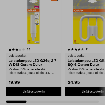
4.5 viidestä
arvostelut
4.5 viidestä
arvostelut
33
71
tähdestä
t
Loisteputket
Loisteputket
Loistelamppu LED G24q-2 7
Loistelamppu LED GR
W D18 Osram Dulux
SQ16 Osram Dulux
Vastaa 18 W:n perinteistä
Vastaa 16 W:n perinteistä
loisteputkea, jossa ei ole LED-
loisteputkea, jossa ei ole
lamppua – jopa 30 000 t...
lamppua – jopa 30 000 t..
19,99
24,95
Lisää ostoskoriin
Lisää ostoskoriin