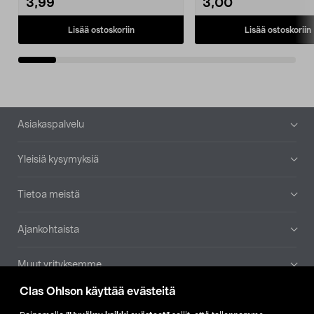
3,99
3,00
Lisää ostoskoriin
Lisää ostoskoriin
Alatunniste
Asiakaspalvelu
Yleisiä kysymyksiä
Tietoa meistä
Ajankohtaista
Muut yrityksemme
Clas Ohlson käyttää evästeitä
Etsi myymälä