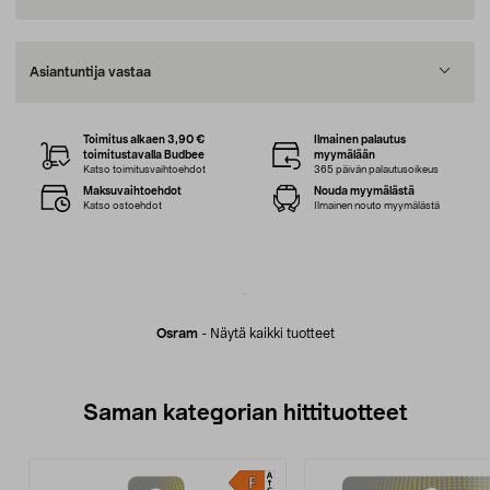
Asiantuntija vastaa
Toimitus alkaen 3,90 €
Ilmainen palautus
toimitustavalla Budbee
myymälään
Katso toimitusvaihtoehdot
365 päivän palautusoikeus
Maksuvaihtoehdot
Nouda myymälästä
Katso ostoehdot
Ilmainen nouto myymälästä
Osram
-
Näytä kaikki tuotteet
Saman kategorian hittituotteet