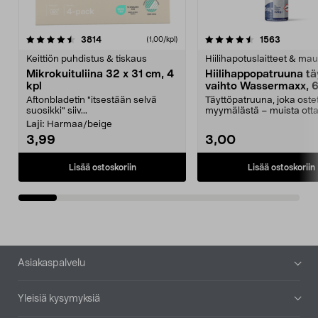
4.5viidestä
arvostelut
4.5viidestä
arvostelu
3814
1563
(1,00/kpl)
tähdestä
t
Keittiön puhdistus & tiskaus
Hiilihapotuslaitteet & mau
Mikrokuituliina 32 x 31 cm, 4
Hiilihappopatruuna tä
kpl
vaihto Wassermaxx, 6
Aftonbladetin "itsestään selvä
Täyttöpatruuna, joka ost
suosikki" siiv...
myymälästä – muista ott
patruuna mukaasi m...
Laji:
Harmaa/beige
3,99
3,00
Lisää ostoskoriin
Lisää ostoskoriin
Alatunniste
Asiakaspalvelu
Yleisiä kysymyksiä