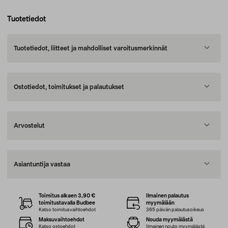
Tuotetiedot
Tuotetiedot, liitteet ja mahdolliset varoitusmerkinnät
Ostotiedot, toimitukset ja palautukset
Arvostelut
Asiantuntija vastaa
Toimitus alkaen 3,90 €
Ilmainen palautus
toimitustavalla Budbee
myymälään
Katso toimitusvaihtoehdot
365 päivän palautusoikeus
Maksuvaihtoehdot
Nouda myymälästä
Katso ostoehdot
Ilmainen nouto myymälästä