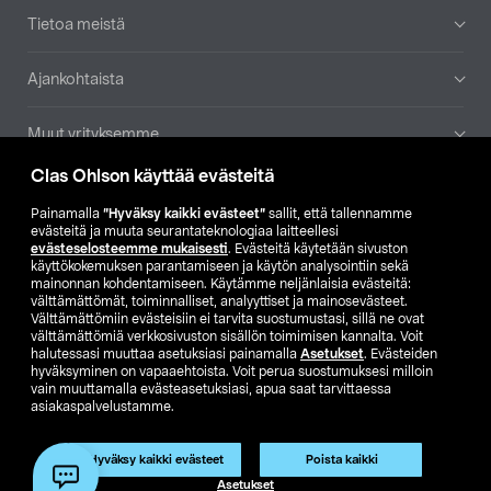
Tietoa meistä
Ajankohtaista
Muut yrityksemme
Clas Ohlson käyttää evästeitä
Etsi myymälä
Painamalla
”Hyväksy kaikki evästeet”
sallit, että tallennamme
evästeitä ja muuta seurantateknologiaa laitteellesi
SE
NO
FI
evästeselosteemme mukaisesti
. Evästeitä käytetään sivuston
käyttökokemuksen parantamiseen ja käytön analysointiin sekä
FI
SV
mainonnan kohdentamiseen. Käytämme neljänlaisia evästeitä:
välttämättömät, toiminnalliset, analyyttiset ja mainosevästeet.
Välttämättömiin evästeisiin ei tarvita suostumustasi, sillä ne ovat
välttämättömiä verkkosivuston sisällön toimimisen kannalta. Voit
halutessasi muuttaa asetuksiasi painamalla
Asetukset
. Evästeiden
hyväksyminen on vapaaehtoista. Voit perua suostumuksesi milloin
vain muuttamalla evästeasetuksiasi, apua saat tarvittaessa
asiakaspalvelustamme.
Club Clas
Ostoehdot
Tietosuojaseloste
Näytä hinnat ilman ALV:a
Tuote on poistunut
Hyväksy kaikki evästeet
Poista kaikki
Tuotenro:
59-1151-295
Asetukset