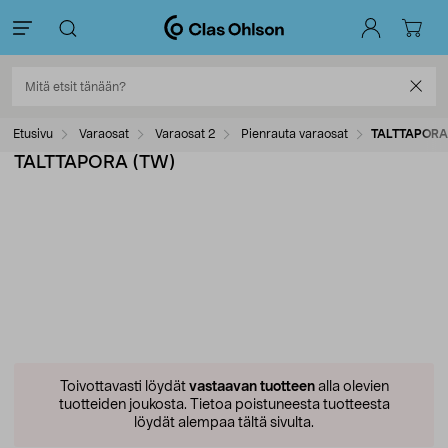
Etusivu
Varaosat
Varaosat 2
Pienrauta varaosat
TALTTAPORA
TALTTAPORA (TW)
Toivottavasti löydät
vastaavan tuotteen
alla olevien
tuotteiden joukosta.
Tietoa poistuneesta tuotteesta
löydät alempaa tältä sivulta.