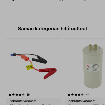
Saman kategorian hittituotteet
4.5 viidestä
arvostelut
4.5 viidestä
arvostelut
16
44
tähdestä
t
Pienrauta varaosat
Pienrauta varaosat