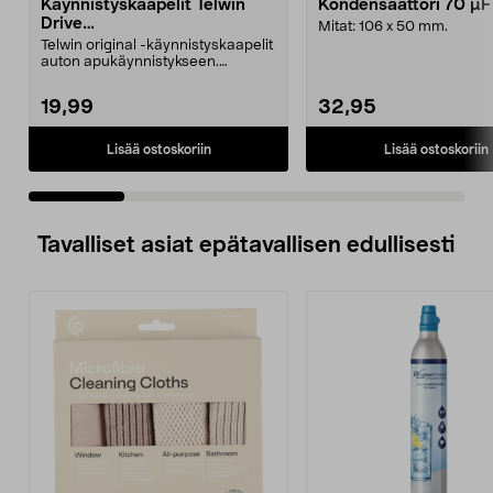
Käynnistyskaapelit Telwin
Kondensaattori 70 µ
Drive
Mitat: 106 x 50 mm.
Mini/9000/13000/1250/150
Telwin original -käynnistyskaapelit
0/1750, EC5
auton apukäynnistykseen.
Käynnistyskaapelit ...
19,99
32,95
Lisää ostoskoriin
Lisää ostoskoriin
Tavalliset asiat epätavallisen edullisesti