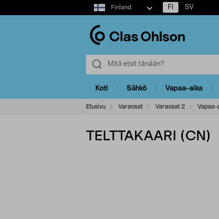
Select
FI
SV
Finland
market
Koti
Sähkö
Vapaa-aika
Etusivu
Varaosat
Varaosat 2
Vapaa-a
TELTTAKAARI (CN)