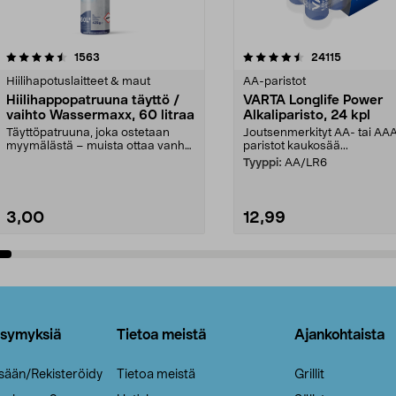
4.5viidestä
arvostelut
4.5viidestä
arvostelut
1563
24115
tähdestä
Hiilihapotuslaitteet & maut
AA-paristot
Hiilihappopatruuna täyttö /
VARTA Longlife Power
vaihto Wassermaxx, 60 litraa
Alkaliparisto, 24 kpl
Täyttöpatruuna, joka ostetaan
Joutsenmerkityt AA- tai AA
myymälästä – muista ottaa vanha
paristot kaukosää...
patruuna mukaasi m...
Tyyppi:
AA/LR6
3,00
12,99
Lisää ostoskoriin
Lisää ostoskoriin
ysymyksiä
Tietoa meistä
Ajankohtaista
isään/Rekisteröidy
Tietoa meistä
Grillit