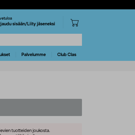
vetuloa
rjaudu sisään/Liity jäseneksi
ukset
Palvelumme
Club Clas
levien tuotteiden joukosta.