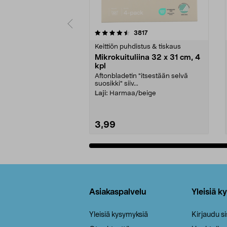
5viidestä
4.5viidestä
arvostelut
3817
tähdestä
tähdestä
Keittiön puhdistus & tiskaus
Mikrokuituliina 32 x 31 cm, 4
kpl
Aftonbladetin "itsestään selvä
suosikki" siiv...
Laji:
Harmaa/beige
3,99
Lisää ostoskoriin
Alatunniste
Asiakaspalvelu
Yleisiä k
Yleisiä kysymyksiä
Kirjaudu s