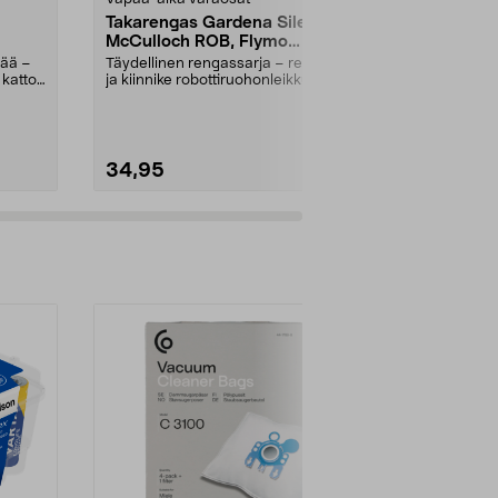
Takarengas Gardena Sileno,
Terälevy B
McCulloch ROB, Flymo
Lamelli/teräl
Easilife
ruohotrimmeri
kää –
Täydellinen rengassarja – rengas
 katto.
ja kiinnike robottiruohonleikkuriin.
Takapyörä ...
34,95
12,90