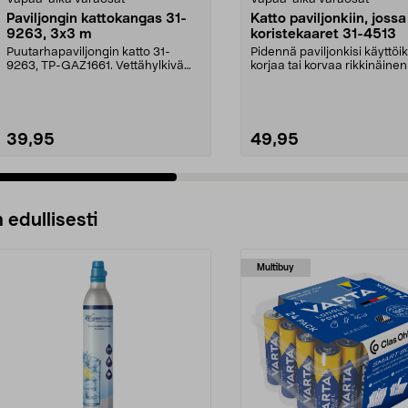
Paviljongin kattokangas 31-
Katto paviljonkiin, jossa
9263, 3x3 m
koristekaaret 31-4513
Puutarhapaviljongin katto 31-
Pidennä paviljonkisi käyttöi
9263, TP-GAZ1661. Vettähylkivä
korjaa tai korvaa rikkinäinen
polyesteriä. Huom! ...
Puutarhap...
39,95
49,95
 edullisesti
Multibuy