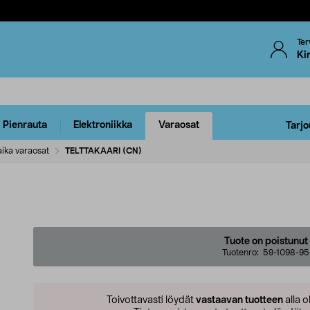
Ter
Ki
Pienrauta
Elektroniikka
Varaosat
Tarjo
ika varaosat
TELTTAKAARI (CN)
Tuote on poistunut
Tuotenro:
59-1098-95
Toivottavasti löydät
vastaavan tuotteen
alla o