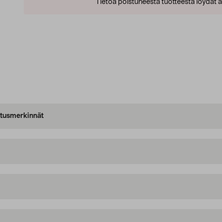
Tietoa poistuneesta tuotteesta löydät al
oitusmerkinnät