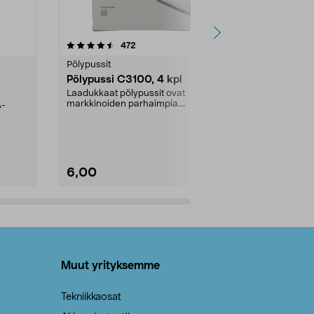
4.5viidestä
arvostelut
4.5
472
6
tähdestä
tähdestä
Pölypussit
Kierrätys & ro
Pölypussi C3100, 4 kpl
Roskapussi,
kahvat, 30 l
Laadukkaat pölypussit ovat
markkinoiden parhaimpia.
A-
Testivoittaja 
Kestävä, jopa 50 % suurempi ...
roskapussi u
Roskapussi, jo
6,00
2,00
Lisää ostoskoriin
Lisää
Muut yrityksemme
Tekniikkaosat