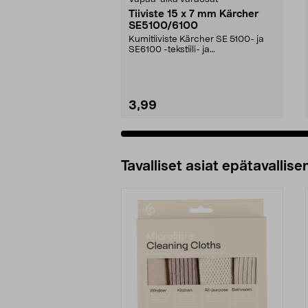
Tiiviste 15 x 7 mm Kärcher
SE5100/6100
Kumitiiviste Kärcher SE 5100- ja
SE6100 -tekstiili- ja
mattopesureihin.
3,99
Tavalliset asiat epätavallisen