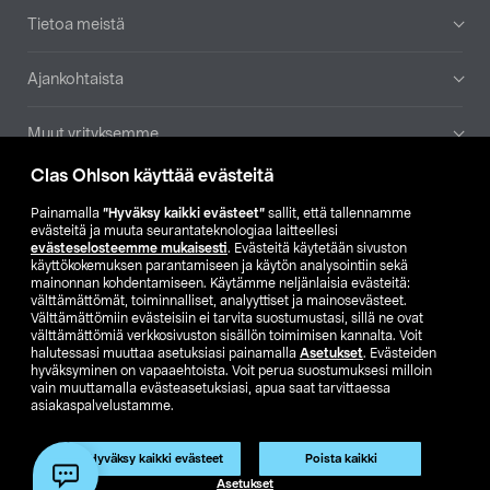
Tietoa meistä
Ajankohtaista
Muut yrityksemme
Clas Ohlson käyttää evästeitä
Etsi myymälä
Painamalla
”Hyväksy kaikki evästeet”
sallit, että tallennamme
evästeitä ja muuta seurantateknologiaa laitteellesi
SE
NO
FI
evästeselosteemme mukaisesti
. Evästeitä käytetään sivuston
käyttökokemuksen parantamiseen ja käytön analysointiin sekä
FI
SV
mainonnan kohdentamiseen. Käytämme neljänlaisia evästeitä:
välttämättömät, toiminnalliset, analyyttiset ja mainosevästeet.
Välttämättömiin evästeisiin ei tarvita suostumustasi, sillä ne ovat
välttämättömiä verkkosivuston sisällön toimimisen kannalta. Voit
halutessasi muuttaa asetuksiasi painamalla
Asetukset
. Evästeiden
hyväksyminen on vapaaehtoista. Voit perua suostumuksesi milloin
vain muuttamalla evästeasetuksiasi, apua saat tarvittaessa
asiakaspalvelustamme.
Club Clas
Ostoehdot
Tietosuojaseloste
Näytä hinnat ilman ALV:a
Tuote on poistunut
Hyväksy kaikki evästeet
Poista kaikki
Tuotenro:
50-8815
Asetukset