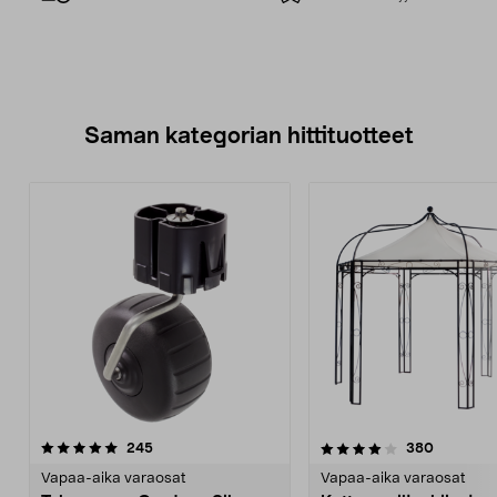
Saman kategorian hittituotteet
4.0 viidestä
arvostelut
4.5 viidestä
arvostelu
245
380
tähdestä
t
Vapaa-aika varaosat
Vapaa-aika varaosat