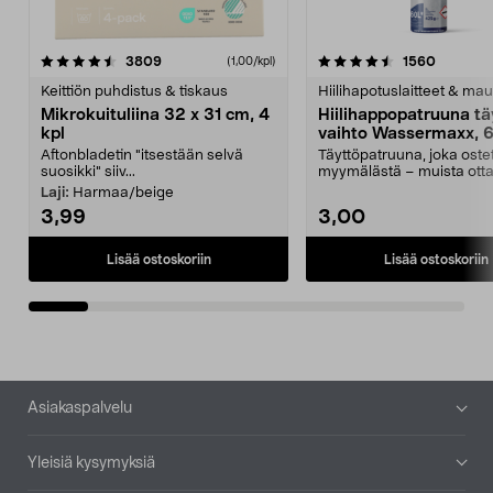
4.5viidestä
arvostelut
4.5viidestä
arvostel
3809
1560
(1,00/kpl)
tähdestä
t
Keittiön puhdistus & tiskaus
Hiilihapotuslaitteet & mau
Mikrokuituliina 32 x 31 cm, 4
Hiilihappopatruuna tä
kpl
vaihto Wassermaxx, 6
Aftonbladetin "itsestään selvä
Täyttöpatruuna, joka ost
suosikki" siiv...
myymälästä – muista ott
patruuna mukaasi m...
Laji:
Harmaa/beige
3,99
3,00
Lisää ostoskoriin
Lisää ostoskoriin
Alatunniste
Asiakaspalvelu
Yleisiä kysymyksiä