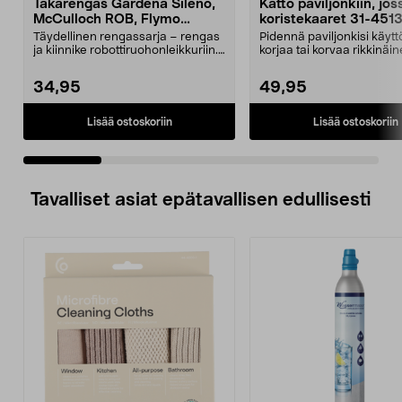
Takarengas Gardena Sileno,
Katto paviljonkiin, jos
McCulloch ROB, Flymo
koristekaaret 31-451
Easilife
Täydellinen rengassarja – rengas
Pidennä paviljonkisi käytt
ja kiinnike robottiruohonleikkuriin.
korjaa tai korvaa rikkinäin
Takapyörä ...
Puutarhap...
34,95
49,95
Lisää ostoskoriin
Lisää ostoskoriin
Tavalliset asiat epätavallisen edullisesti