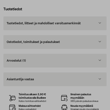
Tuotetiedot
Tuotetiedot, liitteet ja mahdolliset varoitusmerkinnät
Ostotiedot, toimitukset ja palautukset
Arvostelut
(1)
Asiantuntija vastaa
Toimitus alkaen 3,90 €
Ilmainen palautus
toimitustavalla Budbee
myymälään
Katso toimitusvaihtoehdot
365 päivän palautusoikeus
Maksuvaihtoehdot
Nouda myymälästä
Katso ostoehdot
Ilmainen nouto myymälästä