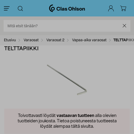
Etusivu
Varaosat
Varaosat 2
Vapaa-aika varaosat
TELTTAPIIK
TELTTAPIIKKI
Toivottavasti löydät
vastaavan tuotteen
alla olevien
tuotteiden joukosta.
Tietoa poistuneesta tuotteesta
löydät alempaa tältä sivulta.